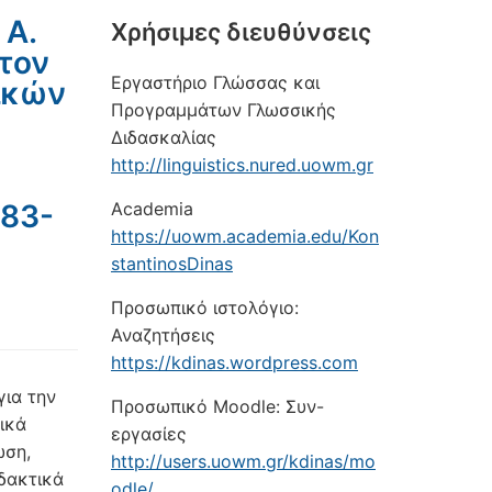
 Α.
Xρήσιμες διευθύνσεις
 τον
Εργαστήριο Γλώσσας και
ικών
Προγραμμάτων Γλωσσικής
Διδασκαλίας
http://linguistics.nured.uowm.gr
483-
Academia
https://uowm.academia.edu/Kon
stantinosDinas
Προσωπικό ιστολόγιο:
Αναζητήσεις
https://kdinas.wordpress.com
για την
Προσωπικό Moodle: Συν-
ικά
εργασίες
ωση,
http://users.uowm.gr/kdinas/mo
ιδακτικά
odle/