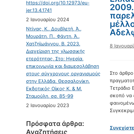
https://doi.org/10.12973/eu-
2009.
jer.13.4.1741
παρελ
2 Ιανουαρίου 2024
μέλλο
Ντίνας, Κ., Δουβλετή, Ά.,
Αδελφ
Μουράτη, Π., Φάντη, Ά.,
Χατζηϊωάννου, Β. 2023.
8 Ιανουαρ
Διαχείριση της γλωσσικής
ετερότητας. Στο: Ηγεσία,
επικοινωνία και διαμεσολάβηση
Στο άρθρο
στους σύγχρονους οργανισμούς
πραγματοπ
στην Ελλάδα. Θεσσαλονίκη.
Τετράδιο Ε
Εκδοτικός Οίκος Κ. & Μ.
σκοπό να 
Σταμούλη, σσ. 85-99
φαινομένω
2 Ιανουαρίου 2023
Συγκεκριμ
Πρόσφατα άρθρα:
Συνεχίστ
Αναζητήσεις