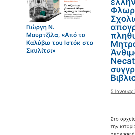
ελλην
Φλωρί
Σχολι
απογ
Γιώργη Ν.
πληθυ
Μουρτζίλα, «Από τα
Μητρο
Καλύβια του Ιστόκ στο
Σκυλίτσι»
Άνθιμ
Necat
συγγρ
Βιβλι
5 Ιανουαρ
Στο αρχεί
την ιστορί
απογραφή 