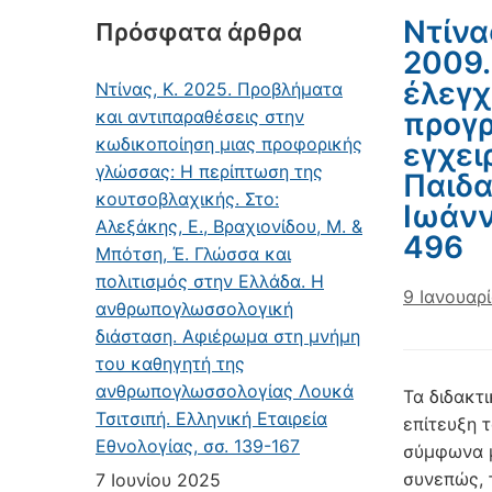
Ντίνα
Πρόσφατα άρθρα
2009.
έλεγχ
Ντίνας, Κ. 2025. Προβλήματα
και αντιπαραθέσεις στην
προγρ
κωδικοποίηση μιας προφορικής
εγχει
γλώσσας: Η περίπτωση της
Παιδα
κουτσοβλαχικής. Στο:
Ιωάνν
Αλεξάκης, Ε., Βραχιονίδου, Μ. &
496
Μπότση, Έ. Γλώσσα και
πολιτισμός στην Ελλάδα. Η
9 Ιανουαρ
ανθρωπογλωσσολογική
διάσταση. Αφιέρωμα στη μνήμη
του καθηγητή της
ανθρωπογλωσσολογίας Λουκά
Τα διδακτ
Τσιτσιπή. Ελληνική Εταιρεία
επίτευξη 
Εθνολογίας, σσ. 139-167
σύμφωνα μ
συνεπώς, 
7 Ιουνίου 2025