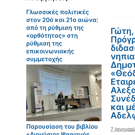
Γλωσσικές πολιτικές
στον 20ό και 21ο αιώνα:
από τη ρύθμιση της
Γώτη, 
«ορθότητας» στη
Πρόγ
ρύθμιση της
διδασ
επικοινωνιακής
νηπια
συμμετοχής
Δημοτ
«Θεόδ
Εταιρ
Αλεξα
Συνέδ
και μ
Αδελφ
Παρουσίαση του βιβλίου
7 Ιανουαρ
«Διονύσιος Ψαριανός