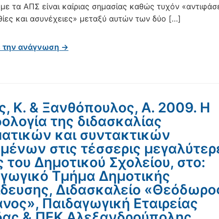
α με τα ΑΠΣ είναι καίριας σημασίας καθώς τυχόν «αντιφάσε
ίες και ασυνέχειες» μεταξύ αυτών των δύο […]
ε την ανάγνωση →
ς, Κ. & Ξανθόπουλος, Α. 2009. Η
ολογία της διδασκαλίας
ατικών και συντακτικών
μένων στις τέσσερις μεγαλύτερ
ς του Δημοτικού Σχολείου, στο:
γωγικό Τμήμα Δημοτικής
δευσης, Διδασκαλείο «Θεόδωρο
νος», Παιδαγωγική Εταιρείας
ας & ΠΕΚ Αλεξανδρούπολης.