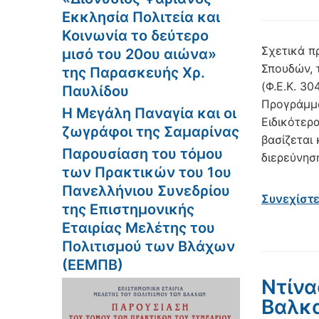
Εκκλησία Πολιτεία και
Κοινωνία το δεύτερο
Σχετικά π
μισό του 20ου αιώνα»
Σπουδών, 
της Παρασκευής Χρ.
(Φ.Ε.Κ. 3
Παυλίδου
Προγράμμα
Η Μεγάλη Παναγία και οι
Ειδικότερ
ζωγράφοι της Σαμαρίνας
βασίζεται
Παρουσίαση του τόμου
διερεύνησ
των Πρακτικών του 1ου
Πανελλήνιου Συνεδρίου
Συνεχίστ
της Επιστημονικής
Εταιρίας Μελέτης του
Πολιτισμού των Βλάχων
(ΕΕΜΠΒ)
Ντίνα
Βαλκα