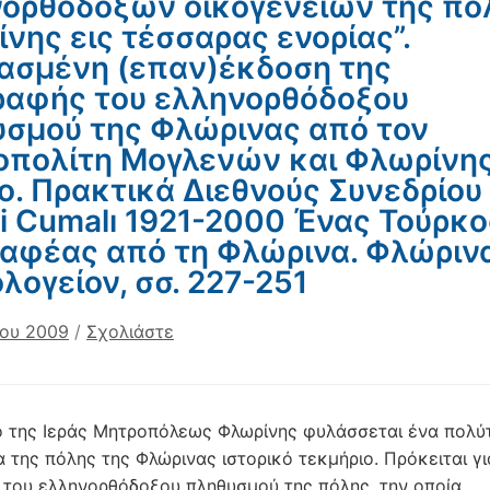
ορθοδόξων οικογενειών της π
νης εις τέσσαρας ενορίας”.
ασμένη (επαν)έκδοση της
ραφής του ελληνορθόδοξου
σμού της Φλώρινας από τον
πολίτη Μογλενών και Φλωρίνη
ο. Πρακτικά Διεθνούς Συνεδρίου
i Cumalı 1921-2000 Ένας Τούρκο
αφέας από τη Φλώρινα. Φλώριν
ολογείον, σσ. 227-251
ίου 2009
/
Σχολιάστε
ο της Ιεράς Μητροπόλεως Φλωρίνης φυλάσσεται ένα πολύτ
α της πόλης της Φλώρινας ιστορικό τεκμήριο. Πρόκειται γι
του ελληνορθόδοξου πληθυσμού της πόλης, την οποία