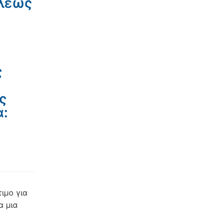
όλεως
ς
ς
α:
ιμο για
α μια