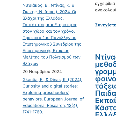
εγχειρίδι
Νιτσιάκος, Β., Ντίνας, Κ. &
ανακολουθ
Σιώκης, Ν. (επιμ.). 2024. Οι
Βλάχοι της Ελλάδας.
Ταυτότητες και Ετερότητες
Συνεχίστ
στον χώρο και τον χρόνο.
Πρακτικά 1ου Πανελλήνιου
Επιστημονικού Συνεδρίου της
Επιστημονικής Εταιρίας
Ντίνα
Μελέτης του Πολιτισμού των
μεθοδ
Βλάχων
γραμμ
20 Νοεμβρίου 2024
φαινο
Gkantia, E., & Dinas, K. (2024).
τάξει
Curiosity and digital stories:
Παιδα
Exploring preschoolers’
Εκπαί
behaviors. European Journal of
Educational Research, 13(4),
Κάστα
1741-1760.
Ελλάδ