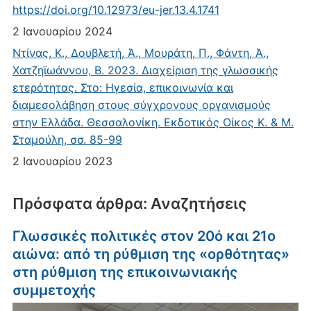
https://doi.org/10.12973/eu-jer.13.4.1741
2 Ιανουαρίου 2024
Ντίνας, Κ., Δουβλετή, Ά., Μουράτη, Π., Φάντη, Ά.,
Χατζηϊωάννου, Β. 2023. Διαχείριση της γλωσσικής
ετερότητας. Στο: Ηγεσία, επικοινωνία και
διαμεσολάβηση στους σύγχρονους οργανισμούς
στην Ελλάδα. Θεσσαλονίκη. Εκδοτικός Οίκος Κ. & Μ.
Σταμούλη, σσ. 85-99
2 Ιανουαρίου 2023
Πρόσφατα άρθρα: Αναζητήσεις
Γλωσσικές πολιτικές στον 20ό και 21ο
αιώνα: από τη ρύθμιση της «ορθότητας»
στη ρύθμιση της επικοινωνιακής
συμμετοχής