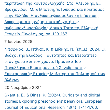
περίπτωση της κουτσοβλαχικής. Στο: Αλεξάκης, Ε.,
Βραχιονίδου, Μ. & Μπότση, Έ. Γλώσσα και πολιτισμός
στην Ελλάδα. Η ανθρωπογλωσσολογική διάσταση.
Αφιέρωμα στη μνήμη του καθηγητή της
ανθρωπογλωσσολογίας Λουκά Τσιτσιπή. Ελληνική
Εταιρεία Εθνολογίας, σσ. 139-167
7 Ιουνίου 2025
Νιτσιάκος, Β., Ντίνας, Κ. & Σιώκης, Ν. (επιμ.). 2024. Οι
Βλάχοι της Ελλάδας. Ταυτότητες και Ετερότητες
στον χώρο και τον χρόνο. Πρακτικά 1ου
Πανελλήνιου Επιστημονικού Συνεδρίου της
Επιστημονικής Εταιρίας Μελέτης του Πολιτισμού των
Βλάχων
20 Νοεμβρίου 2024
Gkantia, E., & Dinas, K. (2024). Curiosity and digital
stories: Exploring preschoolers’ behaviors. European
Journal of Educational Research, 13(4), 1741-1760.