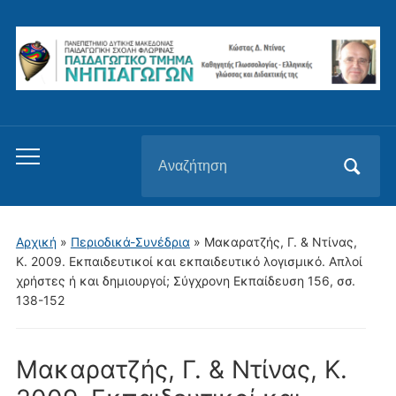
Αναζήτηση
Εναλλαγή
για:
του
μενού
για
Αρχική
»
Περιοδικά-Συνέδρια
»
Μακαρατζής, Γ. & Ντίνας,
κινητά
Κ. 2009. Εκπαιδευτικοί και εκπαιδευτικό λογισμικό. Απλοί
χρήστες ή και δημιουργοί; Σύγχρονη Eκπαίδευση 156, σσ.
138-152
Μακαρατζής, Γ. & Ντίνας, Κ.