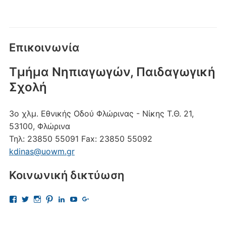
Επικοινωνία
Τμήμα Νηπιαγωγών, Παιδαγωγική
Σχολή
3ο χλμ. Εθνικής Οδού Φλώρινας - Νίκης
Τ.Θ. 21,
53100, Φλώρινα
Τηλ:
23850 55091
Fax:
23850 55092
kdinas@uowm.gr
Κοινωνική δικτύωση
Προβολή
Προβολή
Προβολή
Προβολή
Προβολή
Προβολή
Προβολή
του
του
του
του
του
του
του
προφίλ
προφίλ
προφίλ
προφίλ
προφίλ
προφίλ
προφίλ
kostas.dinas.5
kdinas
kostas.dinas
kostasdinas5
kostas-
UChAdaJsJLQpgewcpHcQITuQ
112693691456297865081