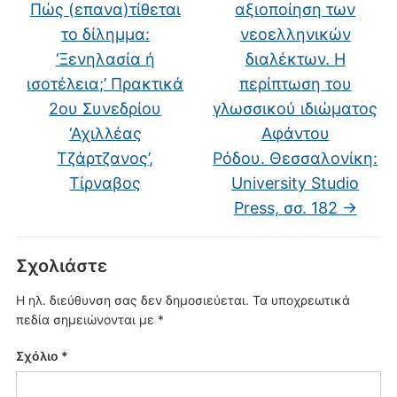
Πώς (επανα)τίθεται
αξιοποίηση των
το δίλημμα:
νεοελληνικών
‘Ξενηλασία ή
διαλέκτων. Η
ισοτέλεια;’ Πρακτικά
περίπτωση του
2ου Συνεδρίου
γλωσσικού ιδιώματος
‘Αχιλλέας
Αφάντου
Τζάρτζανος’,
Ρόδου. Θεσσαλονίκη:
Τίρναβος
University Studio
Press, σσ. 182
→
Σχολιάστε
Η ηλ. διεύθυνση σας δεν δημοσιεύεται.
Τα υποχρεωτικά
πεδία σημειώνονται με
*
Σχόλιο
*