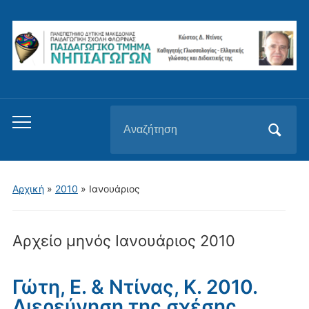
Αναζήτηση
Εναλλαγή
για:
του
μενού
για
Αρχική
»
2010
»
Ιανουάριος
κινητά
Αρχείο μηνός
Ιανουάριος 2010
Γώτη, Ε. & Ντίνας, Κ. 2010.
Διερεύνηση της σχέσης