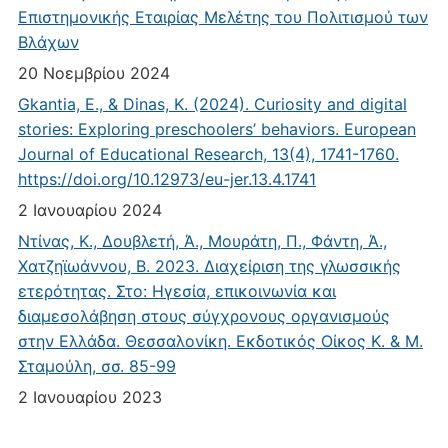
Επιστημονικής Εταιρίας Μελέτης του Πολιτισμού των
Βλάχων
20 Νοεμβρίου 2024
Gkantia, E., & Dinas, K. (2024). Curiosity and digital
stories: Exploring preschoolers’ behaviors. European
Journal of Educational Research, 13(4), 1741-1760.
https://doi.org/10.12973/eu-jer.13.4.1741
2 Ιανουαρίου 2024
Ντίνας, Κ., Δουβλετή, Ά., Μουράτη, Π., Φάντη, Ά.,
Χατζηϊωάννου, Β. 2023. Διαχείριση της γλωσσικής
ετερότητας. Στο: Ηγεσία, επικοινωνία και
διαμεσολάβηση στους σύγχρονους οργανισμούς
στην Ελλάδα. Θεσσαλονίκη. Εκδοτικός Οίκος Κ. & Μ.
Σταμούλη, σσ. 85-99
2 Ιανουαρίου 2023