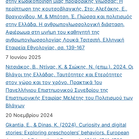
στην κωδικοποίηση μιας προφορικής γλώσσας: Η
περίπτωση της κουτσοβλαχικής. Στο: Αλεξάκης, Ε.,
Βραχιονίδου, Μ. & Μπότση, Έ. Γλώσσα και πολιτισμός
στην Ελλάδα. Η ανθρωπογλωσσολογική διάσταση.
Αφιέρωμα στη μνήμη του καθηγητή της
ανθρωπογλωσσολογίας Λουκά Τσιτσιπή. Ελληνική
Εταιρεία Εθνολογίας, σσ. 139-167
7 Ιουνίου 2025
Νιτσιάκος, Β., Ντίνας, Κ. & Σιώκης, Ν. (επιμ.). 2024. Οι
Βλάχοι της Ελλάδας. Ταυτότητες και Ετερότητες
στον χώρο και τον χρόνο. Πρακτικά 1ου
Πανελλήνιου Επιστημονικού Συνεδρίου της
Επιστημονικής Εταιρίας Μελέτης του Πολιτισμού των
Βλάχων
20 Νοεμβρίου 2024
Gkantia, E., & Dinas, K. (2024). Curiosity and digital
stories: Exploring preschoolers’ behaviors. European