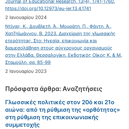
Journal of Educational Research, 13(4), 1741-1760.
https://doi.org/10.12973/eu-jer.13.4.1741
2 Ιανουαρίου 2024
Ντίνας, Κ., Δουβλετή, Ά., Μουράτη, Π., Φάντη, Ά.,
Χατζηϊωάννου, Β. 2023. Διαχείριση της γλωσσικής
ετερότητας. Στο: Ηγεσία, επικοινωνία και
διαμεσολάβηση στους σύγχρονους οργανισμούς
στην Ελλάδα. Θεσσαλονίκη. Εκδοτικός Οίκος Κ. & Μ.
Σταμούλη, σσ. 85-99
2 Ιανουαρίου 2023
Πρόσφατα άρθρα: Αναζητήσεις
Γλωσσικές πολιτικές στον 20ό και 21ο
αιώνα: από τη ρύθμιση της «ορθότητας»
στη ρύθμιση της επικοινωνιακής
συμμετοχής