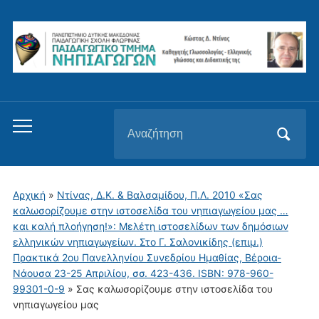
Αναζήτηση
Εναλλαγή
για:
του
μενού
για
Αρχική
»
Ντίνας, Δ.Κ. & Βαλσαμίδου, Π.Λ. 2010 «Σας
κινητά
καλωσορίζουμε στην ιστοσελίδα του νηπιαγωγείου μας …
και καλή πλοήγηση!»: Μελέτη ιστοσελίδων των δημόσιων
ελληνικών νηπιαγωγείων. Στο Γ. Σαλονικίδης (επιμ.)
Πρακτικά 2ου Πανελληνίου Συνεδρίου Ημαθίας, Βέροια-
Νάουσα 23-25 Απριλίου, σσ. 423-436. ISBN: 978-960-
99301-0-9
»
Σας καλωσορίζουμε στην ιστοσελίδα του
νηπιαγωγείου μας