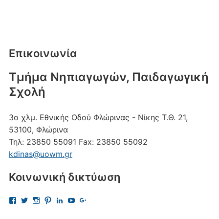
Επικοινωνία
Τμήμα Νηπιαγωγών, Παιδαγωγική
Σχολή
3ο χλμ. Εθνικής Οδού Φλώρινας - Νίκης
Τ.Θ. 21,
53100, Φλώρινα
Τηλ:
23850 55091
Fax:
23850 55092
kdinas@uowm.gr
Κοινωνική δικτύωση
Προβολή
Προβολή
Προβολή
Προβολή
Προβολή
Προβολή
Προβολή
του
του
του
του
του
του
του
προφίλ
προφίλ
προφίλ
προφίλ
προφίλ
προφίλ
προφίλ