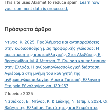
This site uses Akismet to reduce spam.
Learn how
your comment data is processed.
Πρόσφατα άρθρα
Ντίνας, Κ. 2025. Προβλήματα και αντιπαραθέσεις
στην κωδικοποίηση μιας προφορικής γλώσσας: Η
περίπτωση της κουτσοβλαχικής. Στο: Αλεξάκης, Ε.,
Βραχιονίδου, Μ. & Μπότση, Έ. Γλώσσα και πολιτισμός
στην Ελλάδα. Η ανθρωπογλωσσολογική διάσταση.
Αφιέρωμα στη μνήμη του καθηγητή της
ανθρωπογλωσσολογίας Λουκά Τσιτσιπή. Ελληνική
Εταιρεία Εθνολογίας, σσ. 139-167
7 Ιουνίου 2025
Νιτσιάκος, Β., Ντίνας, Κ. & Σιώκης, Ν. (επιμ.). 2024. Οι
Βλάχοι της Ελλάδας. Ταυτότητες και Ετερότητες