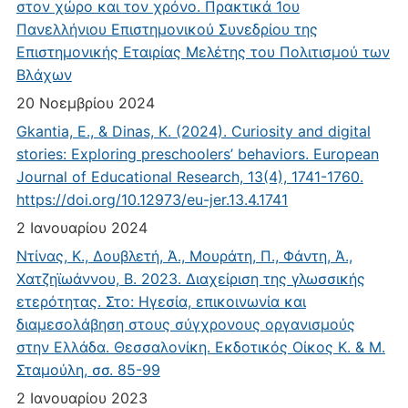
στον χώρο και τον χρόνο. Πρακτικά 1ου
Πανελλήνιου Επιστημονικού Συνεδρίου της
Επιστημονικής Εταιρίας Μελέτης του Πολιτισμού των
Βλάχων
20 Νοεμβρίου 2024
Gkantia, E., & Dinas, K. (2024). Curiosity and digital
stories: Exploring preschoolers’ behaviors. European
Journal of Educational Research, 13(4), 1741-1760.
https://doi.org/10.12973/eu-jer.13.4.1741
2 Ιανουαρίου 2024
Ντίνας, Κ., Δουβλετή, Ά., Μουράτη, Π., Φάντη, Ά.,
Χατζηϊωάννου, Β. 2023. Διαχείριση της γλωσσικής
ετερότητας. Στο: Ηγεσία, επικοινωνία και
διαμεσολάβηση στους σύγχρονους οργανισμούς
στην Ελλάδα. Θεσσαλονίκη. Εκδοτικός Οίκος Κ. & Μ.
Σταμούλη, σσ. 85-99
2 Ιανουαρίου 2023