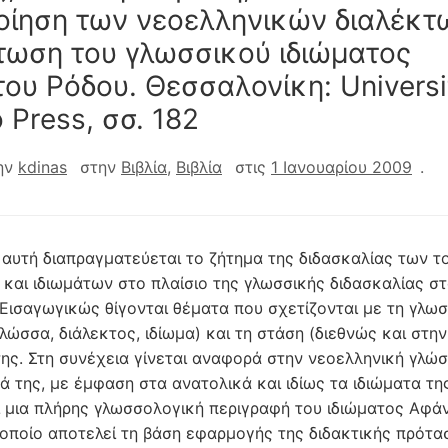
οίηση των νεοελληνικών διαλέκτ
τωση του γλωσσικού ιδιώματος
ου Ρόδου. Θεσσαλονίκη: Universi
 Press, σσ. 182
ην
kdinas
στην
Βιβλία
,
Βιβλία
στις
1 Ιανουαρίου 2009
.
 αυτή διαπραγματεύεται το ζήτημα της διδασκαλίας των τ
 και ιδιωμάτων στο πλαίσιο της γλωσσικής διδασκαλίας σ
 Εισαγωγικώς θίγονται θέματα που σχετίζονται με τη γλωσ
γλώσσα, διάλεκτος, ιδίωμα) και τη στάση (διεθνώς και στη
της. Στη συνέχεια γίνεται αναφορά στην νεοελληνική γλώσ
ά της, με έμφαση στα ανατολικά και ιδίως τα ιδιώματα τη
 μια πλήρης γλωσσολογική περιγραφή του ιδιώματος Αφά
 οποίο αποτελεί τη βάση εφαρμογής της διδακτικής πρότα