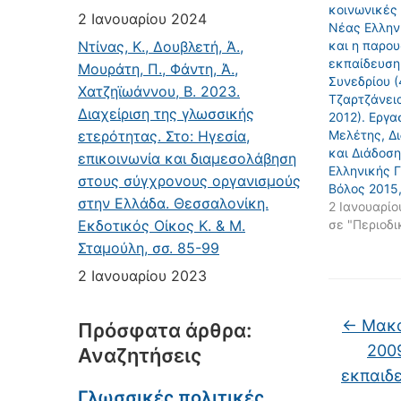
κοινωνικές 
2 Ιανουαρίου 2024
Νέας Ελλην
Ντίνας, Κ., Δουβλετή, Ά.,
και η παρου
εκπαίδευση
Μουράτη, Π., Φάντη, Ά.,
Συνεδρίου 
Χατζηϊωάννου, Β. 2023.
Τζαρτζάνει
Διαχείριση της γλωσσικής
2012). Εργα
ετερότητας. Στο: Ηγεσία,
Μελέτης, Δ
και Διάδοση
επικοινωνία και διαμεσολάβηση
Ελληνικής 
στους σύγχρονους οργανισμούς
Βόλος 2015,
στην Ελλάδα. Θεσσαλονίκη.
2 Ιανουαρίο
Εκδοτικός Οίκος Κ. & Μ.
σε "Περιοδι
Σταμούλη, σσ. 85-99
2 Ιανουαρίου 2023
←
Μακαρ
Πρόσφατα άρθρα:
2009
Αναζητήσεις
εκπαιδε
Γλωσσικές πολιτικές