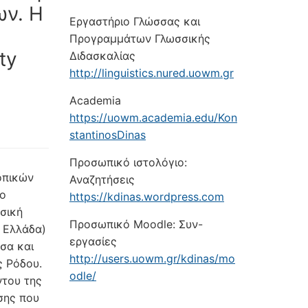
ων. Η
Εργαστήριο Γλώσσας και
Προγραμμάτων Γλωσσικής
ty
Διδασκαλίας
http://linguistics.nured.uowm.gr
Academia
https://uowm.academia.edu/Kon
stantinosDinas
Προσωπικό ιστολόγιο:
οπικών
Αναζητήσεις
το
https://kdinas.wordpress.com
σική
Προσωπικό Moodle: Συν-
ν Ελλάδα)
εργασίες
σα και
http://users.uowm.gr/kdinas/mo
ς Ρόδου.
odle/
ντου της
σης που