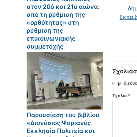
στον 20ό και 21ο αιώνα:
δημ
από τη ρύθμιση της
Eκπαίδ
«ορθότητας» στη
ρύθμιση της
επικοινωνιακής
συμμετοχής
Σχολιάσ
Η ηλ. διεύθ
Σχόλιο
*
Παρουσίαση του βιβλίου
«Διονύσιος Ψαριανός
Εκκλησία Πολιτεία και