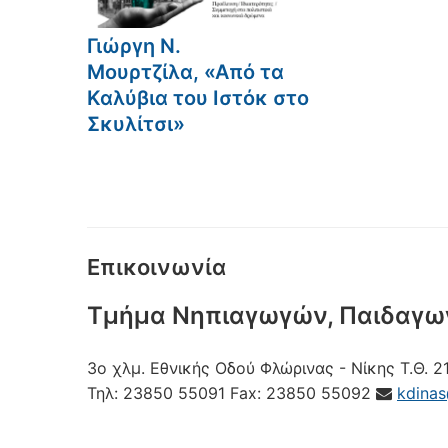
Γιώργη Ν.
Μουρτζίλα, «Από τα
Καλύβια του Ιστόκ στο
Σκυλίτσι»
Επικοινωνία
Τμήμα Νηπιαγωγών, Παιδαγω
3ο χλμ. Εθνικής Οδού Φλώρινας - Νίκης
Τ.Θ. 2
Τηλ:
23850 55091
Fax:
23850 55092
kdina