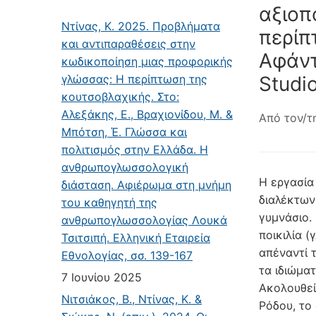
αξιοπ
Ντίνας, Κ. 2025. Προβλήματα
περίπ
και αντιπαραθέσεις στην
Αφάντ
κωδικοποίηση μιας προφορικής
γλώσσας: Η περίπτωση της
Studio
κουτσοβλαχικής. Στο:
Αλεξάκης, Ε., Βραχιονίδου, Μ. &
Από τον/τ
Μπότση, Έ. Γλώσσα και
πολιτισμός στην Ελλάδα. Η
ανθρωπογλωσσολογική
Η εργασία
διάσταση. Αφιέρωμα στη μνήμη
διαλέκτων
του καθηγητή της
γυμνάσιο.
ανθρωπογλωσσολογίας Λουκά
ποικιλία (
Τσιτσιπή. Ελληνική Εταιρεία
απέναντί 
Εθνολογίας, σσ. 139-167
τα ιδιώματ
7 Ιουνίου 2025
Ακολουθεί
Νιτσιάκος, Β., Ντίνας, Κ. &
Ρόδου, το