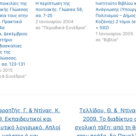
ποικιλίες της
Η περίπτωση της
Iνστιτούτο Bιβλίου 
ικής Γλώσσας
ποντιακής. Γλώσσα 58,
Aνάγνωσης (Yπουργ
σία τους στην
σσ. 7-25
Πολιτισμού – Δήμος
. Πρακτικά
2 Ιανουαρίου 2004
Kοζάνης) 2 τόμοι (σ
(4α
σε "Περιοδικά-Συνέδρια"
+ 592)
α, Δεκέμβριος
1 Ιανουαρίου 2005
στήριο
σε "Βιβλία"
ιδασκαλίας
ς της
Γλώσσας.
 σσ. 123-131
υ 2015
κά-Συνέδρια"
ατζής, Γ. & Ντίνας, Κ.
Τελλίδου, Θ. & Ντίνας
. Εκπαιδευτικοί και
2009. Το διαδίκτυο 
υτικό λογισμικό. Απλοί
σχολική τάξη: από τη 
χρήστες ή και
στην πράξη. 5ο Πανελ