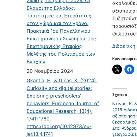
Σιώκης, Ν. (επιμ.). 2024. Οι
ακολουθεί
Βλάχοι της Ελλάδας.
αξιοποίησ
Ταυτότητες και Ετερότητες
Συζητούντ
στον χώρο και τον χρόνο.
παρουσιάζ
Πρακτικά 1ου Πανελλήνιου
ιδιώματος
Επιστημονικού Συνεδρίου της
Διδακτική
Επιστημονικής Εταιρίας
Μελέτης του Πολιτισμού των
Κοινοποιήστε
Βλάχων
20 Νοεμβρίου 2024
Gkantia, E., & Dinas, K. (2024).
Curiosity and digital stories:
Σχετικά
Exploring preschoolers’
behaviors. European Journal of
Ντίνας, Κ. &
2015 Διδακ
Educational Research, 13(4),
αξιοποίηση 
1741-1760.
θεσσαλικού
https://doi.org/10.12973/eu-
Στο: Ανδρου
jer.13.4.1741
γεωγραφικέ