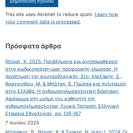
This site uses Akismet to reduce spam.
Learn how
your comment data is processed.
Πρόσφατα άρθρα
Ντίνας, Κ. 2025. Προβλήματα και αντιπαραθέσεις
στην κωδικοποίηση μιας προφορικής γλώσσας: Η
περίπτωση της κουτσοβλαχικής. Στο: Αλεξάκης, Ε.,
Βραχιονίδου, Μ. & Μπότση, Έ. Γλώσσα και πολιτισμός
στην Ελλάδα. Η ανθρωπογλωσσολογική διάσταση.
Αφιέρωμα στη μνήμη του καθηγητή της
ανθρωπογλωσσολογίας Λουκά Τσιτσιπή. Ελληνική
Εταιρεία Εθνολογίας, σσ. 139-167
7 Ιουνίου 2025
Νιτσιάκος, Β., Ντίνας, Κ. & Σιώκης, Ν. (επιμ.). 2024. Οι