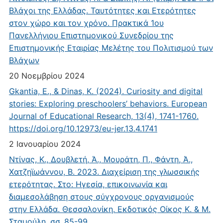
Βλάχοι της Ελλάδας. Ταυτότητες και Ετερότητες
στον χώρο και τον χρόνο. Πρακτικά 1ου
Πανελλήνιου Επιστημονικού Συνεδρίου της
Επιστημονικής Εταιρίας Μελέτης του Πολιτισμού των
Βλάχων
20 Νοεμβρίου 2024
Gkantia, E., & Dinas, K. (2024). Curiosity and digital
stories: Exploring preschoolers’ behaviors. European
Journal of Educational Research, 13(4), 1741-1760.
https://doi.org/10.12973/eu-jer.13.4.1741
2 Ιανουαρίου 2024
Ντίνας, Κ., Δουβλετή, Ά., Μουράτη, Π., Φάντη, Ά.,
Χατζηϊωάννου, Β. 2023. Διαχείριση της γλωσσικής
ετερότητας. Στο: Ηγεσία, επικοινωνία και
διαμεσολάβηση στους σύγχρονους οργανισμούς
στην Ελλάδα. Θεσσαλονίκη. Εκδοτικός Οίκος Κ. & Μ.
Σταμούλη, σσ. 85-99