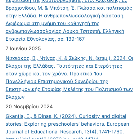
Βραχιονίδου, Μ. & Μπότση, Έ. Γλώσσα και πολιτισμός
στην Ελλάδα. Η ανθρωπογλωσσολογική διάσταση.
Αφιέρωμα στη μνήμη του καθηγητή της
ανθρωπογλωσσολογίας Λουκά Τσιτσιπή. Ελληνική
Εταιρεία Εθνολογίας, σσ. 139-167
7 Ιουνίου 2025
Νιτσιάκος, Β., Ντίνας, Κ. & Σιώκης, Ν. (επιμ.). 2024. Οι
Βλάχοι της Ελλάδας. Ταυτότητες και Ετερότητες
στον χώρο και τον χρόνο. Πρακτικά 1ου
Πανελλήνιου Επιστημονικού Συνεδρίου της
Επιστημονικής Εταιρίας Μελέτης του Πολιτισμού των
Βλάχων
20 Νοεμβρίου 2024
Gkantia, E., & Dinas, K. (2024). Curiosity and digital
stories: Exploring preschoolers’ behaviors. European
Journal of Educational Research, 13(4), 1741-1760.