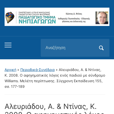
Αναζήτηση
Εναλλαγή
για:
του
μενού
για
Αρχική
»
Περιοδικά-Συνέδρια
»
Αλευριάδου, Α. & Ντίνας,
κινητά
Κ. 2008. Ο αφηγηματικός λόγος ενός παιδιού με σύνδρομο
Williams. Μελέτη περίπτωσης. Σύγχρονη Eκπαίδευση 155,
σσ. 177-189
Αλευριάδου, Α. & Ντίνας, Κ.