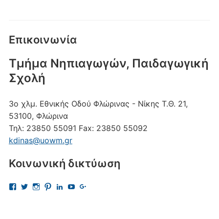
Επικοινωνία
Τμήμα Νηπιαγωγών, Παιδαγωγική
Σχολή
3ο χλμ. Εθνικής Οδού Φλώρινας - Νίκης
Τ.Θ. 21,
53100, Φλώρινα
Τηλ:
23850 55091
Fax:
23850 55092
kdinas@uowm.gr
Κοινωνική δικτύωση
Προβολή
Προβολή
Προβολή
Προβολή
Προβολή
Προβολή
Προβολή
του
του
του
του
του
του
του
προφίλ
προφίλ
προφίλ
προφίλ
προφίλ
προφίλ
προφίλ
kostas.dinas.5
kdinas
kostas.dinas
kostasdinas5
kostas-
UChAdaJsJLQpgewcpHcQITuQ
112693691456297865081
στο
στο
στο
στο
dinas-
στο
στο