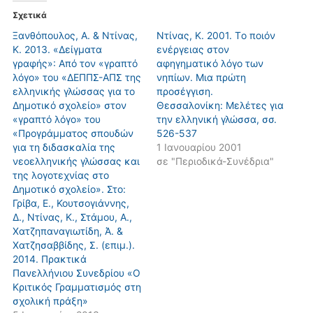
Σχετικά
Ξανθόπουλος, Α. & Ντίνας,
Ντίνας, Κ. 2001. Tο ποιόν
Κ. 2013. «Δείγματα
ενέργειας στον
γραφής»: Από τον «γραπτό
αφηγηματικό λόγο των
λόγο» του «ΔΕΠΠΣ-ΑΠΣ της
νηπίων. Mια πρώτη
ελληνικής γλώσσας για το
προσέγγιση.
Δημοτικό σχολείο» στον
Θεσσαλονίκη: Mελέτες για
«γραπτό λόγο» του
την ελληνική γλώσσα, σσ.
«Προγράμματος σπουδών
526-537
για τη διδασκαλία της
1 Ιανουαρίου 2001
νεοελληνικής γλώσσας και
σε "Περιοδικά-Συνέδρια"
της λογοτεχνίας στο
Δημοτικό σχολείο». Στο:
Γρίβα, Ε., Κουτσογιάννης,
Δ., Ντίνας, Κ., Στάμου, Α.,
Χατζηπαναγιωτίδη, Ά. &
Χατζησαββίδης, Σ. (επιμ.).
2014. Πρακτικά
Πανελλήνιου Συνεδρίου «Ο
Κριτικός Γραμματισμός στη
σχολική πράξη»