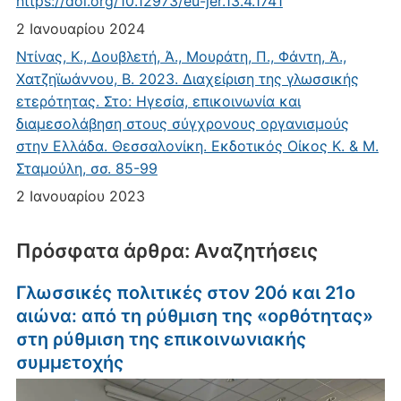
https://doi.org/10.12973/eu-jer.13.4.1741
2 Ιανουαρίου 2024
Ντίνας, Κ., Δουβλετή, Ά., Μουράτη, Π., Φάντη, Ά.,
Χατζηϊωάννου, Β. 2023. Διαχείριση της γλωσσικής
ετερότητας. Στο: Ηγεσία, επικοινωνία και
διαμεσολάβηση στους σύγχρονους οργανισμούς
στην Ελλάδα. Θεσσαλονίκη. Εκδοτικός Οίκος Κ. & Μ.
Σταμούλη, σσ. 85-99
2 Ιανουαρίου 2023
Πρόσφατα άρθρα: Αναζητήσεις
Γλωσσικές πολιτικές στον 20ό και 21ο
αιώνα: από τη ρύθμιση της «ορθότητας»
στη ρύθμιση της επικοινωνιακής
συμμετοχής