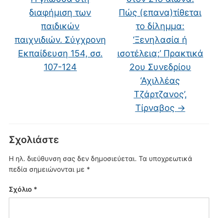
διαφήμιση των
Πώς (επανα)τίθεται
παιδικών
το δίλημμα:
παιχνιδιών. Σύγχρονη
‘Ξενηλασία ή
Eκπαίδευση 154, σσ.
ισοτέλεια;’ Πρακτικά
107-124
2ου Συνεδρίου
‘Αχιλλέας
Τζάρτζανος’,
Τίρναβος
→
Σχολιάστε
Η ηλ. διεύθυνση σας δεν δημοσιεύεται.
Τα υποχρεωτικά
πεδία σημειώνονται με
*
Σχόλιο
*