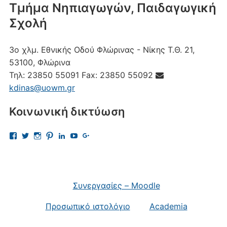
Τμήμα Νηπιαγωγών, Παιδαγωγική
Σχολή
3ο χλμ. Εθνικής Οδού Φλώρινας - Νίκης
Τ.Θ. 21,
53100, Φλώρινα
Τηλ:
23850 55091
Fax:
23850 55092
kdinas@uowm.gr
Κοινωνική δικτύωση
Προβολή
Προβολή
Προβολή
Προβολή
Προβολή
Προβολή
Προβολή
του
του
του
του
του
του
του
προφίλ
προφίλ
προφίλ
προφίλ
προφίλ
προφίλ
προφίλ
kostas.dinas.5
kdinas
kostas.dinas
kostasdinas5
kostas-
UChAdaJsJLQpgewcpHcQITuQ
112693691456297865081
στο
στο
στο
στο
dinas-
στο
στο
Facebook
Twitter
Instagram
Pinterest
9701709?
YouTube
Google+
trk=nav_responsive_tab_profile
Συνεργασίες – Moodle
στο
LinkedIn
Προσωπικό ιστολόγιο
Academia