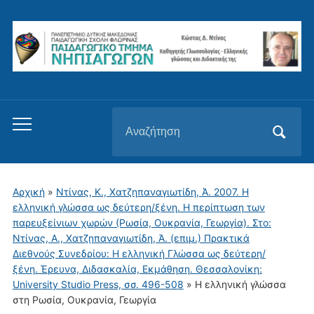
Αναζήτηση
Εναλλαγή
για:
του
μενού
για
Αρχική
»
Ντίνας, Κ., Χατζηπαναγιωτίδη, Ά. 2007. Η
κινητά
ελληνική γλώσσα ως δεύτερη/ξένη. Η περίπτωση των
παρευξείνιων χωρών (Ρωσία, Ουκρανία, Γεωργία). Στο:
Ντίνας, Α., Χατζηπαναγιωτίδη, Ά. (επιμ.) Πρακτικά
Διεθνούς Συνεδρίου: Η ελληνική Γλώσσα ως δεύτερη/
ξένη. Έρευνα, Διδασκαλία, Εκμάθηση. Θεσσαλονίκη:
University Studio Press, σσ. 496-508
»
Η ελληνική γλώσσα
στη Ρωσία, Ουκρανία, Γεωργία