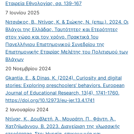
Εταιρεία Εθνολογίας, σσ. 139-167
7 Ιουνίου 2025
Νιτσιάκος, Β., Ντίνας, Κ. & Σιώκης, Ν. (επιμ.). 2024. Οι
Βλάχοι της Ελλάδας. Ταυτότητες και Ετερότητες
στον χώρο και τον χρόνο. Πρακτικά 1ου
Πανελλήνιου Επιστημονικού Συνεδρίου της
Επιστημονικής Εταιρίας Μελέτης του Πολιτισμού των
Βλάχων
20 Νοεμβρίου 2024
Gkantia, E., & Dinas, K. (2024). Curiosity and digital
stories: Exploring preschoolers’ behaviors. European
Journal of Educational Research, 13(4), 1741-1760.
https://doi.org/10.12973/eu-jer.13.4.1741
2 Ιανουαρίου 2024
Ντίνας, Κ., Δουβλετή, Ά., Μουράτη, Π., Φάντη, Ά.,
Χατζηϊωάννου, Β. 2023. Διαχείριση της γλωσσικής
ετερότητας. Στο: Ηγεσία, επικοινωνία και