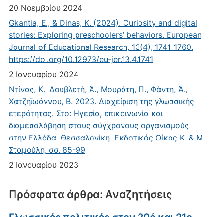
20 Νοεμβρίου 2024
Gkantia, E., & Dinas, K. (2024). Curiosity and digital
stories: Exploring preschoolers’ behaviors. European
Journal of Educational Research, 13(4), 1741-1760.
https://doi.org/10.12973/eu-jer.13.4.1741
2 Ιανουαρίου 2024
Ντίνας, Κ., Δουβλετή, Ά., Μουράτη, Π., Φάντη, Ά.,
Χατζηϊωάννου, Β. 2023. Διαχείριση της γλωσσικής
ετερότητας. Στο: Ηγεσία, επικοινωνία και
διαμεσολάβηση στους σύγχρονους οργανισμούς
στην Ελλάδα. Θεσσαλονίκη. Εκδοτικός Οίκος Κ. & Μ.
Σταμούλη, σσ. 85-99
2 Ιανουαρίου 2023
Πρόσφατα άρθρα: Αναζητήσεις
Γλωσσικές πολιτικές στον 20ό και 21ο