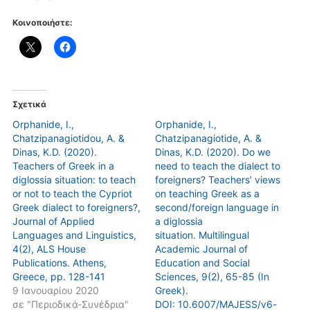
Κοινοποιήστε:
Σχετικά
Orphanide, I.,
Orphanide, I.,
Chatzipanagiotidou, A. &
Chatzipanagiotide, A. &
Dinas, K.D. (2020).
Dinas, K.D. (2020). Do we
Teachers of Greek in a
need to teach the dialect to
diglossia situation: to teach
foreigners? Teachers’ views
or not to teach the Cypriot
on teaching Greek as a
Greek dialect to foreigners?,
second/foreign language in
Journal of Applied
a diglossia
Languages and Linguistics,
situation. Multilingual
4(2), ALS House
Academic Journal of
Publications. Athens,
Education and Social
Greece, pp. 128-141
Sciences, 9(2), 65-85 (In
9 Ιανουαρίου 2020
Greek).
σε "Περιοδικά-Συνέδρια"
DOI: 10.6007/MAJESS/v6-