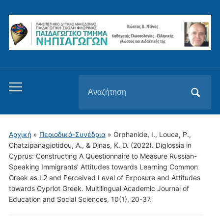
Αναζήτηση
Εναλλαγή
για:
του
μενού
για
Αρχική
»
Περιοδικά-Συνέδρια
»
Orphanide, I., Louca, P.,
κινητά
Chatzipanagiotidou, A., & Dinas, K. D. (2022). Diglossia in
Cyprus: Constructing A Questionnaire to Measure Russian-
Speaking Immigrants’ Attitudes towards Learning Common
Greek as L2 and Perceived Level of Exposure and Attitudes
towards Cypriot Greek. Multilingual Academic Journal of
Education and Social Sciences, 10(1), 20-37.