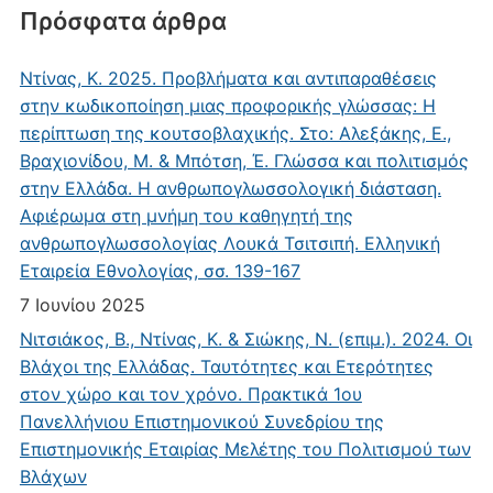
Πρόσφατα άρθρα
Ντίνας, Κ. 2025. Προβλήματα και αντιπαραθέσεις
στην κωδικοποίηση μιας προφορικής γλώσσας: Η
περίπτωση της κουτσοβλαχικής. Στο: Αλεξάκης, Ε.,
Βραχιονίδου, Μ. & Μπότση, Έ. Γλώσσα και πολιτισμός
στην Ελλάδα. Η ανθρωπογλωσσολογική διάσταση.
Αφιέρωμα στη μνήμη του καθηγητή της
ανθρωπογλωσσολογίας Λουκά Τσιτσιπή. Ελληνική
Εταιρεία Εθνολογίας, σσ. 139-167
7 Ιουνίου 2025
Νιτσιάκος, Β., Ντίνας, Κ. & Σιώκης, Ν. (επιμ.). 2024. Οι
Βλάχοι της Ελλάδας. Ταυτότητες και Ετερότητες
στον χώρο και τον χρόνο. Πρακτικά 1ου
Πανελλήνιου Επιστημονικού Συνεδρίου της
Επιστημονικής Εταιρίας Μελέτης του Πολιτισμού των
Βλάχων