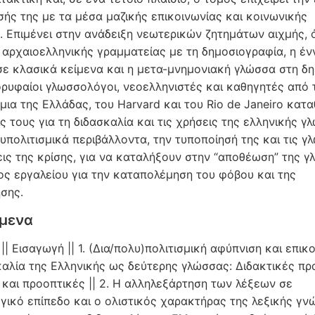
σής της με τα μέσα μαζικής επικοινωνίας και κοινωνικής
. Επιμένει στην ανάδειξη νεωτερικών ζητημάτων αιχμής, 
 αρχαιοελληνικής γραμματείας με τη δημοσιογραφία, η έν
σε κλασικά κείμενα και η μετα-μνημονιακή γλώσσα στη δ
ορυφαίοι γλωσσολόγοι, νεοελληνιστές και καθηγητές από 
μια της Ελλάδας, του Harvard και του Rio de Janeiro κατ
ς τους για τη διδασκαλία και τις χρήσεις της ελληνικής γ
υπολιτισμικά περιβάλλοντα, την τυποποίησή της και τις γ
εις της κρίσης, για να καταλήξουν στην “αποθέωση” της 
ος εργαλείου για την καταπολέμηση του φόβου και της
σης.
όμενα
| Εισαγωγή || 1. (Δια/πολυ)πολιτισμική αφύπνιση και επικ
καλία της Ελληνικής ως δεύτερης γλώσσας: Διδακτικές πρ
 και προοπτικές || 2. Η αλληλεξάρτηση των λέξεων σε
γικό επίπεδο και ο ολιστικός χαρακτήρας της λεξικής γν