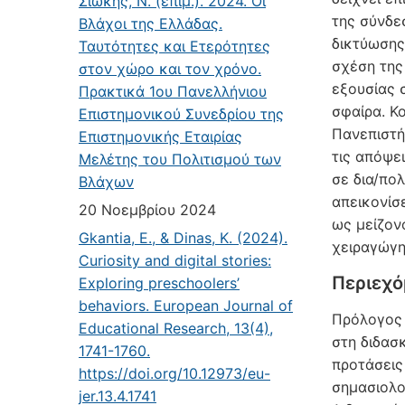
Σιώκης, Ν. (επιμ.). 2024. Οι
της σύνδε
Βλάχοι της Ελλάδας.
δικτύωσης
Ταυτότητες και Ετερότητες
σχέση της
στον χώρο και τον χρόνο.
εξουσίας 
Πρακτικά 1ου Πανελλήνιου
σφαίρα. Κ
Επιστημονικού Συνεδρίου της
Πανεπιστή
Επιστημονικής Εταιρίας
τις απόψει
Μελέτης του Πολιτισμού των
σε δια/πολ
Βλάχων
απεικονίσ
20 Νοεμβρίου 2024
ως μείζον
Gkantia, E., & Dinas, K. (2024).
χειραγώγη
Curiosity and digital stories:
Περιεχ
Exploring preschoolers’
behaviors. European Journal of
Πρόλογος |
Educational Research, 13(4),
στη διδασ
1741-1760.
προτάσεις
https://doi.org/10.12973/eu-
σημασιολο
jer.13.4.1741