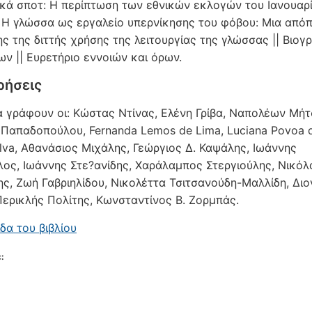
κά σποτ: Η περίπτωση των εθνικών εκλογών του Ιανουαρ
5. Η γλώσσα ως εργαλείο υπερνίκησης του φόβου: Μια απόπ
ς της διττής χρήσης της λειτουργίας της γλώσσας || Βιογ
ν || Ευρετήριο εννοιών και όρων.
ρήσεις
α γράφουν οι: Κώστας Ντίνας, Ελένη Γρίβα, Ναπολέων Μήτ
Παπαδοπούλου, Fernanda Lemos de Lima, Luciana Povoa 
ilva, Αθανάσιος Μιχάλης, Γεώργιος Δ. Καψάλης, Ιωάννης
ος, Ιωάννης Στε?ανίδης, Χαράλαμπος Στεργιούλης, Νικόλ
ς, Ζωή Γαβριηλίδου, Νικολέττα Τσιτσανούδη-Μαλλίδη, Δι
Περικλής Πολίτης, Κωνσταντίνος Β. Ζορμπάς.
δα του βιβλίου
: