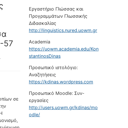
ς
Εργαστήριο Γλώσσας και
Προγραμμάτων Γλωσσικής
Διδασκαλίας
http://linguistics.nured.uowm.gr
σα
3-57
Academia
https://uowm.academia.edu/Kon
stantinosDinas
.
Προσωπικό ιστολόγιο:
Αναζητήσεις
https://kdinas.wordpress.com
Προσωπικό Moodle: Συν-
οπίων σε
εργασίες
την
http://users.uowm.gr/kdinas/mo
 Η
odle/
μονισμό,
 ενίσχυση