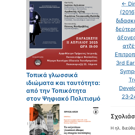
←
Din
(2016
διδασκ
δεύτερ
άξονες
ατζέ
Επιτροπ
3rd Ea
Symp
Τοπικά γλωσσικά
Tr
ιδιώματα και ταυτότητα:
Devel
από την Τοπικότητα
23‐24
στον Ψηφιακό Πολιτισμό
Σχολιάσ
Η ηλ. διεύθ