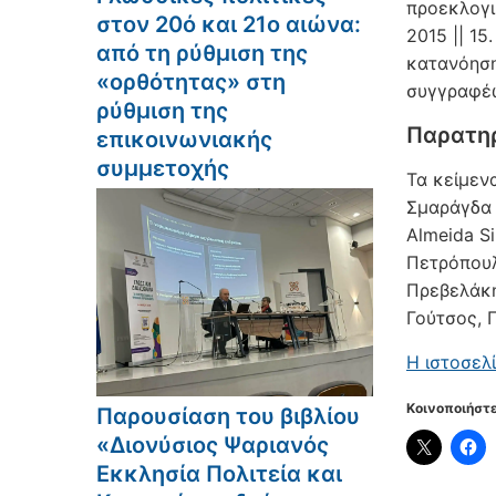
προεκλογι
στον 20ό και 21ο αιώνα:
2015 || 1
από τη ρύθμιση της
κατανόηση
«ορθότητας» στη
συγγραφέω
ρύθμιση της
Παρατη
επικοινωνιακής
συμμετοχής
Τα κείμεν
Σμαράγδα 
Almeida S
Πετρόπουλ
Πρεβελάκη
Γούτσος, 
Η ιστοσελί
Κοινοποιήστε
Παρουσίαση του βιβλίου
«Διονύσιος Ψαριανός
Εκκλησία Πολιτεία και