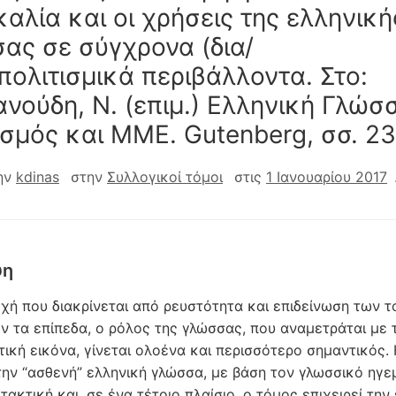
καλία και οι χρήσεις της ελληνική
ας σε σύγχρονα (δια/
πολιτισμικά περιβάλλοντα. Στο:
ανούδη, Ν. (επιμ.) Ελληνική Γλώσ
ισμός και ΜΜΕ. Gutenberg, σσ. 2
ην
kdinas
στην
Συλλογικοί τόμοι
στις
1 Ιανουαρίου 2017
ψη
οχή που διακρίνεται από ρευστότητα και επιδείνωση των τ
ν τα επίπεδα, ο ρόλος της γλώσσας, που αναμετράται με 
τική εικόνα, γίνεται ολοένα και περισσότερο σημαντικός.
την “ασθενή” ελληνική γλώσσα, με βάση τον γλωσσικό ηγε
ιτακτική και, σε ένα τέτοιο πλαίσιο, ο τόμος επιχειρεί την