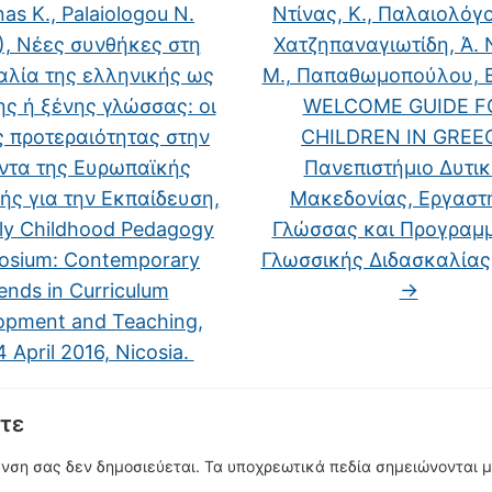
as K., Palaiologou N.
Ντίνας, K., Παλαιολόγο
), Νέες συνθήκες στη
Χατζηπαναγιωτίδη, Ά. 
αλία της ελληνικής ως
Μ., Παπαθωμοπούλου, Β
ης ή ξένης γλώσσας: οι
WELCOME GUIDE F
 προτεραιότητας στην
CHILDREN IN GREE
ντα της Ευρωπαϊκής
Πανεπιστήμιο Δυτι
ής για την Εκπαίδευση,
Μακεδονίας, Εργαστ
rly Childhood Pedagogy
Γλώσσας και Προγραμ
osium: Contemporary
Γλωσσικής Διδασκαλίας,
ends in Curriculum
→
opment and Teaching,
 April 2016, Nicosia.
τε
υνση σας δεν δημοσιεύεται.
Τα υποχρεωτικά πεδία σημειώνονται 