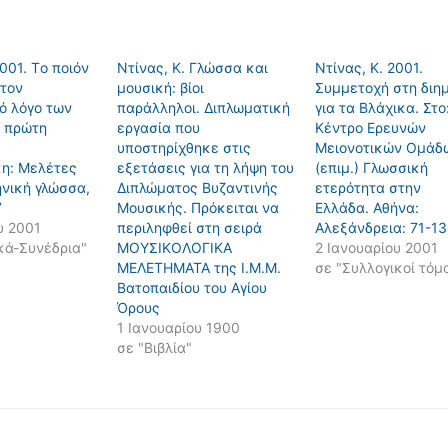
2001. Tο ποιόν
Ντίνας, Κ. Γλώσσα και
Ντίνας, Κ. 2001.
στον
μουσική: βίοι
Συμμετοχή στη διη
ό λόγο των
παράλληλοι. Διπλωματική
για τα Βλάχικα. Στο
α πρώτη
εργασία που
Κέντρο Ερευνών
υποστηρίχθηκε στις
Μειονοτικών Ομάδ
η: Mελέτες
εξετάσεις για τη λήψη του
(επιμ.) Γλωσσική
ηνική γλώσσα,
Διπλώματος Βυζαντινής
ετερότητα στην
7
Μουσικής. Πρόκειται να
Ελλάδα. Αθήνα:
υ 2001
περιληφθεί στη σειρά
Αλεξάνδρεια: 71-1
κά-Συνέδρια"
ΜΟΥΣΙΚΟΛΟΓΙΚΑ
2 Ιανουαρίου 2001
ΜΕΛΕΤΗΜΑΤΑ της Ι.Μ.Μ.
σε "Συλλογικοί τόμο
Βατοπαιδίου του Αγίου
Όρους
1 Ιανουαρίου 1900
σε "Βιβλία"