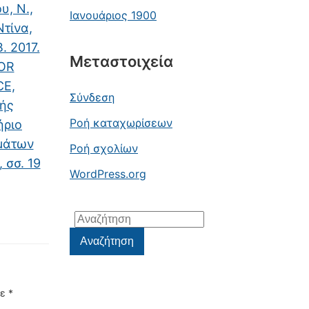
υ, N.,
Ιανουάριος 1900
Ντίνα,
. 2017.
Μεταστοιχεία
OR
CE,
Σύνδεση
κής
Ροή καταχωρίσεων
ήριο
μάτων
Ροή σχολίων
 σσ. 19
WordPress.org
Αναζήτηση
για:
Αναζήτηση
με
*