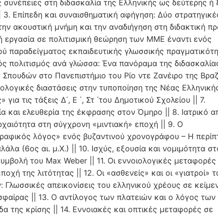
ς συνέπειες στη διδασκαλία της Ελληνικής ως δεύτερης ή 
| 3. Επίπεδη και συναισθηματική αφήγηση: Δύο στρατηγικέ
την ακουστική μνήμη και την αναδιήγηση στη διδακτική πρ
ή εργασία σε πολιτισμική θεώρηση των ΜΜΕ έναντι ενός
ού παραδείγματος εκπαιδευτικής γλωσσικής πραγματικότητ
ός πολιτισμός ανά γλώσσα: Ένα πανόραμα της διδασκαλία
Σπουδών στο Πανεπιστήμιο του Ρίο ντε Ζανέιρο της Βραζιλ
ολογικές διαστάσεις στην τυποποίηση της Νέας Ελληνικής 
» για τις τάξεις Δ΄, Ε ΄, Στ ΄του Δημοτικού Σχολείου || 7.
ία και ελευθερία της έκφρασης στον Όμηρο || 8. Ιατρικό 
ρχαιότητα στη σύγχρονη «μιντιακή» εποχή || 9. Ο
ραφικός λόγος» ενός βυζαντινού χρονογράφου – Η περίπ
άλα (6ος αι. μ.Χ.) || 10. Ισχύς, εξουσία και νομιμότητα σ
συμβολή του Max Weber || 11. Οι εννοιολογικές μεταφορές
ποχή της λιτότητας || 12. Οι «ασθενείς» και οι «γιατροί» 
: Γλωσσικές απεικονίσεις του ελληνικού χρέους σε κείμε
σφαίρας || 13. Ο αντίλογος των πλατειών και ο λόγος τω
δα της κρίσης || 14. Εννοιακές και οπτικές μεταφορές σε