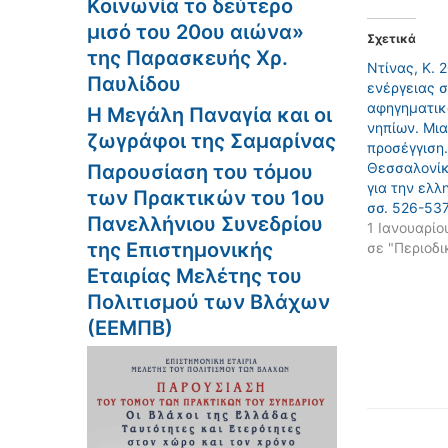
Κοινωνία το δεύτερο
μισό του 20ου αιώνα»
Σχετικά
της Παρασκευής Χρ.
Ντίνας, Κ. 
Παυλίδου
ενέργειας 
αφηγηματικ
Η Μεγάλη Παναγία και οι
νηπίων. Mι
ζωγράφοι της Σαμαρίνας
προσέγγιση.
Θεσσαλονίκ
Παρουσίαση του τόμου
για την ελλ
των Πρακτικών του 1ου
σσ. 526-53
Πανελλήνιου Συνεδρίου
1 Ιανουαρίο
της Επιστημονικής
σε "Περιοδι
Εταιρίας Μελέτης του
Πολιτισμού των Βλάχων
(ΕΕΜΠΒ)