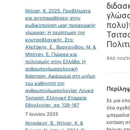
διδασ
Ντίνας, Κ. 2025. Προβλήματα
γλώσσ
και αντιπαραθέσεις στην
πολυ)
κωδικοποίηση μιας προφορικής
γλώσσας: Η περίπτωση της
Τσιτσ
κουτσοβλαχικής. Στο:
Πολιτ
Αλεξάκης, Ε., Βραχιονίδου, Μ. &
Μπότση, Έ. Γλώσσα και
Από τον/τ
πολιτισμός στην Ελλάδα. Η
ανθρωπογλωσσολογική
διάσταση. Αφιέρωμα στη μνήμη
του καθηγητή της
Περίλη
ανθρωπογλωσσολογίας Λουκά
Τσιτσιπή. Ελληνική Εταιρεία
Σε μια επ
Εθνολογίας, σσ. 139-167
όλα σχεδό
7 Ιουνίου 2025
ιμπεριαλισ
εστίαση σ
Νιτσιάκος, Β., Ντίνας, Κ. &
δείχνει επ