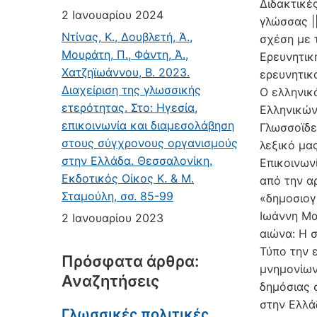
Διδακτικέ
2 Ιανουαρίου 2024
γλώσσας |
Ντίνας, Κ., Δουβλετή, Ά.,
σχέση με 
Μουράτη, Π., Φάντη, Ά.,
Ερευνητικ
Χατζηϊωάννου, Β. 2023.
ερευνητικ
Διαχείριση της γλωσσικής
Ο ελληνικ
ετερότητας. Στο: Ηγεσία,
Ελληνικών 
επικοινωνία και διαμεσολάβηση
Γλωσσοϊδε
στους σύγχρονους οργανισμούς
λεξικό μας
στην Ελλάδα. Θεσσαλονίκη.
Επικοινων
Εκδοτικός Οίκος Κ. & Μ.
από την α
Σταμούλη, σσ. 85-99
«δημοσιογ
Ιωάννη Μαλ
2 Ιανουαρίου 2023
αιώνα: Η 
Τύπο την ε
Πρόσφατα άρθρα:
μνημονίων
Αναζητήσεις
δημόσιας 
στην Ελλά
Γλωσσικές πολιτικές