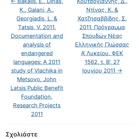
←
Bakalis, E., Dinas,
Κουτσογιάννης, Δ.,
Κ., Galani, Α.,
Ντίνας, Κ. &
Georgiadis, L. &
Χατζησαββίδης, Σ.
Tatsis, V. 2011.
2011. Πρόγραμμα
Documentation and
Σπουδών Νέας
analysis of
Ελληνικής Γλώσσας
endangered
Α’ Λυκείου. ΦΕΚ
languages: A 2011
1562, τ. Β’, 27
study of Vlachika in
Ιουνίου 2011
→
Metsovo. John
Latsis Public Benefit
Foundation.
Research Projects
2011
Σχολιάστε