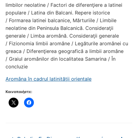
limbilor neolatine / Factori de diferenţiere a latinei
populare / Latina din Balcani. Repere istorice
/ Formarea latinei balcanice, Mărturiile / Limbile
neolatine din Peninsula Balcanică. Consideraţii
generale / Limba aromână. Consideraţii generale
/ Fizionomia limbii aromâne / Legăturile aromânei cu
greaca / Diferenţierea geografică a limbii aromâne
/ Graiul aromânilor din localitatea Samarina / În
concluzie
Aromâna în cadrul latinității orientale
Κοινοποιήστε: