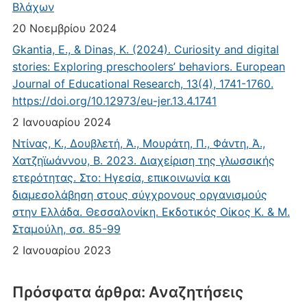
Βλάχων
20 Νοεμβρίου 2024
Gkantia, E., & Dinas, K. (2024). Curiosity and digital
stories: Exploring preschoolers’ behaviors. European
Journal of Educational Research, 13(4), 1741-1760.
https://doi.org/10.12973/eu-jer.13.4.1741
2 Ιανουαρίου 2024
Ντίνας, Κ., Δουβλετή, Ά., Μουράτη, Π., Φάντη, Ά.,
Χατζηϊωάννου, Β. 2023. Διαχείριση της γλωσσικής
ετερότητας. Στο: Ηγεσία, επικοινωνία και
διαμεσολάβηση στους σύγχρονους οργανισμούς
στην Ελλάδα. Θεσσαλονίκη. Εκδοτικός Οίκος Κ. & Μ.
Σταμούλη, σσ. 85-99
2 Ιανουαρίου 2023
Πρόσφατα άρθρα: Αναζητήσεις