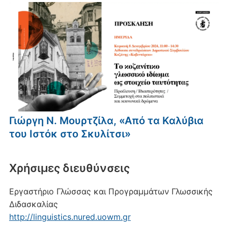
Γιώργη Ν. Μουρτζίλα, «Από τα Καλύβια
του Ιστόκ στο Σκυλίτσι»
Xρήσιμες διευθύνσεις
Εργαστήριο Γλώσσας και Προγραμμάτων Γλωσσικής
Διδασκαλίας
http://linguistics.nured.uowm.gr