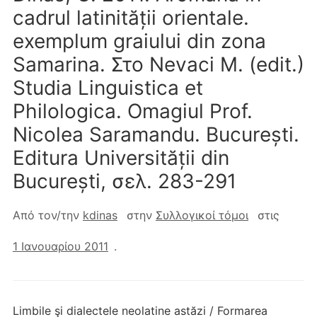
cadrul latinității orientale.
exemplum graiului din zona
Samarina. Στο Nevaci M. (edit.)
Studia Linguistica et
Philologica. Omagiul Prof.
Nicolea Saramandu. București.
Editura Universității din
București, σελ. 283-291
Από τον/την
kdinas
στην
Συλλογικοί τόμοι
στις
1 Ιανουαρίου 2011
.
Limbile şi dialectele neolatine astăzi / Formarea