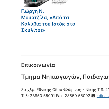
Γιώργη Ν.
Μουρτζίλα, «Από τα
Καλύβια του Ιστόκ στο
Σκυλίτσι»
Επικοινωνία
Τμήμα Νηπιαγωγών, Παιδαγω
3ο χλμ. Εθνικής Οδού Φλώρινας - Νίκης
Τ.Θ. 2
Τηλ:
23850 55091
Fax:
23850 55092
kdina