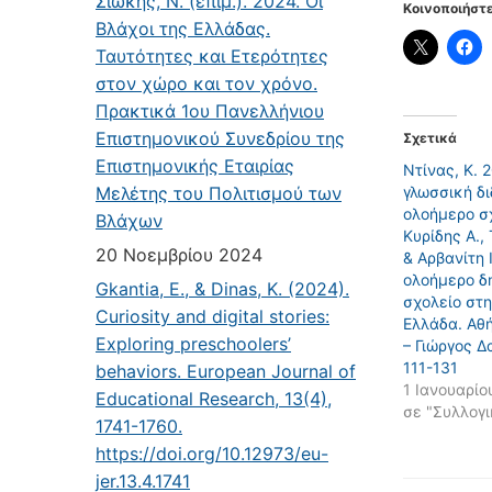
Σιώκης, Ν. (επιμ.). 2024. Οι
Κοινοποιήστε
Βλάχοι της Ελλάδας.
Ταυτότητες και Ετερότητες
στον χώρο και τον χρόνο.
Πρακτικά 1ου Πανελλήνιου
Επιστημονικού Συνεδρίου της
Σχετικά
Επιστημονικής Εταιρίας
Ντίνας, Κ. 
Μελέτης του Πολιτισμού των
γλωσσική δ
ολοήμερο σχ
Βλάχων
Κυρίδης Α., 
20 Νοεμβρίου 2024
& Αρβανίτη Ι
ολοήμερο δ
Gkantia, E., & Dinas, K. (2024).
σχολείο στ
Curiosity and digital stories:
Ελλάδα. Αθ
Exploring preschoolers’
– Γιώργος Δ
111-131
behaviors. European Journal of
1 Ιανουαρίο
Educational Research, 13(4),
σε "Συλλογι
1741-1760.
https://doi.org/10.12973/eu-
jer.13.4.1741