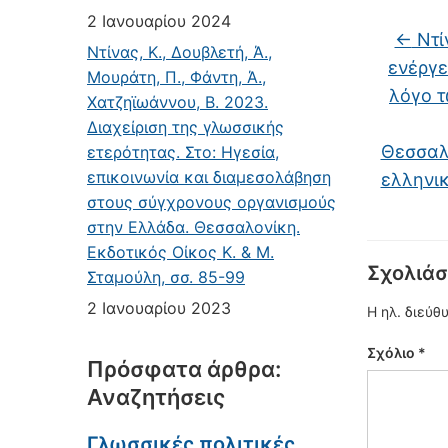
2 Ιανουαρίου 2024
←
Ντίν
Ντίνας, Κ., Δουβλετή, Ά.,
ενέργε
Μουράτη, Π., Φάντη, Ά.,
λόγο τ
Χατζηϊωάννου, Β. 2023.
Διαχείριση της γλωσσικής
Θεσσαλο
ετερότητας. Στο: Ηγεσία,
επικοινωνία και διαμεσολάβηση
ελληνικ
στους σύγχρονους οργανισμούς
στην Ελλάδα. Θεσσαλονίκη.
Εκδοτικός Οίκος Κ. & Μ.
Σχολιάσ
Σταμούλη, σσ. 85-99
2 Ιανουαρίου 2023
Η ηλ. διεύθ
Σχόλιο
*
Πρόσφατα άρθρα:
Αναζητήσεις
Γλωσσικές πολιτικές