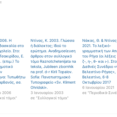
:
2006. Η
Ντίνας, Κ. 2003. Γλώσσα
Νάκας, Θ. & Ντίνας,
ιδασκαλία στο
ή διάλεκτος; Iδού το
2021. Το λεξικό-
ολείο. Στο:
ερώτημα. Αναδημοσίευση
γραμματική των Α
Τσακιρίδου, Ε.
άρθρου στον συλλογικό
του Ρήγα (οι λέξεις
. (επιμ.) Το
τόμο Raznotchetenijata na
ζ-, η-, θ- και ι-). Στο
ημοτικό
teksta, Jubileen zbornhik
Διεθνές Συνέδριο «
ην
na prof. d-r Kiril Topalov.
Βελεστίνο-Ρήγας»,
ήνα: Τυπωθήτω
Sofia: Πανεπιστημιακό
Βελεστίνο, 6-8
αρδανός, σσ.
Τυπογραφείο «Sv. Kliment
Οκτωβρίου 2017
Ohridski».
6 Ιανουαρίου 2021
υ 2006
3 Ιανουαρίου 2003
σε "Περιοδικά-Συνέ
κοί τόμοι"
σε "Συλλογικοί τόμοι"