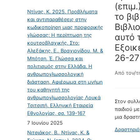
(επιμ
Ντίνας, Κ. 2025. Προβλήματα
το βιβ
και αντιπαραθέσεις στην
Βιβλι
κωδικοποίηση μιας προφορικής
γλώσσας: Η περίπτωση της
αυτό 
κουτσοβλαχικής. Στο:
Εξοικ
Αλεξάκης, Ε., Βραχιονίδου, Μ. &
26-27
Μπότση, Έ. Γλώσσα και
πολιτισμός στην Ελλάδα. Η
Από τον/τ
ανθρωπογλωσσολογική
διάσταση. Αφιέρωμα στη μνήμη
του καθηγητή της
ανθρωπογλωσσολογίας Λουκά
Στον συλλ
Τσιτσιπή. Ελληνική Εταιρεία
παιδιού μ
Εθνολογίας, σσ. 139-167
μια δραστ
7 Ιουνίου 2025
Δραστηριό
Νιτσιάκος, Β., Ντίνας, Κ. &