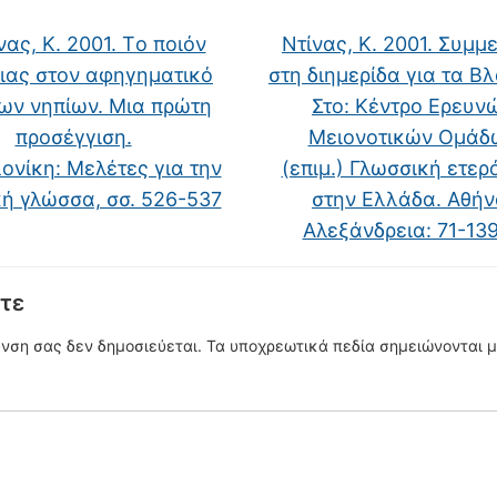
ας, Κ. 2001. Tο ποιόν
Ντίνας, Κ. 2001. Συμμ
ιας στον αφηγηματικό
στη διημερίδα για τα Β
ων νηπίων. Mια πρώτη
Στο: Κέντρο Ερευν
προσέγγιση.
Μειονοτικών Ομάδ
νίκη: Mελέτες για την
(επιμ.) Γλωσσική ετερ
ή γλώσσα, σσ. 526-537
στην Ελλάδα. Αθήν
Αλεξάνδρεια: 71-13
τε
υνση σας δεν δημοσιεύεται.
Τα υποχρεωτικά πεδία σημειώνονται 