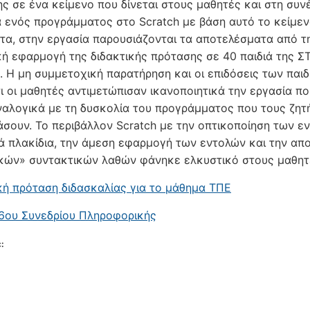
ς σε ένα κείμενο που δίνεται στους μαθητές και στη συν
α ενός προγράμματος στο Scratch με βάση αυτό το κείμεν
τα, στην εργασία παρουσιάζονται τα αποτελέσματα από τ
κή εφαρμογή της διδακτικής πρότασης σε 40 παιδιά της ΣΤ
. Η μη συμμετοχική παρατήρηση και οι επιδόσεις των παι
τι οι μαθητές αντιμετώπισαν ικανοποιητικά την εργασία π
ναλογικά με τη δυσκολία του προγράμματος που τους ζητ
σουν. Το περιβάλλον Scratch με την οπτικοποίηση των ε
ά πλακίδια, την άμεση εφαρμογή των εντολών και την απ
κών» συντακτικών λαθών φάνηκε ελκυστικό στους μαθητ
κή πρόταση διδασκαλίας για το μάθημα ΤΠΕ
6ου Συνεδρίου Πληροφορικής
: