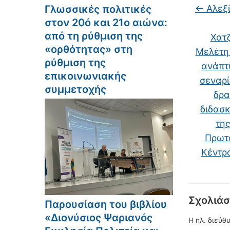
Γλωσσικές πολιτικές
←
Αλεξί
στον 20ό και 21ο αιώνα:
από τη ρύθμιση της
Χατζ
«ορθότητας» στη
Μελέτη 
ρύθμιση της
ανάπτ
επικοινωνιακής
σεναρί
συμμετοχής
δρα
διδασκ
τη
Πρωτ
Κέντρ
Σχολιάσ
Παρουσίαση του βιβλίου
«Διονύσιος Ψαριανός
Η ηλ. διεύθ