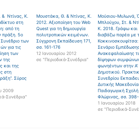
. & Ντίνας, Κ.
Μουστάκα, Θ. & Ντίνας, Κ.
Μούσιου-Μυλωνά, Ό
αδίκτυο στη
2012. Αξιοποίηση του Web
Μπλούχου, Στ. & Ντ
η: από τη
Quest για τη δημιουργία
Κ. 2018. Γράφω και
ν πράξη. 5ο
πολυτροπικών κειμένων.
διαβάζω παρέα με 
 Συνέδριο των
Σύγχρονη Eκπαίδευση 171,
Κοκκινοσκουφίτσα:
ών για τις
σσ. 161-176
Σενάριο Εμπέδωσης
οίηση των
12 Ιανουαρίου 2012
Ανακεφαλαίωσης τ
ν της
σε "Περιοδικά-Συνέδρια"
δίψηφων συμφώνων
ς και της
φωνηέντων στην Α’
ας στη
Δημοτικού. Πρακτι
ράξη”. Σύρος
Συνεδρίου Εκπαιδε
Δυτικής Μακεδονία
υ 2009
Παιδαγωγική Σχολή
κά-Συνέδρια"
Φλώρινας, σσ. 398
1 Ιανουαρίου 2018
σε "Περιοδικά-Συνέ