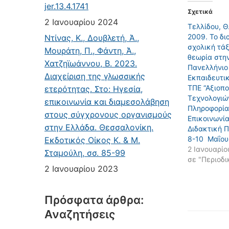
jer.13.4.1741
Σχετικά
2 Ιανουαρίου 2024
Τελλίδου, Θ
2009. Το δι
Ντίνας, Κ., Δουβλετή, Ά.,
σχολική τάξ
Μουράτη, Π., Φάντη, Ά.,
θεωρία στη
Χατζηϊωάννου, Β. 2023.
Πανελλήνιο
Διαχείριση της γλωσσικής
Εκπαιδευτικ
ΤΠΕ “Αξιοπ
ετερότητας. Στο: Ηγεσία,
Τεχνολογιώ
επικοινωνία και διαμεσολάβηση
Πληροφορία
στους σύγχρονους οργανισμούς
Επικοινωνί
στην Ελλάδα. Θεσσαλονίκη.
Διδακτική Π
8-10 Μαΐου
Εκδοτικός Οίκος Κ. & Μ.
2 Ιανουαρίο
Σταμούλη, σσ. 85-99
σε "Περιοδι
2 Ιανουαρίου 2023
Πρόσφατα άρθρα:
Αναζητήσεις