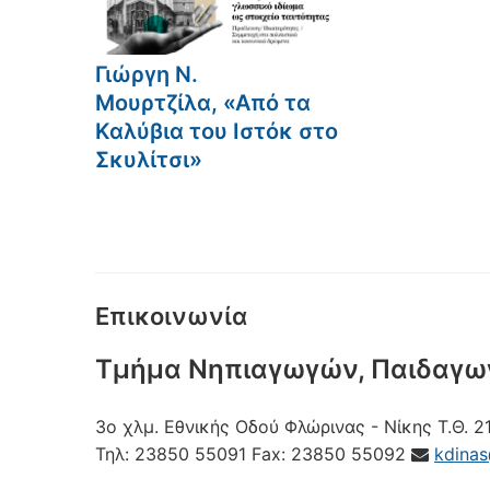
Γιώργη Ν.
Μουρτζίλα, «Από τα
Καλύβια του Ιστόκ στο
Σκυλίτσι»
Επικοινωνία
Τμήμα Νηπιαγωγών, Παιδαγω
3ο χλμ. Εθνικής Οδού Φλώρινας - Νίκης
Τ.Θ. 2
Τηλ:
23850 55091
Fax:
23850 55092
kdina