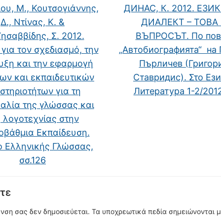
ου, Μ., Κουτσογιάννης,
ДИНАС, К. 2012. ЕЗИ
Δ., Ντίνας, Κ. &
ДИАЛЕКТ – ТОВА 
ησαββίδης, Σ. 2012.
ВЪПРОСЪТ. По пов
για τον σχεδιασμό, την
„Автобиографията“ на 
υξη και την εφαρμογή
Пърличев (Григор
ων και εκπαιδευτικών
Ставридис). Στο Ези
στηριοτήτων για τη
Литература 1-2/201
αλία της γλώσσας και
ς λογοτεχνίας στην
οβάθμια Εκπαίδευση.
ο Ελληνικής Γλώσσας,
σσ.126
τε
υνση σας δεν δημοσιεύεται.
Τα υποχρεωτικά πεδία σημειώνονται 