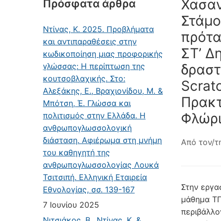
Χασανί
Πρόσφατα άρθρα
Στάμο
Ντίνας, Κ. 2025. Προβλήματα
πρότα
και αντιπαραθέσεις στην
ΣΤ’ Δ
κωδικοποίηση μιας προφορικής
γλώσσας: Η περίπτωση της
δραστ
κουτσοβλαχικής. Στο:
Scratc
Αλεξάκης, Ε., Βραχιονίδου, Μ. &
Πρακτ
Μπότση, Έ. Γλώσσα και
Φλώρι
πολιτισμός στην Ελλάδα. Η
ανθρωπογλωσσολογική
διάσταση. Αφιέρωμα στη μνήμη
Από τον/τ
του καθηγητή της
ανθρωπογλωσσολογίας Λουκά
Τσιτσιπή. Ελληνική Εταιρεία
Στην εργα
Εθνολογίας, σσ. 139-167
μάθημα ΤΠ
7 Ιουνίου 2025
περιβάλλο
Νιτσιάκος, Β., Ντίνας, Κ. &