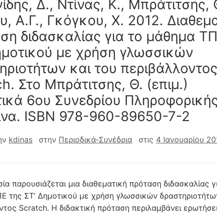
δης, Δ., Ντίνας, Κ., Μπράτιτσης, 
υ, Α.Γ., Γκόγκου, Χ. 2012. Διαθεμ
ση διδασκαλίας για το μάθημα ΤΠ
ημοτικού με χρήση γλωσσικών
ηριοτήτων και του περιβάλλοντο
h. Στο Μπράτιτσης, Θ. (επιμ.)
ικά 6ου Συνεδρίου Πληροφορικής
να. ISBN 978-960-89650-7-2
ην
kdinas
στην
Περιοδικά-Συνέδρια
στις
4 Ιανουαρίου 20
σία παρουσιάζεται μια διαθεματική πρόταση διδασκαλίας γ
Ε της ΣΤ’ Δημοτικού με χρήση γλωσσικών δραστηριοτήτων
ντος Scratch. Η διδακτική πρόταση περιλαμβάνει ερωτήσε