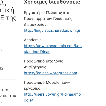
Θ.,
Xρήσιμες διευθύνσεις
ατική
Εργαστήριο Γλώσσας και
Ε της
Προγραμμάτων Γλωσσικής
Διδασκαλίας
http://linguistics.nured.uowm.gr
ς
Academia
https://uowm.academia.edu/Kon
.
stantinosDinas
Προσωπικό ιστολόγιο:
Αναζητήσεις
12
.
https://kdinas.wordpress.com
Προσωπικό Moodle: Συν-
εργασίες
ια το
http://users.uowm.gr/kdinas/mo
 και του
odle/
ις