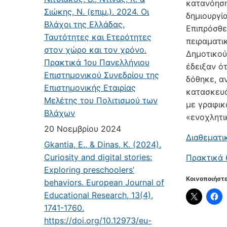
κατανόηση
Σιώκης, Ν. (επιμ.). 2024. Οι
δημιουργί
Βλάχοι της Ελλάδας.
Επιπρόσθε
Ταυτότητες και Ετερότητες
πειραματι
στον χώρο και τον χρόνο.
Δημοτικού
Πρακτικά 1ου Πανελλήνιου
έδειξαν ό
Επιστημονικού Συνεδρίου της
δόθηκε, α
Επιστημονικής Εταιρίας
κατασκευά
Μελέτης του Πολιτισμού των
με γραφικ
Βλάχων
«ενοχλητι
20 Νοεμβρίου 2024
Διαθεματι
Gkantia, E., & Dinas, K. (2024).
Curiosity and digital stories:
Πρακτικά 
Exploring preschoolers’
Κοινοποιήστε
behaviors. European Journal of
Educational Research, 13(4),
1741-1760.
https://doi.org/10.12973/eu-