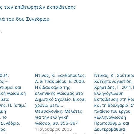
ις των επιθεωρητών εκπαίδευσης
κά του 6ου Συνεδρίου
:
2004.
Ντίνας, Κ., Ξανθόπουλος,
Ντίνας, Κ., Σούτσιου
ός –
Α. & Τσακιρίδου, Ε. 2006.
Χατζηπαναγιωτίδη, 
τισμοί και
Η διδασκαλία της
Χρηστίδης, Γ. 2011.
ική γλωσσική
ελληνικής γλώσσας στο
Ελληνόγλωσση
 Στο:
Δημοτικό Σχολείο. Είκοσι
Εκπαίδευση στη Ρο
ης, Π. (επιμ.)
χρόνια μετά…
και τη Βουλγαρία. Σ
ική
Θεσσαλονίκη: Mελέτες
πλαίσιο του έργου
 1ο
για την ελληνική
«Ελληνόγλωσση
 Συνέδριο.
γλώσσα, σσ. 356-367
Πρωτοβάθμια και
τρο
1 Ιανουαρίου 2006
Δευτεροβάθμια