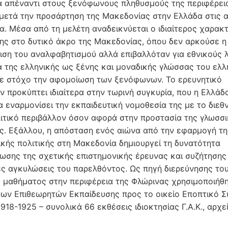
α απέναντι στους ξενόφωνους πληθυσμούς της περιφέρει
μετά την προσάρτηση της Μακεδονίας στην Ελλάδα στις 
α. Μέσα από τη μελέτη αναδεικνύεται ο ιδιαίτερος χαρακ
ης στο δυτικό άκρο της Μακεδονίας, όπου δεν αρκούσε η
ιση του αναλφαβητισμού αλλά επιβαλλόταν για εθνικούς 
α της ελληνικής ως ξένης και μοναδικής γλώσσας του ελλ
ε στόχο την αφομοίωση των ξενόφωνων. Το ερευνητικό
ν προκύπτει ιδιαίτερα στην τωρινή συγκυρία, που η Ελλάδ
α εναρμονίσει την εκπαιδευτική νομοθεσία της με το διεθ
ιτικό περιβάλλον όσον αφορά στην προστασία της γλωσσ
ς. Εξάλλου, η απόσταση ενός αιώνα από την εφαρμογή τη
ικής πολιτικής στη Μακεδονία δημιουργεί τη δυνατότητα
ωσης της σχετικής επιστημονικής έρευνας και συζήτησης 
ές αγκυλώσεις του παρελθόντος. Ως πηγή διερεύνησης το
 μαθήματος στην περιφέρεια της Φλώρινας χρησιμοποιήθη
των Επιθεωρητών Εκπαίδευσης προς το οικείο Εποπτικό Σ
918-1925 – συνολικά 66 εκθέσεις ιδιοκτησίας Γ.Α.Κ., αρχε