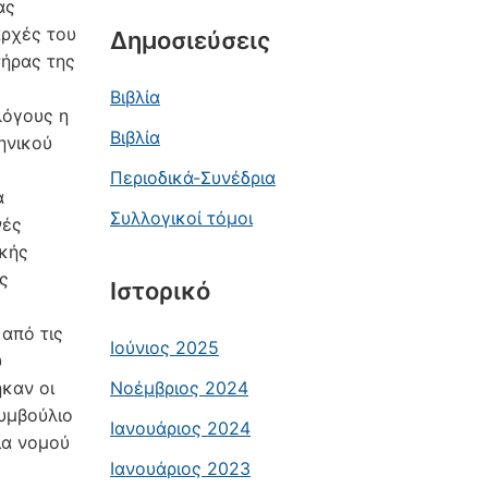
ας
αρχές του
Δημοσιεύσεις
τήρας της
Βιβλία
λόγους η
Βιβλία
ηνικού
Περιοδικά-Συνέδρια
α
Συλλογικοί τόμοι
νές
ικής
ς
Ιστορικό
από τις
Ιούνιος 2025
υ
καν οι
Νοέμβριος 2024
υμβούλιο
Ιανουάριος 2024
ία νομού
Ιανουάριος 2023