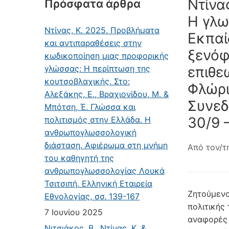
Ντίνας
Πρόσφατα άρθρα
Η γλω
Ντίνας, Κ. 2025. Προβλήματα
Εκπαί
και αντιπαραθέσεις στην
ξενόφ
κωδικοποίηση μιας προφορικής
γλώσσας: Η περίπτωση της
επιθε
κουτσοβλαχικής. Στο:
Φλώρι
Αλεξάκης, Ε., Βραχιονίδου, Μ. &
Συνεδ
Μπότση, Έ. Γλώσσα και
30/9 
πολιτισμός στην Ελλάδα. Η
ανθρωπογλωσσολογική
διάσταση. Αφιέρωμα στη μνήμη
Από τον/τ
του καθηγητή της
ανθρωπογλωσσολογίας Λουκά
Τσιτσιπή. Ελληνική Εταιρεία
Ζητούμενο
Εθνολογίας, σσ. 139-167
πολιτικής
7 Ιουνίου 2025
αναφορές 
Νιτσιάκος, Β., Ντίνας, Κ. &