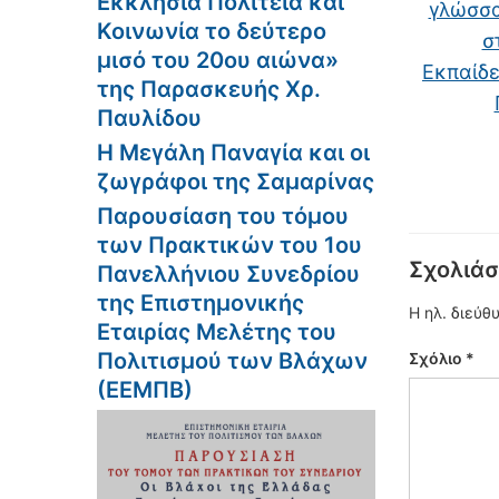
Εκκλησία Πολιτεία και
γλώσσα
Κοινωνία το δεύτερο
σ
μισό του 20ου αιώνα»
Εκπαίδε
της Παρασκευής Χρ.
Παυλίδου
Η Μεγάλη Παναγία και οι
ζωγράφοι της Σαμαρίνας
Παρουσίαση του τόμου
των Πρακτικών του 1ου
Σχολιάσ
Πανελλήνιου Συνεδρίου
της Επιστημονικής
Η ηλ. διεύθ
Εταιρίας Μελέτης του
Πολιτισμού των Βλάχων
Σχόλιο
*
(ΕΕΜΠΒ)