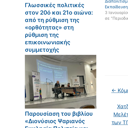
Διαπολιτισμ
Γλωσσικές πολιτικές
Εκπαίδευση
στον 20ό και 21ο αιώνα:
3 Ιανουαρί
σε "Περιοδι
από τη ρύθμιση της
«ορθότητας» στη
ρύθμιση της
επικοινωνιακής
συμμετοχής
←
Κόμη
Χατζ
Παρουσίαση του βιβλίου
Μελέτ
«Διονύσιος Ψαριανός
των ΤΠ