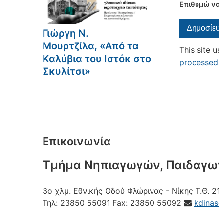
Επιθυμώ να
Γιώργη Ν.
Μουρτζίλα, «Από τα
This site 
Καλύβια του Ιστόκ στο
processed
Σκυλίτσι»
Επικοινωνία
Τμήμα Νηπιαγωγών, Παιδαγω
3ο χλμ. Εθνικής Οδού Φλώρινας - Νίκης
Τ.Θ. 2
Τηλ:
23850 55091
Fax:
23850 55092
kdina