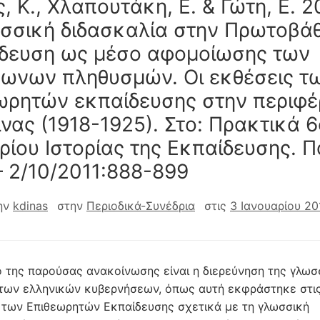
, Κ., Χλαπουτάκη, Ε. & Γώτη, Ε. 2
σσική διδασκαλία στην Πρωτοβά
δευση ως μέσο αφομοίωσης των
ωνων πληθυσμών. Οι εκθέσεις τ
ωρητών εκπαίδευσης στην περιφέ
νας (1918-1925). Στο: Πρακτικά 
ρίου Ιστορίας της Εκπαίδευσης. 
– 2/10/2011:888-899
ην
kdinas
στην
Περιοδικά-Συνέδρια
στις
3 Ιανουαρίου 20
 της παρούσας ανακοίνωσης είναι η διερεύνηση της γλωσ
 των ελληνικών κυβερνήσεων, όπως αυτή εκφράστηκε στι
των Επιθεωρητών Εκπαίδευσης σχετικά με τη γλωσσική