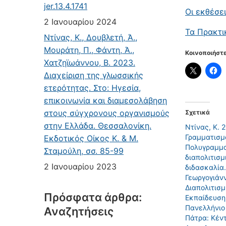
jer.13.4.1741
Οι εκθέσε
2 Ιανουαρίου 2024
Τα Πρακτι
Ντίνας, Κ., Δουβλετή, Ά.,
Μουράτη, Π., Φάντη, Ά.,
Κοινοποιήστε
Χατζηϊωάννου, Β. 2023.
Διαχείριση της γλωσσικής
ετερότητας. Στο: Ηγεσία,
επικοινωνία και διαμεσολάβηση
στους σύγχρονους οργανισμούς
Σχετικά
στην Ελλάδα. Θεσσαλονίκη.
Ντίνας, Κ. 
Γραμματισμ
Εκδοτικός Οίκος Κ. & Μ.
Πολυγραμμα
Σταμούλη, σσ. 85-99
διαπολιτισμ
2 Ιανουαρίου 2023
διδασκαλία.
Γεωργογιάνν
Διαπολιτισμ
Πρόσφατα άρθρα:
Εκπαίδευση.
Πανελλήνιο
Αναζητήσεις
Πάτρα: Κέν