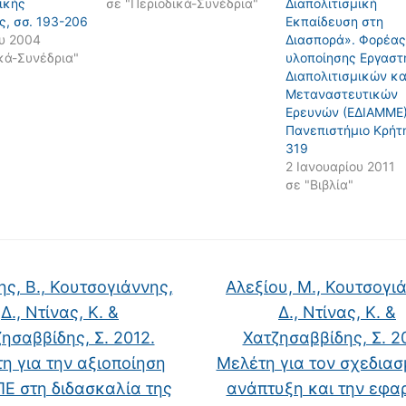
ικής
σε "Περιοδικά-Συνέδρια"
Διαπολιτισμική
ς, σσ. 193-206
Εκπαίδευση στη
ου 2004
Διασπορά». Φορέας
κά-Συνέδρια"
υλοποίησης Εργαστ
Διαπολιτισμικών κα
Μεταναστευτικών
Ερευνών (ΕΔΙΑΜΜΕ)
Πανεπιστήμιο Κρήτη
319
2 Ιανουαρίου 2011
σε "Βιβλία"
ς, Β., Κουτσογιάννης,
Αλεξίου, Μ., Κουτσογι
Δ., Ντίνας, Κ. &
Δ., Ντίνας, Κ. &
ησαββίδης, Σ. 2012.
Χατζησαββίδης, Σ. 2
η για την αξιοποίηση
Μελέτη για τον σχεδιασ
Ε στη διδασκαλία της
ανάπτυξη και την εφα