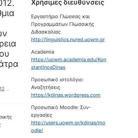
012.
Xρήσιμες διευθύνσεις
θμια
Εργαστήριο Γλώσσας και
Προγραμμάτων Γλωσσικής
ων
Διδασκαλίας
http://linguistics.nured.uowm.gr
ρεια
6ου
Academia
https://uowm.academia.edu/Kon
Πάτρα
stantinosDinas
Προσωπικό ιστολόγιο:
Αναζητήσεις
12
.
https://kdinas.wordpress.com
Προσωπικό Moodle: Συν-
εργασίες
σικής
http://users.uowm.gr/kdinas/mo
ς
odle/