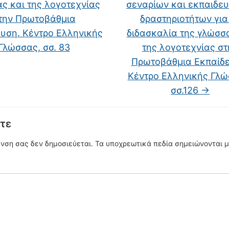
ς και της λογοτεχνίας
σεναρίων και εκπαιδε
την Πρωτοβάθμια
δραστηριοτήτων για
υση. Κέντρο Ελληνικής
διδασκαλία της γλώσσ
Γλώσσας, σσ. 83
της λογοτεχνίας στ
Πρωτοβάθμια Εκπαίδε
Κέντρο Ελληνικής Γλώ
σσ.126
→
τε
υνση σας δεν δημοσιεύεται.
Τα υποχρεωτικά πεδία σημειώνονται 