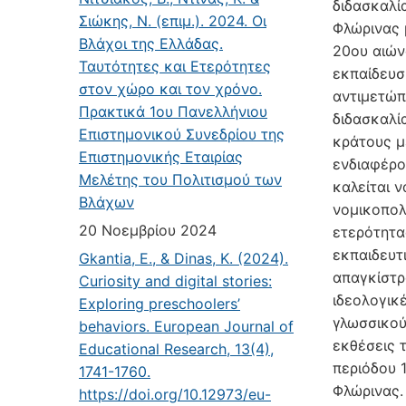
διδασκαλί
Σιώκης, Ν. (επιμ.). 2024. Οι
Φλώρινας 
Βλάχοι της Ελλάδας.
20ου αιών
Ταυτότητες και Ετερότητες
εκπαίδευσ
στον χώρο και τον χρόνο.
αντιμετώπ
Πρακτικά 1ου Πανελλήνιου
διδασκαλί
Επιστημονικού Συνεδρίου της
κράτους μ
Επιστημονικής Εταιρίας
ενδιαφέρο
Μελέτης του Πολιτισμού των
καλείται ν
Βλάχων
νομικοπολ
20 Νοεμβρίου 2024
ετερότητα
εκπαιδευτ
Gkantia, E., & Dinas, K. (2024).
απαγκίστρ
Curiosity and digital stories:
ιδεολογικ
Exploring preschoolers’
γλωσσικού
behaviors. European Journal of
εκθέσεις 
Educational Research, 13(4),
περιόδου 1
1741-1760.
Φλώρινας.
https://doi.org/10.12973/eu-