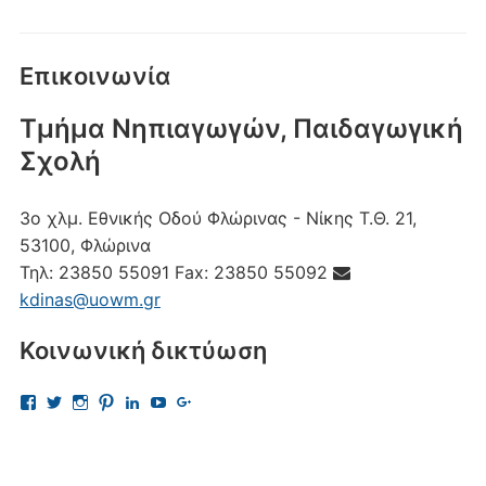
Επικοινωνία
Τμήμα Νηπιαγωγών, Παιδαγωγική
Σχολή
3ο χλμ. Εθνικής Οδού Φλώρινας - Νίκης
Τ.Θ. 21,
53100, Φλώρινα
Τηλ:
23850 55091
Fax:
23850 55092
kdinas@uowm.gr
Κοινωνική δικτύωση
Προβολή
Προβολή
Προβολή
Προβολή
Προβολή
Προβολή
Προβολή
του
του
του
του
του
του
του
προφίλ
προφίλ
προφίλ
προφίλ
προφίλ
προφίλ
προφίλ
kostas.dinas.5
kdinas
kostas.dinas
kostasdinas5
kostas-
UChAdaJsJLQpgewcpHcQITuQ
112693691456297865081
στο
στο
στο
στο
dinas-
στο
στο