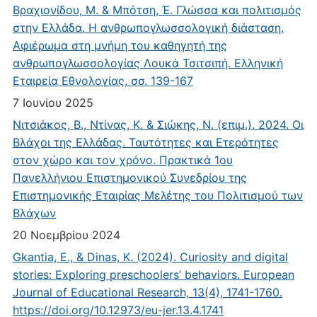
Βραχιονίδου, Μ. & Μπότση, Έ. Γλώσσα και πολιτισμός
στην Ελλάδα. Η ανθρωπογλωσσολογική διάσταση.
Αφιέρωμα στη μνήμη του καθηγητή της
ανθρωπογλωσσολογίας Λουκά Τσιτσιπή. Ελληνική
Εταιρεία Εθνολογίας, σσ. 139-167
7 Ιουνίου 2025
Νιτσιάκος, Β., Ντίνας, Κ. & Σιώκης, Ν. (επιμ.). 2024. Οι
Βλάχοι της Ελλάδας. Ταυτότητες και Ετερότητες
στον χώρο και τον χρόνο. Πρακτικά 1ου
Πανελλήνιου Επιστημονικού Συνεδρίου της
Επιστημονικής Εταιρίας Μελέτης του Πολιτισμού των
Βλάχων
20 Νοεμβρίου 2024
Gkantia, E., & Dinas, K. (2024). Curiosity and digital
stories: Exploring preschoolers’ behaviors. European
Journal of Educational Research, 13(4), 1741-1760.
https://doi.org/10.12973/eu-jer.13.4.1741