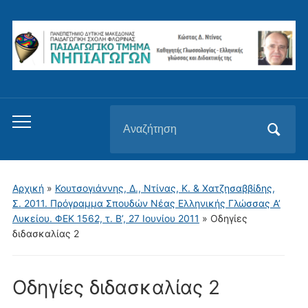
Αναζήτηση
Εναλλαγή
για:
του
μενού
για
Αρχική
»
Κουτσογιάννης, Δ., Ντίνας, Κ. & Χατζησαββίδης,
κινητά
Σ. 2011. Πρόγραμμα Σπουδών Νέας Ελληνικής Γλώσσας Α’
Λυκείου. ΦΕΚ 1562, τ. Β’, 27 Ιουνίου 2011
»
Οδηγίες
διδασκαλίας 2
Οδηγίες διδασκαλίας 2