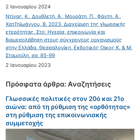
2 Ιανουαρίου 2024
Ντίνας, Κ., Δουβλετή, Ά., Μουράτη, Π., Φάντη, Ά.,
Χατζηϊωάννου, Β. 2023. Διαχείριση της γλωσσικής
ετερότητας. Στο: Ηγεσία, επικοινωνία και
διαμεσολάβηση στους σύγχρονους οργανισμούς
στην Ελλάδα. Θεσσαλονίκη. Εκδοτικός Οίκος Κ. & Μ.
Σταμούλη, σσ. 85-99
2 Ιανουαρίου 2023
Πρόσφατα άρθρα: Αναζητήσεις
Γλωσσικές πολιτικές στον 20ό και 21ο
αιώνα: από τη ρύθμιση της «ορθότητας»
στη ρύθμιση της επικοινωνιακής
συμμετοχής