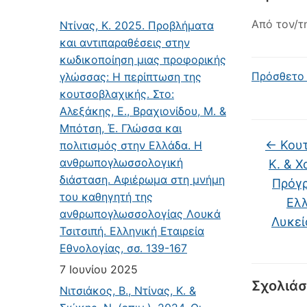
Από τον/τ
Ντίνας, Κ. 2025. Προβλήματα
και αντιπαραθέσεις στην
κωδικοποίηση μιας προφορικής
Πρόσθετο 
γλώσσας: Η περίπτωση της
κουτσοβλαχικής. Στο:
Αλεξάκης, Ε., Βραχιονίδου, Μ. &
Μπότση, Έ. Γλώσσα και
←
Κουτ
πολιτισμός στην Ελλάδα. Η
ανθρωπογλωσσολογική
Κ. & Χ
διάσταση. Αφιέρωμα στη μνήμη
Πρόγ
του καθηγητή της
Ελλ
ανθρωπογλωσσολογίας Λουκά
Λυκείο
Τσιτσιπή. Ελληνική Εταιρεία
Εθνολογίας, σσ. 139-167
7 Ιουνίου 2025
Σχολιάσ
Νιτσιάκος, Β., Ντίνας, Κ. &