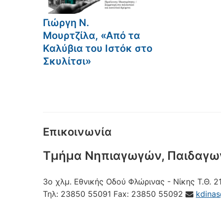
Γιώργη Ν.
Μουρτζίλα, «Από τα
Καλύβια του Ιστόκ στο
Σκυλίτσι»
Επικοινωνία
Τμήμα Νηπιαγωγών, Παιδαγω
3ο χλμ. Εθνικής Οδού Φλώρινας - Νίκης
Τ.Θ. 2
Τηλ:
23850 55091
Fax:
23850 55092
kdina