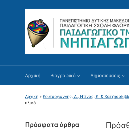
Αρχική
Βιογραφικό
Δημοσιεύσεις
Αρχική
»
Κουτσογιάννης, Δ., Ντίνας, Κ. & Χατζησαββί
υλικό
Πρόσθ
Πρόσφατα άρθρα