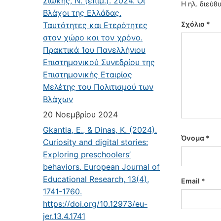
Σιώκης, Ν. (επιμ.). 2024. Οι
Η ηλ. διεύθ
Βλάχοι της Ελλάδας.
Σχόλιο
*
Ταυτότητες και Ετερότητες
στον χώρο και τον χρόνο.
Πρακτικά 1ου Πανελλήνιου
Επιστημονικού Συνεδρίου της
Επιστημονικής Εταιρίας
Μελέτης του Πολιτισμού των
Βλάχων
20 Νοεμβρίου 2024
Gkantia, E., & Dinas, K. (2024).
Όνομα
*
Curiosity and digital stories:
Exploring preschoolers’
behaviors. European Journal of
Educational Research, 13(4),
Email
*
1741-1760.
https://doi.org/10.12973/eu-
jer.13.4.1741