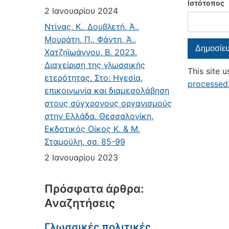
Ιστότοπος
2 Ιανουαρίου 2024
Ντίνας, Κ., Δουβλετή, Ά.,
Μουράτη, Π., Φάντη, Ά.,
Χατζηϊωάννου, Β. 2023.
Διαχείριση της γλωσσικής
This site 
ετερότητας. Στο: Ηγεσία,
processed
επικοινωνία και διαμεσολάβηση
στους σύγχρονους οργανισμούς
στην Ελλάδα. Θεσσαλονίκη.
Εκδοτικός Οίκος Κ. & Μ.
Σταμούλη, σσ. 85-99
2 Ιανουαρίου 2023
Πρόσφατα άρθρα:
Αναζητήσεις
Γλωσσικές πολιτικές