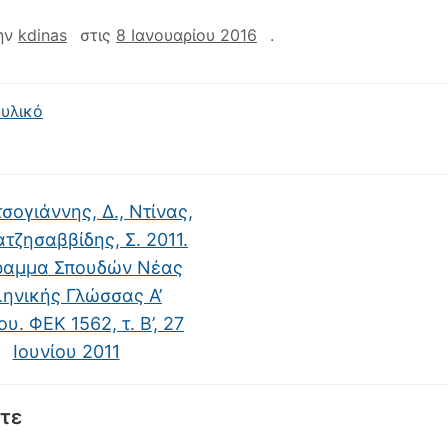
ην
kdinas
στις
8 Ιανουαρίου 2016
.
υλικό
σογιάννης, Δ., Ντίνας,
ατζησαββίδης, Σ. 2011.
ραμμα Σπουδών Νέας
ηνικής Γλώσσας Α’
υ. ΦΕΚ 1562, τ. Β’, 27
Ιουνίου 2011
τε