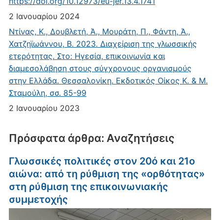
https://doi.org/10.12973/eu-jer.13.4.1741
2 Ιανουαρίου 2024
Ντίνας, Κ., Δουβλετή, Ά., Μουράτη, Π., Φάντη, Ά.,
Χατζηϊωάννου, Β. 2023. Διαχείριση της γλωσσικής
ετερότητας. Στο: Ηγεσία, επικοινωνία και
διαμεσολάβηση στους σύγχρονους οργανισμούς
στην Ελλάδα. Θεσσαλονίκη. Εκδοτικός Οίκος Κ. & Μ.
Σταμούλη, σσ. 85-99
2 Ιανουαρίου 2023
Πρόσφατα άρθρα: Αναζητήσεις
Γλωσσικές πολιτικές στον 20ό και 21ο
αιώνα: από τη ρύθμιση της «ορθότητας»
στη ρύθμιση της επικοινωνιακής
συμμετοχής