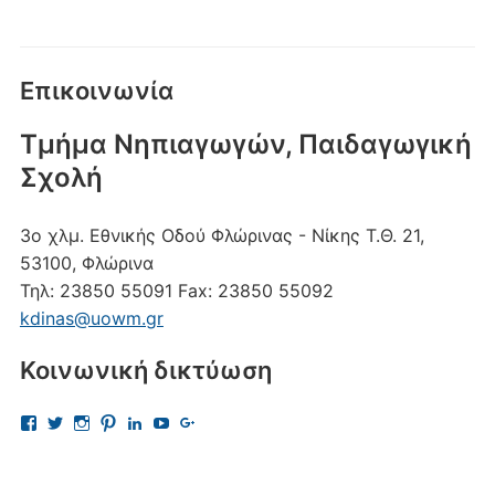
Επικοινωνία
Τμήμα Νηπιαγωγών, Παιδαγωγική
Σχολή
3ο χλμ. Εθνικής Οδού Φλώρινας - Νίκης
Τ.Θ. 21,
53100, Φλώρινα
Τηλ:
23850 55091
Fax:
23850 55092
kdinas@uowm.gr
Κοινωνική δικτύωση
Προβολή
Προβολή
Προβολή
Προβολή
Προβολή
Προβολή
Προβολή
του
του
του
του
του
του
του
προφίλ
προφίλ
προφίλ
προφίλ
προφίλ
προφίλ
προφίλ
kostas.dinas.5
kdinas
kostas.dinas
kostasdinas5
kostas-
UChAdaJsJLQpgewcpHcQITuQ
112693691456297865081
στο
στο
στο
στο
dinas-
στο
στο