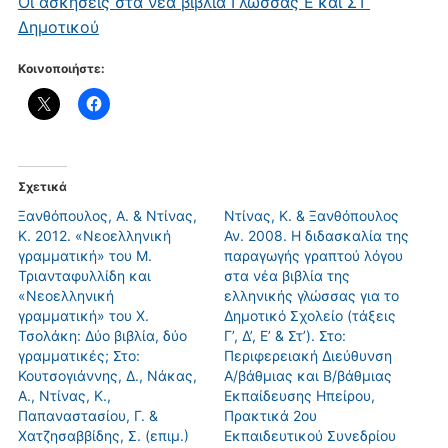
Οι ασκήσεις στα νέα βιβλία Γλώσσας Ε΄και ΣΤ’
Δημοτικού
Κοινοποιήστε:
Σχετικά
Ξανθόπουλος, Α. & Ντίνας,
Ντίνας, Κ. & Ξανθόπουλος
Κ. 2012. «Νεοελληνική
Αν. 2008. Η διδασκαλία της
γραμματική» του Μ.
παραγωγής γραπτού λόγου
Τριανταφυλλίδη και
στα νέα βιβλία της
«Νεοελληνική
ελληνικής γλώσσας για το
γραμματική» του Χ.
Δημοτικό Σχολείο (τάξεις
Τσολάκη: Δύο βιβλία, δύο
Γ’, Δ’, Ε’ & Στ’). Στο:
γραμματικές; Στο:
Περιφερειακή Διεύθυνση
Κουτσογιάννης, Δ., Νάκας,
Α/βάθμιας και Β/βάθμιας
Α., Ντίνας, Κ.,
Εκπαίδευσης Ηπείρου,
Παπαναστασίου, Γ. &
Πρακτικά 2ου
Χατζησαββίδης, Σ. (επιμ.)
Εκπαιδευτικού Συνεδρίου