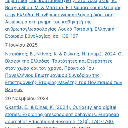
περίπτωση της κουτσοβλαχικής. Στο: Αλεξάκης, Ε.,
Βραχιονίδου, Μ. & Μπότση, Έ. Γλώσσα και πολιτισμός
στην Ελλάδα. Η ανθρωπογλωσσολογική διάσταση.
Αφιέρωμα στη μνήμη του καθηγητή της
ανθρωπογλωσσολογίας Λουκά Τσιτσιπή. Ελληνική
Εταιρεία Εθνολογίας, σσ. 139-167
7 Ιουνίου 2025
Νιτσιάκος, Β., Ντίνας, Κ. & Σιώκης, Ν. (επιμ.). 2024. Οι
Βλάχοι της Ελλάδας. Ταυτότητες και Ετερότητες
στον χώρο και τον χρόνο. Πρακτικά 1ου
Πανελλήνιου Επιστημονικού Συνεδρίου της
Επιστημονικής Εταιρίας Μελέτης του Πολιτισμού των
Βλάχων
20 Νοεμβρίου 2024
Gkantia, E., & Dinas, K. (2024). Curiosity and digital
stories: Exploring preschoolers’ behaviors. European
Journal of Educational Research, 13(4), 1741-1760.