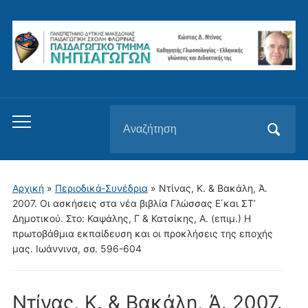
Αναζήτηση
Εναλλαγή
για:
του
μενού
για
Αρχική
»
Περιοδικά-Συνέδρια
»
Ντίνας, Κ. & Βακάλη, Ά.
κινητά
2007. Οι ασκήσεις στα νέα βιβλία Γλώσσας Ε΄και ΣΤ’
Δημοτικού. Στο: Καψάλης, Γ & Κατσίκης, Α. (επιμ.) Η
πρωτοβάθμια εκπαίδευση και οι προκλήσεις της εποχής
μας. Ιωάννινα, σσ. 596-604
Ντίνας, Κ. & Βακάλη, Ά. 2007.