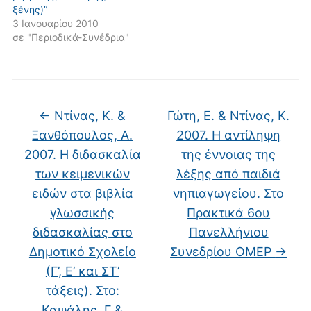
ξένης)”
3 Ιανουαρίου 2010
σε "Περιοδικά-Συνέδρια"
←
Ντίνας, Κ. &
Γώτη, Ε. & Ντίνας, Κ.
Ξανθόπουλος, Α.
2007. Η αντίληψη
2007. Η διδασκαλία
της έννοιας της
των κειμενικών
λέξης από παιδιά
ειδών στα βιβλία
νηπιαγωγείου. Στο
γλωσσικής
Πρακτικά 6ου
διδασκαλίας στο
Πανελλήνιου
Δημοτικό Σχολείο
Συνεδρίου ΟΜΕΡ
→
(Γ’, Ε’ και ΣΤ’
τάξεις). Στο:
Καψάλης, Γ &