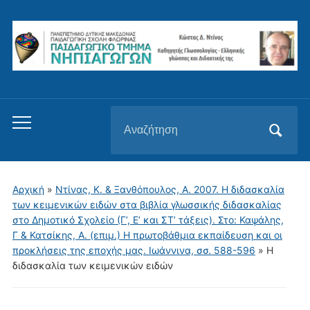
Αναζήτηση
Εναλλαγή
για:
του
μενού
για
Αρχική
»
Ντίνας, Κ. & Ξανθόπουλος, Α. 2007. Η διδασκαλία
κινητά
των κειμενικών ειδών στα βιβλία γλωσσικής διδασκαλίας
στο Δημοτικό Σχολείο (Γ’, Ε’ και ΣΤ’ τάξεις). Στο: Καψάλης,
Γ & Κατσίκης, Α. (επιμ.) Η πρωτοβάθμια εκπαίδευση και οι
προκλήσεις της εποχής μας. Ιωάννινα, σσ. 588-596
»
Η
διδασκαλία των κειμενικών ειδών