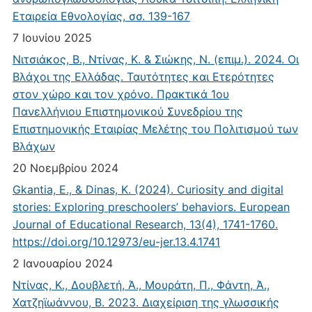
Εταιρεία Εθνολογίας, σσ. 139-167
7 Ιουνίου 2025
Νιτσιάκος, Β., Ντίνας, Κ. & Σιώκης, Ν. (επιμ.). 2024. Οι
Βλάχοι της Ελλάδας. Ταυτότητες και Ετερότητες
στον χώρο και τον χρόνο. Πρακτικά 1ου
Πανελλήνιου Επιστημονικού Συνεδρίου της
Επιστημονικής Εταιρίας Μελέτης του Πολιτισμού των
Βλάχων
20 Νοεμβρίου 2024
Gkantia, E., & Dinas, K. (2024). Curiosity and digital
stories: Exploring preschoolers’ behaviors. European
Journal of Educational Research, 13(4), 1741-1760.
https://doi.org/10.12973/eu-jer.13.4.1741
2 Ιανουαρίου 2024
Ντίνας, Κ., Δουβλετή, Ά., Μουράτη, Π., Φάντη, Ά.,
Χατζηϊωάννου, Β. 2023. Διαχείριση της γλωσσικής