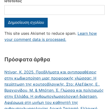
Ιστότοπος
This site uses Akismet to reduce spam.
Learn how
your comment data is processed.
Πρόσφατα άρθρα
Ντίνας, Κ. 2025. Προβλήματα και αντιπαραθέσεις
στην κωδικοποίηση μιας προφορικής γλώσσας: Η
περίπτωση της κουτσοβλαχικής. Στο: Αλεξάκης, Ε.,
Βραχιονίδου, Μ. & Μπότση, Έ. Γλώσσα και πολιτισμός
στην Ελλάδα. Η ανθρωπογλωσσολογική διάσταση.
Αφιέρωμα στη μνήμη του καθηγητή της
ανθρωπογλωσσολογίας Λουκά Τσιτσιπή. Ελληνική