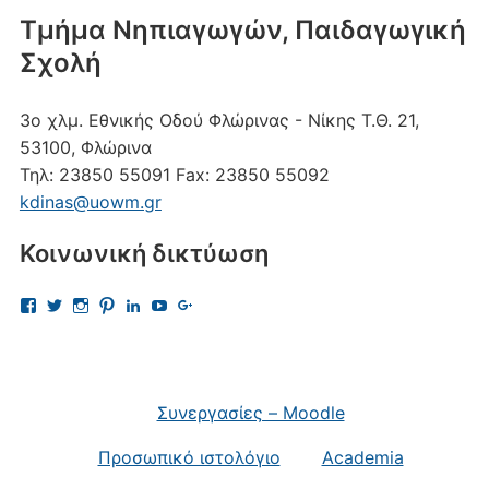
Τμήμα Νηπιαγωγών, Παιδαγωγική
Σχολή
3ο χλμ. Εθνικής Οδού Φλώρινας - Νίκης
Τ.Θ. 21,
53100, Φλώρινα
Τηλ:
23850 55091
Fax:
23850 55092
kdinas@uowm.gr
Κοινωνική δικτύωση
Προβολή
Προβολή
Προβολή
Προβολή
Προβολή
Προβολή
Προβολή
του
του
του
του
του
του
του
προφίλ
προφίλ
προφίλ
προφίλ
προφίλ
προφίλ
προφίλ
kostas.dinas.5
kdinas
kostas.dinas
kostasdinas5
kostas-
UChAdaJsJLQpgewcpHcQITuQ
112693691456297865081
στο
στο
στο
στο
dinas-
στο
στο
Facebook
Twitter
Instagram
Pinterest
9701709?
YouTube
Google+
trk=nav_responsive_tab_profile
Συνεργασίες – Moodle
στο
LinkedIn
Προσωπικό ιστολόγιο
Academia