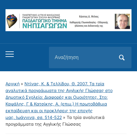
Αναζήτηση
Εναλλαγή
για:
του
μενού
για
Αρχική
»
Ντίνας, Κ. & Τελλίδου, Θ. 2007. Τα τρία
κινητά
αναλυτικά προγράμματα της Αγγλικής Γλώσσας στο
Δημοτικό Σχολείο: Διαφορές και Ομοιότητες. Στο:
Καψάλης, Γ & Κατσίκης, Α. (επιμ.) Η πρωτοβάθμια
εκπαίδευση και οι προκλήσεις της εποχής
μας. Ιωάννινα, σσ. 514-522
»
Τα τρία αναλυτικά
προγράμματα της Αγγλικής Γλώσσας