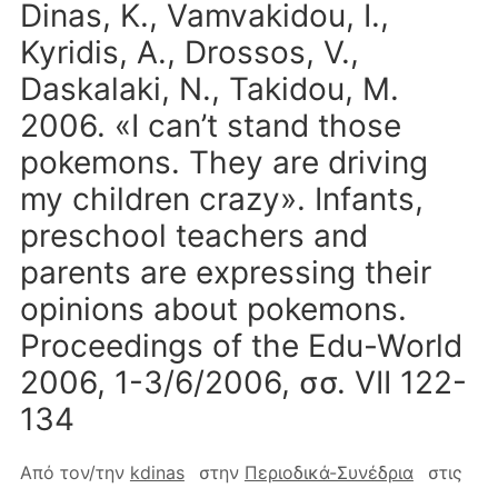
Dinas, K., Vamvakidou, I.,
Kyridis, A., Drossos, V.,
Daskalaki, N., Takidou, M.
2006. «I can’t stand those
pokemons. They are driving
my children crazy». Infants,
preschool teachers and
parents are expressing their
opinions about pokemons.
Proceedings of the Edu-World
2006, 1-3/6/2006, σσ. VII 122-
134
Από τον/την
kdinas
στην
Περιοδικά-Συνέδρια
στις