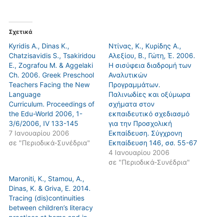
Σχετικά
Kyridis A., Dinas K.,
Ντίνας, Κ., Κυρίδης Α.,
Chatzisavidis S., Tsakiridou
Αλεξίου, Β., Γώτη, Έ. 2006.
E., Zografou M. & Aggelaki
Η σισύφεια διαδρομή των
Ch. 2006. Greek Preschool
Αναλυτικών
Teachers Facing the New
Προγραμμάτων.
Language
Παλινωδίες και οξύμωρα
Curriculum. Proceedings of
σχήματα στον
the Edu-World 2006, 1-
εκπαιδευτικό σχεδιασμό
3/6/2006, IV 133-145
για την Προσχολική
7 Ιανουαρίου 2006
Εκπαίδευση. Σύγχρονη
σε "Περιοδικά-Συνέδρια"
Eκπαίδευση 146, σσ. 55-67
4 Ιανουαρίου 2006
σε "Περιοδικά-Συνέδρια"
Maroniti, K., Stamou, A.,
Dinas, K. & Griva, E. 2014.
Tracing (dis)continuities
between children’s literacy