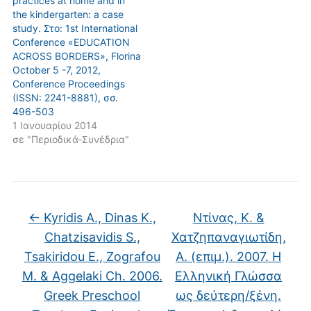
practices at home and in
the kindergarten: a case
study. Στο: 1st International
Conference «EDUCATION
ACROSS BORDERS», Florina
October 5 -7, 2012,
Conference Proceedings
(ISSN: 2241-8881), σσ.
496-503
1 Ιανουαρίου 2014
σε "Περιοδικά-Συνέδρια"
←
Kyridis A., Dinas K.,
Ντίνας, Κ. &
Chatzisavidis S.,
Χατζηπαναγιωτίδη,
Tsakiridou E., Zografou
Α. (επιμ.). 2007. Η
M. & Aggelaki Ch. 2006.
Ελληνική Γλώσσα
Greek Preschool
ως δεύτερη/ξένη.