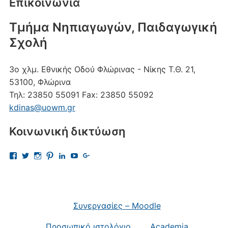
Επικοινωνία
Τμήμα Νηπιαγωγών, Παιδαγωγική
Σχολή
3ο χλμ. Εθνικής Οδού Φλώρινας - Νίκης
Τ.Θ. 21,
53100, Φλώρινα
Τηλ:
23850 55091
Fax:
23850 55092
kdinas@uowm.gr
Κοινωνική δικτύωση
Προβολή
Προβολή
Προβολή
Προβολή
Προβολή
Προβολή
Προβολή
του
του
του
του
του
του
του
προφίλ
προφίλ
προφίλ
προφίλ
προφίλ
προφίλ
προφίλ
kostas.dinas.5
kdinas
kostas.dinas
kostasdinas5
kostas-
UChAdaJsJLQpgewcpHcQITuQ
112693691456297865081
στο
στο
στο
στο
dinas-
στο
στο
Facebook
Twitter
Instagram
Pinterest
9701709?
YouTube
Google+
trk=nav_responsive_tab_profile
Συνεργασίες – Moodle
στο
LinkedIn
Προσωπικό ιστολόγιο
Academia