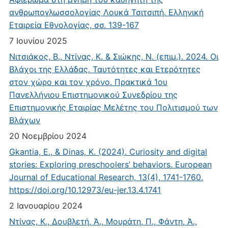
ανθρωπογλωσσολογίας Λουκά Τσιτσιπή. Ελληνική
Εταιρεία Εθνολογίας, σσ. 139-167
7 Ιουνίου 2025
Νιτσιάκος, Β., Ντίνας, Κ. & Σιώκης, Ν. (επιμ.). 2024. Οι
Βλάχοι της Ελλάδας. Ταυτότητες και Ετερότητες
στον χώρο και τον χρόνο. Πρακτικά 1ου
Πανελλήνιου Επιστημονικού Συνεδρίου της
Επιστημονικής Εταιρίας Μελέτης του Πολιτισμού των
Βλάχων
20 Νοεμβρίου 2024
Gkantia, E., & Dinas, K. (2024). Curiosity and digital
stories: Exploring preschoolers’ behaviors. European
Journal of Educational Research, 13(4), 1741-1760.
https://doi.org/10.12973/eu-jer.13.4.1741
2 Ιανουαρίου 2024
Ντίνας, Κ., Δουβλετή, Ά., Μουράτη, Π., Φάντη, Ά.,