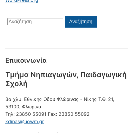
WordPress.org
Αναζήτηση
Αναζήτηση
για:
Επικοινωνία
Τμήμα Νηπιαγωγών, Παιδαγωγική
Σχολή
3ο χλμ. Εθνικής Οδού Φλώρινας - Νίκης
Τ.Θ. 21,
53100, Φλώρινα
Τηλ:
23850 55091
Fax:
23850 55092
kdinas@uowm.gr