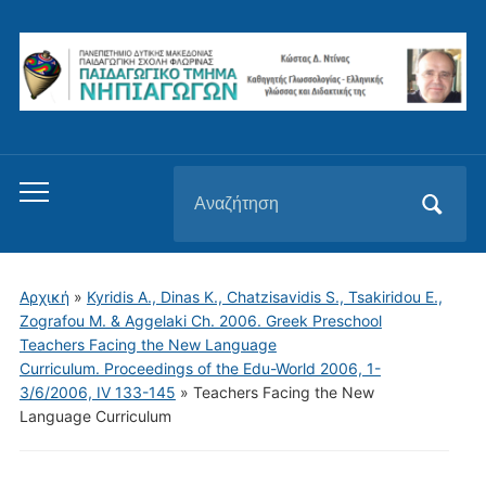
Αναζήτηση
Εναλλαγή
για:
του
μενού
για
Αρχική
»
Kyridis A., Dinas K., Chatzisavidis S., Tsakiridou E.,
κινητά
Zografou M. & Aggelaki Ch. 2006. Greek Preschool
Teachers Facing the New Language
Curriculum. Proceedings of the Edu-World 2006, 1-
3/6/2006, IV 133-145
»
Teachers Facing the New
Language Curriculum