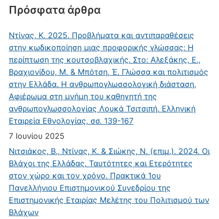
Πρόσφατα άρθρα
Ντίνας, Κ. 2025. Προβλήματα και αντιπαραθέσεις
στην κωδικοποίηση μιας προφορικής γλώσσας: Η
περίπτωση της κουτσοβλαχικής. Στο: Αλεξάκης, Ε.,
Βραχιονίδου, Μ. & Μπότση, Έ. Γλώσσα και πολιτισμός
στην Ελλάδα. Η ανθρωπογλωσσολογική διάσταση.
Αφιέρωμα στη μνήμη του καθηγητή της
ανθρωπογλωσσολογίας Λουκά Τσιτσιπή. Ελληνική
Εταιρεία Εθνολογίας, σσ. 139-167
7 Ιουνίου 2025
Νιτσιάκος, Β., Ντίνας, Κ. & Σιώκης, Ν. (επιμ.). 2024. Οι
Βλάχοι της Ελλάδας. Ταυτότητες και Ετερότητες
στον χώρο και τον χρόνο. Πρακτικά 1ου
Πανελλήνιου Επιστημονικού Συνεδρίου της
Επιστημονικής Εταιρίας Μελέτης του Πολιτισμού των
Βλάχων