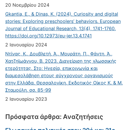
20 Νοεμβρίου 2024
Gkantia, E., & Dinas, K. (2024). Curiosity and digital
stories: Exploring preschoolers’ behaviors. European
Journal of Educational Research, 13(4), 1741-1760.
https://doi.org/10.12973/eu-jer.13.4.1741
2 Ιανουαρίου 2024
Ντίνας, Κ., Δουβλετή, Ά., Μουράτη, Π., Φάντη, Ά.,
Χατζηϊωάννου, Β. 2023. Διαχείριση της γλωσσικής
ετερότητας. Στο: Ηγεσία, επικοινωνία και
διαμεσολάβηση στους σύγχρονους οργανισμούς
στην Ελλάδα. Θεσσαλονίκη. Εκδοτικός Οίκος Κ. & Μ.
Σταμούλη, σσ. 85-99
2 Ιανουαρίου 2023
Πρόσφατα άρθρα: Αναζητήσεις