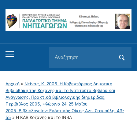
Αναζήτηση
Εναλλαγή
για:
του
μενού
για
Αρχική
»
Ντίνας, Κ. 2006. Η Κοβεντάρειος Δημοτική
κινητά
Βιβλιοθήκη της Κοζάνης και το Ινστιτούτο Βιβλίου και
Ανάγνωσης. Πρακτικά βιβλιολογικής διημερίδας,
Περίβιβλος 2005, Φλώρινα 24-25 Μαΐου
2005. Βιβλιολογείον: Εκδοτικός Οίκος Αντ. Σταμούλη: 43-
55
»
Η ΚΔΒ Κοζάνης και το ΙΝΒΑ