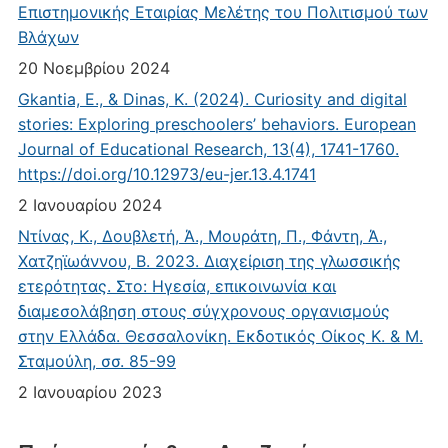
Επιστημονικής Εταιρίας Μελέτης του Πολιτισμού των
Βλάχων
20 Νοεμβρίου 2024
Gkantia, E., & Dinas, K. (2024). Curiosity and digital
stories: Exploring preschoolers’ behaviors. European
Journal of Educational Research, 13(4), 1741-1760.
https://doi.org/10.12973/eu-jer.13.4.1741
2 Ιανουαρίου 2024
Ντίνας, Κ., Δουβλετή, Ά., Μουράτη, Π., Φάντη, Ά.,
Χατζηϊωάννου, Β. 2023. Διαχείριση της γλωσσικής
ετερότητας. Στο: Ηγεσία, επικοινωνία και
διαμεσολάβηση στους σύγχρονους οργανισμούς
στην Ελλάδα. Θεσσαλονίκη. Εκδοτικός Οίκος Κ. & Μ.
Σταμούλη, σσ. 85-99
2 Ιανουαρίου 2023