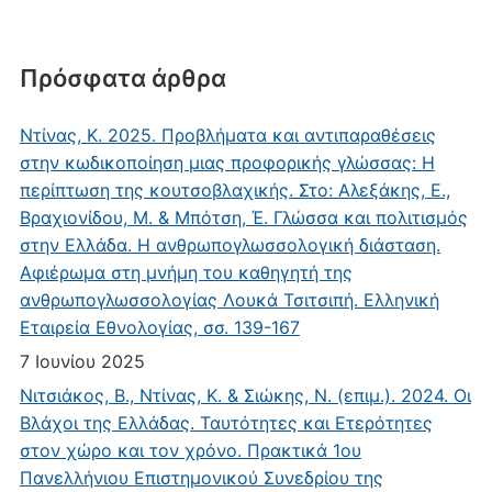
Πρόσφατα άρθρα
Ντίνας, Κ. 2025. Προβλήματα και αντιπαραθέσεις
στην κωδικοποίηση μιας προφορικής γλώσσας: Η
περίπτωση της κουτσοβλαχικής. Στο: Αλεξάκης, Ε.,
Βραχιονίδου, Μ. & Μπότση, Έ. Γλώσσα και πολιτισμός
στην Ελλάδα. Η ανθρωπογλωσσολογική διάσταση.
Αφιέρωμα στη μνήμη του καθηγητή της
ανθρωπογλωσσολογίας Λουκά Τσιτσιπή. Ελληνική
Εταιρεία Εθνολογίας, σσ. 139-167
7 Ιουνίου 2025
Νιτσιάκος, Β., Ντίνας, Κ. & Σιώκης, Ν. (επιμ.). 2024. Οι
Βλάχοι της Ελλάδας. Ταυτότητες και Ετερότητες
στον χώρο και τον χρόνο. Πρακτικά 1ου
Πανελλήνιου Επιστημονικού Συνεδρίου της