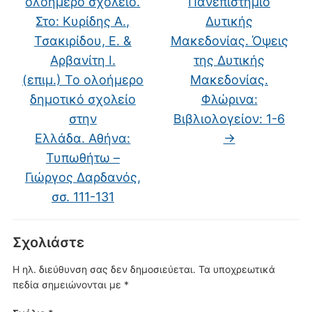
ολοήμερο σχολείο.
Πανεπιστήμιο
Στο: Κυρίδης Α.,
Δυτικής
Τσακιρίδου, Ε. &
Μακεδονίας. Όψεις
Αρβανίτη Ι.
της Δυτικής
(επιμ.) Το ολοήμερο
Μακεδονίας.
δημοτικό σχολείο
Φλώρινα:
στην
Βιβλιολογείον: 1-6
Ελλάδα. Αθήνα:
→
Τυπωθήτω –
Γιώργος Δαρδανός,
σσ. 111-131
Σχολιάστε
Η ηλ. διεύθυνση σας δεν δημοσιεύεται.
Τα υποχρεωτικά
πεδία σημειώνονται με
*