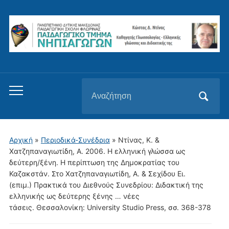
Αναζήτηση
Εναλλαγή
για:
του
μενού
για
Αρχική
»
Περιοδικά-Συνέδρια
»
Ντίνας, Κ. &
κινητά
Χατζηπαναγιωτίδη, Α. 2006. Η ελληνική γλώσσα ως
δεύτερη/ξένη. Η περίπτωση της Δημοκρατίας του
Καζακστάν. Στο Χατζηπαναγιωτίδη, Α. & Σεχίδου Ει.
(επιμ.) Πρακτικά του Διεθνούς Συνεδρίου: Διδακτική της
ελληνικής ως δεύτερης ξένης … νέες
τάσεις. Θεσσαλονίκη: University Studio Press, σσ. 368-378