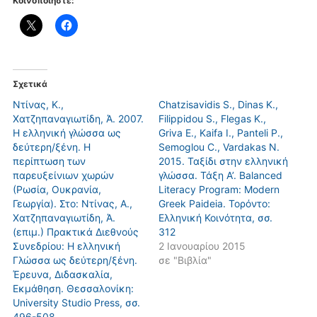
Κοινοποιήστε:
Σχετικά
Ντίνας, Κ.,
Chatzisavidis S., Dinas K.,
Χατζηπαναγιωτίδη, Ά. 2007.
Filippidou S., Flegas K.,
Η ελληνική γλώσσα ως
Griva E., Kaifa I., Panteli P.,
δεύτερη/ξένη. Η
Semoglou C., Vardakas N.
περίπτωση των
2015. Ταξίδι στην ελληνική
παρευξείνιων χωρών
γλώσσα. Τάξη Α’. Balanced
(Ρωσία, Ουκρανία,
Literacy Program: Modern
Γεωργία). Στο: Ντίνας, Α.,
Greek Paideia. Τορόντο:
Χατζηπαναγιωτίδη, Ά.
Ελληνική Κοινότητα, σσ.
(επιμ.) Πρακτικά Διεθνούς
312
Συνεδρίου: Η ελληνική
2 Ιανουαρίου 2015
Γλώσσα ως δεύτερη/ξένη.
σε "Βιβλία"
Έρευνα, Διδασκαλία,
Εκμάθηση. Θεσσαλονίκη:
University Studio Press, σσ.
496-508