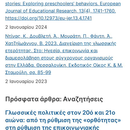
stories: Exploring preschoolers’ behaviors. European
Journal of Educational Research, 13(4), 1741-1760.
https://doi.org/10.12973/eu-jer.13.4.1741
2 Ιανουαρίου 2024
Ντίνας, Κ., Δουβλετή, Ά., Μουράτη, Π., Φάντη, Ά.,
Χατζηϊωάννου, Β. 2023. Διαχείριση της γλωσσικής
ετερότητας. Στο: Ηγεσία, επικοινωνία και
διαμεσολάβηση στους σύγχρονους οργανισμούς
στην Ελλάδα. Θεσσαλονίκη. Εκδοτικός Οίκος Κ. & Μ.
Σταμούλη, σσ. 85-99
2 Ιανουαρίου 2023
Πρόσφατα άρθρα: Αναζητήσεις
Γλωσσικές πολιτικές στον 20ό και 21ο
αιώνα: από τη ρύθμιση της «ορθότητας»
στη ρύθμιση της επικοινωνιακής