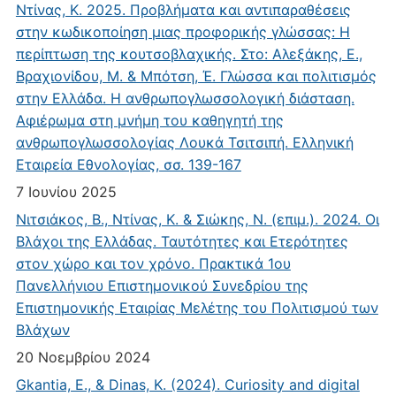
Ντίνας, Κ. 2025. Προβλήματα και αντιπαραθέσεις
στην κωδικοποίηση μιας προφορικής γλώσσας: Η
περίπτωση της κουτσοβλαχικής. Στο: Αλεξάκης, Ε.,
Βραχιονίδου, Μ. & Μπότση, Έ. Γλώσσα και πολιτισμός
στην Ελλάδα. Η ανθρωπογλωσσολογική διάσταση.
Αφιέρωμα στη μνήμη του καθηγητή της
ανθρωπογλωσσολογίας Λουκά Τσιτσιπή. Ελληνική
Εταιρεία Εθνολογίας, σσ. 139-167
7 Ιουνίου 2025
Νιτσιάκος, Β., Ντίνας, Κ. & Σιώκης, Ν. (επιμ.). 2024. Οι
Βλάχοι της Ελλάδας. Ταυτότητες και Ετερότητες
στον χώρο και τον χρόνο. Πρακτικά 1ου
Πανελλήνιου Επιστημονικού Συνεδρίου της
Επιστημονικής Εταιρίας Μελέτης του Πολιτισμού των
Βλάχων
20 Νοεμβρίου 2024
Gkantia, E., & Dinas, K. (2024). Curiosity and digital