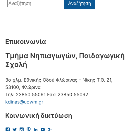
Αναζήτηση
Αναζήτηση
για:
Επικοινωνία
Τμήμα Νηπιαγωγών, Παιδαγωγική
Σχολή
3ο χλμ. Εθνικής Οδού Φλώρινας - Νίκης
Τ.Θ. 21,
53100, Φλώρινα
Τηλ:
23850 55091
Fax:
23850 55092
kdinas@uowm.gr
Κοινωνική δικτύωση
Προβολή
Προβολή
Προβολή
Προβολή
Προβολή
Προβολή
Προβολή