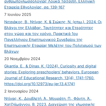
ανθρωπογλωσσολογίας Λουκά Τσιτσιπή. Ελληνική
Εταιρεία Εθνολογίας, σσ. 139-167
7 Ιουνίου 2025
Νιτσιάκος, Β., Ντίνας, Κ. & Σιώκης, Ν. (επιμ.). 2024. Οι
Βλάχοι της Ελλάδας. Ταυτότητες και Ετερότητες
στον χώρο και τον χρόνο. Πρακτικά 1ου
Πανελλήνιου Επιστημονικού Συνεδρίου της
Επιστημονικής Εταιρίας Μελέτης του Πολιτισμού των
Βλάχων
20 Νοεμβρίου 2024
Gkantia, E., & Dinas, K. (2024). Curiosity and digital
stories: Exploring preschoolers’ behaviors. European
Journal of Educational Research, 13(4), 1741-1760.
https://doi.org/10.12973/eu-jer.13.4.1741
2 Ιανουαρίου 2024
Ντίνας, Κ., Δουβλετή, Ά., Μουράτη, Π., Φάντη, Ά.,
Χατζηϊωάννου, Β. 2023. Διαχείριση της γλωσσικής