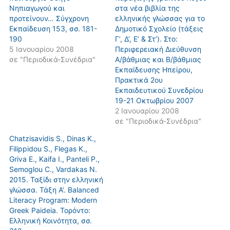
Νηπιαγωγού και
στα νέα βιβλία της
προτείνουν… Σύγχρονη
ελληνικής γλώσσας για το
Eκπαίδευση 153, σσ. 181-
Δημοτικό Σχολείο (τάξεις
190
Γ’, Δ’, Ε’ & Στ’). Στο:
5 Ιανουαρίου 2008
Περιφερειακή Διεύθυνση
σε "Περιοδικά-Συνέδρια"
Α/βάθμιας και Β/βάθμιας
Εκπαίδευσης Ηπείρου,
Πρακτικά 2ου
Εκπαιδευτικού Συνεδρίου
19-21 Οκτωβρίου 2007
2 Ιανουαρίου 2008
σε "Περιοδικά-Συνέδρια"
Chatzisavidis S., Dinas K.,
Filippidou S., Flegas K.,
Griva E., Kaifa I., Panteli P.,
Semoglou C., Vardakas N.
2015. Ταξίδι στην ελληνική
γλώσσα. Τάξη Α’. Balanced
Literacy Program: Modern
Greek Paideia. Τορόντο:
Ελληνική Κοινότητα, σσ.