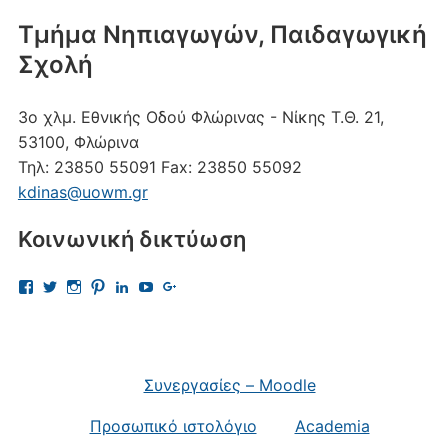
Τμήμα Νηπιαγωγών, Παιδαγωγική
Σχολή
3ο χλμ. Εθνικής Οδού Φλώρινας - Νίκης
Τ.Θ. 21,
53100, Φλώρινα
Τηλ:
23850 55091
Fax:
23850 55092
kdinas@uowm.gr
Κοινωνική δικτύωση
Προβολή
Προβολή
Προβολή
Προβολή
Προβολή
Προβολή
Προβολή
του
του
του
του
του
του
του
προφίλ
προφίλ
προφίλ
προφίλ
προφίλ
προφίλ
προφίλ
kostas.dinas.5
kdinas
kostas.dinas
kostasdinas5
kostas-
UChAdaJsJLQpgewcpHcQITuQ
112693691456297865081
στο
στο
στο
στο
dinas-
στο
στο
Facebook
Twitter
Instagram
Pinterest
9701709?
YouTube
Google+
trk=nav_responsive_tab_profile
Συνεργασίες – Moodle
στο
LinkedIn
Προσωπικό ιστολόγιο
Academia