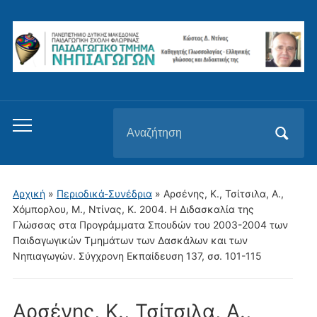
Αναζήτηση
Εναλλαγή
για:
του
μενού
για
Αρχική
»
Περιοδικά-Συνέδρια
»
Αρσένης, Κ., Τσίτσιλα, Α.,
κινητά
Χόμπορλου, Μ., Ντίνας, Κ. 2004. Η Διδασκαλία της
Γλώσσας στα Προγράμματα Σπουδών του 2003-2004 των
Παιδαγωγικών Τμημάτων των Δασκάλων και των
Νηπιαγωγών. Σύγχρονη Εκπαίδευση 137, σσ. 101-115
Αρσένης, Κ., Τσίτσιλα, Α.,