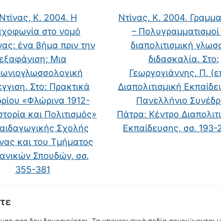
Ντίνας, Κ. 2004. H
Ντίνας, Κ. 2004. Γραμμ
χοφωνία στο νομό
– Πολυγραμματισμοί
ας: ένα βήμα πριν την
διαπολιτισμική γλωσ
εξαφάνιση; Μια
διδασκαλία. Στο:
νωνιογλωσσολογική
Γεωργογιάννης, Π. (επ
γγιση. Στο: Πρακτικά
Διαπολιτισμική Εκπαίδε
ρίου «Φλώρινα 1912-
Πανελλήνιο Συνέδρ
στορία και Πολιτισμός»
Πάτρα: Κέντρο Διαπολιτ
Παιδαγωγικής Σχολής
Εκπαίδευσης, σσ. 193
νας και του Τμήματος
ανικών Σπουδών, σσ.
355-381
τε
υνση σας δεν δημοσιεύεται.
Τα υποχρεωτικά πεδία σημειώνονται 