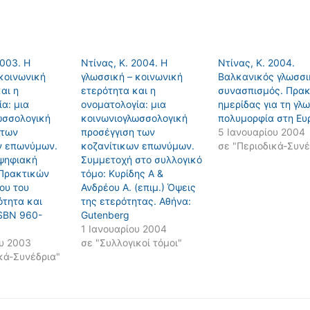
2003. Η
Ντίνας, Κ. 2004. Η
Ντίνας, Κ. 2004.
κοινωνική
γλωσσική – κοινωνική
Βαλκανικός γλωσσι
αι η
ετερότητα και η
συνασπισμός. Πρακ
α: μια
ονοματολογία: μια
ημερίδας για τη γλ
ωσσολογική
κοινωνιογλωσσολογική
πολυμορφία στη Ευ
 των
προσέγγιση των
5 Ιανουαρίου 2004
ν επωνύμων.
κοζανίτικων επωνύμων.
σε "Περιοδικά-Συνέ
ψηφιακή
Συμμετοχή στο συλλογικό
Πρακτικών
τόμο: Κυρίδης Α &
ου του
Ανδρέου Α. (επιμ.) Όψεις
ότητα και
της ετερότητας. Αθήνα:
ΙSBN 960-
Gutenberg
1 Ιανουαρίου 2004
ου 2003
σε "Συλλογικοί τόμοι"
κά-Συνέδρια"