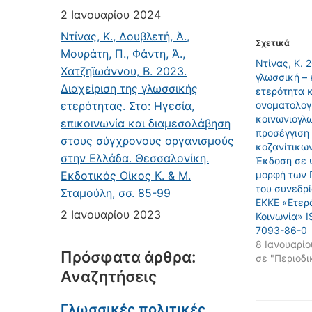
2 Ιανουαρίου 2024
Ντίνας, Κ., Δουβλετή, Ά.,
Σχετικά
Μουράτη, Π., Φάντη, Ά.,
Ντίνας, Κ. 
Χατζηϊωάννου, Β. 2023.
γλωσσική – 
Διαχείριση της γλωσσικής
ετερότητα κ
ετερότητας. Στο: Ηγεσία,
ονοματολογί
κοινωνιογλ
επικοινωνία και διαμεσολάβηση
προσέγγιση
στους σύγχρονους οργανισμούς
κοζανίτικω
στην Ελλάδα. Θεσσαλονίκη.
Έκδοση σε 
Εκδοτικός Οίκος Κ. & Μ.
μορφή των 
του συνεδρί
Σταμούλη, σσ. 85-99
ΕΚΚΕ «Ετερ
2 Ιανουαρίου 2023
Κοινωνία» 
7093-86-0
8 Ιανουαρί
Πρόσφατα άρθρα:
σε "Περιοδι
Αναζητήσεις
Γλωσσικές πολιτικές