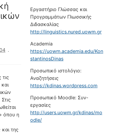
κή
Εργαστήριο Γλώσσας και
νικών
Προγραμμάτων Γλωσσικής
Διδασκαλίας
http://linguistics.nured.uowm.gr
Academia
004
.
https://uowm.academia.edu/Kon
stantinosDinas
Προσωπικό ιστολόγιο:
 τις
Αναζητήσεις
 και
https://kdinas.wordpress.com
νικών
Προσωπικό Moodle: Συν-
 Στις
εργασίες
ωθείται
http://users.uowm.gr/kdinas/mo
» όπου η
odle/
 και της