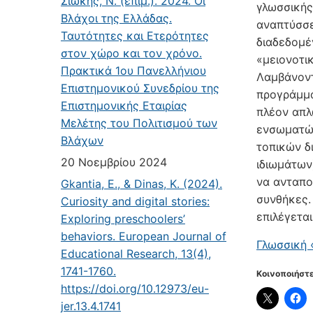
Σιώκης, Ν. (επιμ.). 2024. Οι
γλωσσικής
Βλάχοι της Ελλάδας.
αναπτύσσε
Ταυτότητες και Ετερότητες
διαδεδομέ
στον χώρο και τον χρόνο.
«μειονοτι
Πρακτικά 1ου Πανελλήνιου
Λαμβάνοντ
Επιστημονικού Συνεδρίου της
προγράμμα
Επιστημονικής Εταιρίας
πλέον απλ
Μελέτης του Πολιτισμού των
ενσωματών
Βλάχων
τοπικών δ
20 Νοεμβρίου 2024
ιδιωμάτων
να ανταπο
Gkantia, E., & Dinas, K. (2024).
συνθήκες.
Curiosity and digital stories:
επιλέγεται
Exploring preschoolers’
behaviors. European Journal of
Γλωσσική 
Educational Research, 13(4),
1741-1760.
Κοινοποιήστε
https://doi.org/10.12973/eu-
jer.13.4.1741