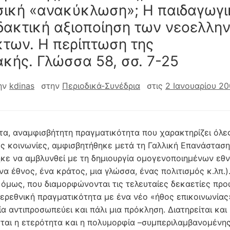
ική «ανακύκλωση»; Η παιδαγωγι
ιδακτική αξιοποίηση των νεοελλη
κτων. Η περίπτωση της
ακής. Γλώσσα 58, σσ. 7-25
ην
kdinas
στην
Περιοδικά-Συνέδρια
στις
2 Ιανουαρίου 2
τα, αναμφισβήτητη πραγματικότητα που χαρακτηρίζει όλες
ς κοινωνίες, αμφισβητήθηκε μετά τη Γαλλική Επανάσταση
ηκε να αμβλυνθεί με τη δημιουργία ομογενοποιημένων εθ
α έθνος, ένα κράτος, μια γλώσσα, ένας πολιτισμός κ.λπ.).
 όμως, που διαμορφώνονται τις τελευταίες δεκαετίες προ
περεθνική πραγματικότητα με ένα νέο «ήθος επικοινωνίας
α αντιπροσωπεύει και πάλι μια πρόκληση. Διατηρείται και
ται η ετερότητα και η πολυμορφία –συμπεριλαμβανομένης