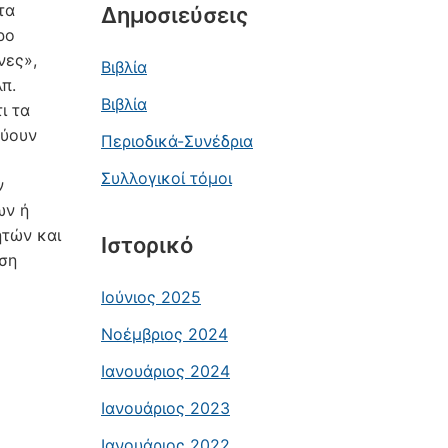
τα
Δημοσιεύσεις
ρο
νες»,
Βιβλία
π.
Βιβλία
ι τα
εύουν
Περιοδικά-Συνέδρια
Συλλογικοί τόμοι
ν
ων ή
ητών και
Ιστορικό
ωση
Ιούνιος 2025
Νοέμβριος 2024
Ιανουάριος 2024
Ιανουάριος 2023
Ιανουάριος 2022