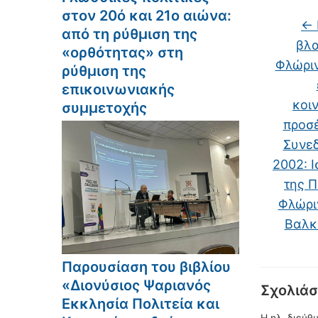
στον 20ό και 21ο αιώνα:
←
από τη ρύθμιση της
βλα
«ορθότητας» στη
Φλώριν
ρύθμιση της
επικοινωνιακής
κοι
συμμετοχής
προσέ
Συνεδ
2002: Ι
της 
Φλώρι
Βαλκ
Παρουσίαση του βιβλίου
«Διονύσιος Ψαριανός
Σχολιάσ
Εκκλησία Πολιτεία και
Η ηλ. διεύθ