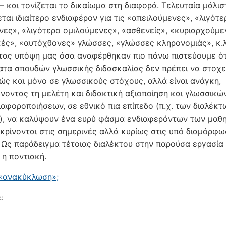
– και τονίζεται το δικαίωμα στη διαφορά. Τελευταία μάλισ
ται ιδιαίτερο ενδιαφέρον για τις «απειλούμενες», «λιγότε
νες», «λιγότερο ομιλούμενες», «ασθενείς», «κυριαρχούμε
κές», «αυτόχθονες» γλώσσες, «γλώσσες κληρονομιάς», κ.λ
ας υπόψη μας όσα αναφέρθηκαν πιο πάνω πιστεύουμε ότ
τα σπουδών γλωσσικής διδασκαλίας δεν πρέπει να στοχ
ώς και μόνο σε γλωσσικούς στόχους, αλλά είναι ανάγκη,
οντας τη μελέτη και διδακτική αξιοποίηση και γλωσσικώ
ιαφοροποιήσεων, σε εθνικό πια επίπεδο (π.χ. των διαλέκτ
), να καλύψουν ένα ευρύ φάσμα ενδιαφερόντων των μαθ
κρίνονται στις σημερινές αλλά κυρίως στις υπό διαμόρφ
 Ως παράδειγμα τέτοιας διαλέκτου στην παρούσα εργασία
 η ποντιακή.
«ανακύκλωση»;
: