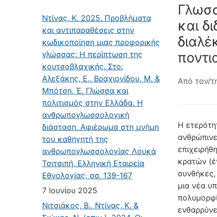
Γλωσσ
Ντίνας, Κ. 2025. Προβλήματα
και δ
και αντιπαραθέσεις στην
διαλέ
κωδικοποίηση μιας προφορικής
γλώσσας: Η περίπτωση της
ποντι
κουτσοβλαχικής. Στο:
Αλεξάκης, Ε., Βραχιονίδου, Μ. &
Από τον/τ
Μπότση, Έ. Γλώσσα και
πολιτισμός στην Ελλάδα. Η
ανθρωπογλωσσολογική
Η ετερότη
διάσταση. Αφιέρωμα στη μνήμη
ανθρώπινε
του καθηγητή της
επιχειρήθ
ανθρωπογλωσσολογίας Λουκά
κρατών (έν
Τσιτσιπή. Ελληνική Εταιρεία
συνθήκες,
Εθνολογίας, σσ. 139-167
μια νέα υ
7 Ιουνίου 2025
πολυμορφί
Νιτσιάκος, Β., Ντίνας, Κ. &
ενθαρρύνε