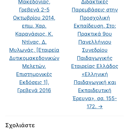
Μακεδονίας,
Διδακτικές
Γρεβενά 2-5
Παρεμβάσεις στην
Οκτωβρίου 2014,
Προσχολική
επιμ. Χαρ.
Εκπαίδευση. Στο:
Καρανάσιος, Κ.
Πρακτικά 9oυ
Ντίνας, Δ.
Πανελλήνιου
Μυλωνάς, [Εταιρεία
Συνεδρίου
Δυτικομακεδονικών
Παιδαγωγικής
Μελετών,
Εταιρείας Ελλάδος
Επιστημονικές
«Ελληνική
Εκδόσεις 1],
Παιδαγωγική και
Γρεβενά 2016
Εκπαιδευτική
Έρευνα», σσ. 155-
172.
→
Σχολιάστε