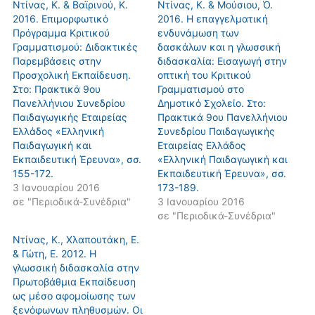
Ντίνας, K. & Βαϊρινού, Κ.
Ντίνας, K. & Μούσιου, Ό.
2016. Επιμορφωτικό
2016. Η επαγγελματική
Πρόγραμμα Κριτικού
ενδυνάμωση των
Γραμματισμού: Διδακτικές
δασκάλων και η γλωσσική
Παρεμβάσεις στην
διδασκαλία: Εισαγωγή στην
Προσχολική Εκπαίδευση.
οπτική του Κριτικού
Στο: Πρακτικά 9oυ
Γραμματισμού στο
Πανελλήνιου Συνεδρίου
Δημοτικό Σχολείο. Στο:
Παιδαγωγικής Εταιρείας
Πρακτικά 9oυ Πανελλήνιου
Ελλάδος «Ελληνική
Συνεδρίου Παιδαγωγικής
Παιδαγωγική και
Εταιρείας Ελλάδος
Εκπαιδευτική Έρευνα», σσ.
«Ελληνική Παιδαγωγική και
155-172.
Εκπαιδευτική Έρευνα», σσ.
3 Ιανουαρίου 2016
173-189.
σε "Περιοδικά-Συνέδρια"
3 Ιανουαρίου 2016
σε "Περιοδικά-Συνέδρια"
Ντίνας, Κ., Χλαπουτάκη, Ε.
& Γώτη, Ε. 2012. Η
γλωσσική διδασκαλία στην
Πρωτοβάθμια Εκπαίδευση
ως μέσο αφομοίωσης των
ξενόφωνων πληθυσμών. Οι