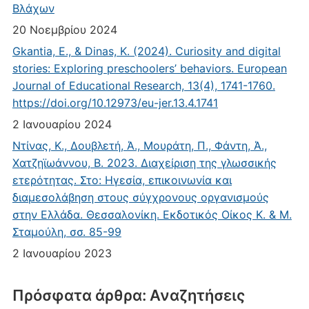
Βλάχων
20 Νοεμβρίου 2024
Gkantia, E., & Dinas, K. (2024). Curiosity and digital
stories: Exploring preschoolers’ behaviors. European
Journal of Educational Research, 13(4), 1741-1760.
https://doi.org/10.12973/eu-jer.13.4.1741
2 Ιανουαρίου 2024
Ντίνας, Κ., Δουβλετή, Ά., Μουράτη, Π., Φάντη, Ά.,
Χατζηϊωάννου, Β. 2023. Διαχείριση της γλωσσικής
ετερότητας. Στο: Ηγεσία, επικοινωνία και
διαμεσολάβηση στους σύγχρονους οργανισμούς
στην Ελλάδα. Θεσσαλονίκη. Εκδοτικός Οίκος Κ. & Μ.
Σταμούλη, σσ. 85-99
2 Ιανουαρίου 2023
Πρόσφατα άρθρα: Αναζητήσεις