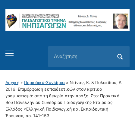
Αναζήτηση
Εναλλαγή
για:
του
μενού
για
Αρχική
»
Περιοδικά-Συνέδρια
»
Ντίνας, K. & Πολατίδου, Ά.
κινητά
2016. Επιμόρφωση εκπαιδευτικών στον κριτικό
γραμματισμό: από τη θεωρία στην πράξη. Στο: Πρακτικά
9oυ Πανελλήνιου Συνεδρίου Παιδαγωγικής Εταιρείας
Ελλάδος «Ελληνική Παιδαγωγική και Εκπαιδευτική
Έρευνα», σσ. 141-153.