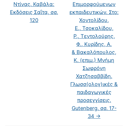
Ντίνας. Καβάλα:
Επιμορφούμενων
Εκδόσεις Σαΐτα, σσ.
εκπαιδευτικών. Στο:
120
Χοντολίδου,
Ε., Τσοκαλίδου,
Ρ., Τεντολούρης,
Φ., Κυρίδης, Α.
& Βακαλόπουλος,
Κ. (επιμ.) Μνήμη
Σωφρόνη
Χατζησαββίδη.
Γλωσσ(ολογ)ικές &
παιδαγωγικές
προσεγγίσεις.
Gutenberg, σσ. 17-
34
→