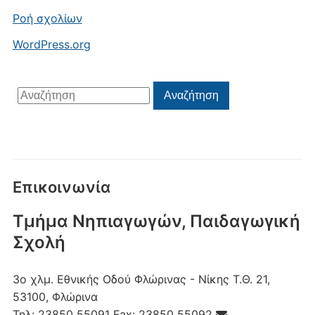
Ροή σχολίων
WordPress.org
Αναζήτηση
Αναζήτηση
για:
Επικοινωνία
Τμήμα Νηπιαγωγών, Παιδαγωγική
Σχολή
3ο χλμ. Εθνικής Οδού Φλώρινας - Νίκης
Τ.Θ. 21,
53100, Φλώρινα
Τηλ:
23850 55091
Fax:
23850 55092