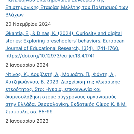
Επιστημονικής Εταιρίας Μελέτης του Πολιτισμού των
Βλάχων
20 Νοεμβρίου 2024
Gkantia, E., & Dinas, K. (2024). Curiosity and digital
stories: Exploring preschoolers’ behaviors. European
Journal of Educational Research, 13(4), 1741-1760.
https://doi.org/10.12973/eu-jer.13.4.1741
2 Ιανουαρίου 2024
Ντίνας, Κ., Δουβλετή, Ά., Μουράτη, Π., Φάντη, Ά.,
Χατζηϊωάννου, Β. 2023. Διαχείριση της γλωσσικής
ετερότητας. Στο: Ηγεσία, επικοινωνία και
διαμεσολάβηση στους σύγχρονους οργανισμούς
στην Ελλάδα. Θεσσαλονίκη. Εκδοτικός Οίκος Κ. & Μ.
Σταμούλη, σσ. 85-99
2 Ιανουαρίου 2023