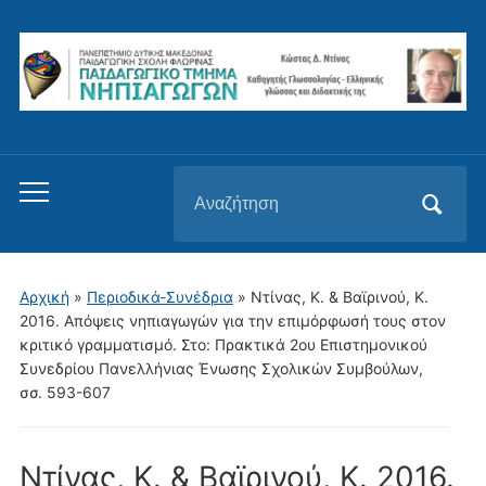
Αναζήτηση
Εναλλαγή
για:
του
μενού
για
Αρχική
»
Περιοδικά-Συνέδρια
»
Ντίνας, Κ. & Βαϊρινού, Κ.
κινητά
2016. Απόψεις νηπιαγωγών για την επιμόρφωσή τους στον
κριτικό γραμματισμό. Στο: Πρακτικά 2ου Επιστημονικού
Συνεδρίου Πανελλήνιας Ένωσης Σχολικών Συμβούλων,
σσ. 593-607
Ντίνας, Κ. & Βαϊρινού, Κ. 2016.