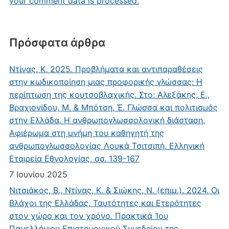
your comment data is processed.
Πρόσφατα άρθρα
Ντίνας, Κ. 2025. Προβλήματα και αντιπαραθέσεις
στην κωδικοποίηση μιας προφορικής γλώσσας: Η
περίπτωση της κουτσοβλαχικής. Στο: Αλεξάκης, Ε.,
Βραχιονίδου, Μ. & Μπότση, Έ. Γλώσσα και πολιτισμός
στην Ελλάδα. Η ανθρωπογλωσσολογική διάσταση.
Αφιέρωμα στη μνήμη του καθηγητή της
ανθρωπογλωσσολογίας Λουκά Τσιτσιπή. Ελληνική
Εταιρεία Εθνολογίας, σσ. 139-167
7 Ιουνίου 2025
Νιτσιάκος, Β., Ντίνας, Κ. & Σιώκης, Ν. (επιμ.). 2024. Οι
Βλάχοι της Ελλάδας. Ταυτότητες και Ετερότητες
στον χώρο και τον χρόνο. Πρακτικά 1ου
Πανελλήνιου Επιστημονικού Συνεδρίου της