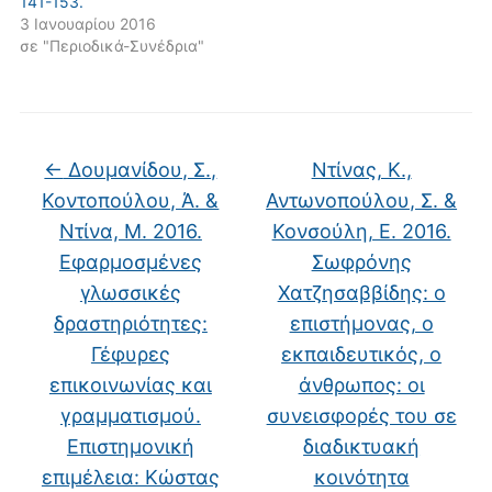
141-153.
3 Ιανουαρίου 2016
σε "Περιοδικά-Συνέδρια"
←
Δουμανίδου, Σ.,
Ντίνας, Κ.,
Κοντοπούλου, Ά. &
Αντωνοπούλου, Σ. &
Ντίνα, Μ. 2016.
Κονσούλη, Ε. 2016.
Εφαρμοσμένες
Σωφρόνης
γλωσσικές
Χατζησαββίδης: ο
δραστηριότητες:
επιστήμονας, ο
Γέφυρες
εκπαιδευτικός, ο
επικοινωνίας και
άνθρωπος: οι
γραμματισμού.
συνεισφορές του σε
Επιστημονική
διαδικτυακή
επιμέλεια: Κώστας
κοινότητα