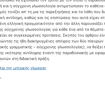
οσπαθεί να σχολιάσει τον τρόπο με τον οποίο η παραδοσ
ή και η σύγχρονη γλωσσολογία αντιμετώπισαν το καθένα α
ός τονίζει απ’ τη μια τις παρεξηγήσεις και τα λάθη που δ
κή αντίληψη, καθώς και τις επιπτώσεις που αυτά είχαν στ
ένη ελληνική πραγματικότητα· από την άλλη παρουσιάζει τ
ης σύγχρονης γλωσσολογίας για κάθε ένα από τα θέματα 
κεύει σε συγκεκριμένες προτάσεις. Σκοπός του άρθρου είν
ιώντας τις ήδη διακηρυγμένες απόψεις των δύο πλευρών
ακής γραμματικής – σύγχρονης γλωσσολογίας), να δείξει 
ης νεότερης αντίληψης έναντι της παραδοσιακής με εφα
υτών στη διδακτική πράξη.
λία της μητρικής γλώσσας
: