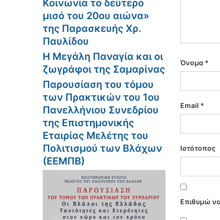
Κοινωνία το δεύτερο
μισό του 20ου αιώνα»
της Παρασκευής Χρ.
Παυλίδου
Η Μεγάλη Παναγία και οι
Όνομα
*
ζωγράφοι της Σαμαρίνας
Παρουσίαση του τόμου
των Πρακτικών του 1ου
Email
*
Πανελλήνιου Συνεδρίου
της Επιστημονικής
Εταιρίας Μελέτης του
Πολιτισμού των Βλάχων
Ιστότοπος
(ΕΕΜΠΒ)
Επιθυμώ να