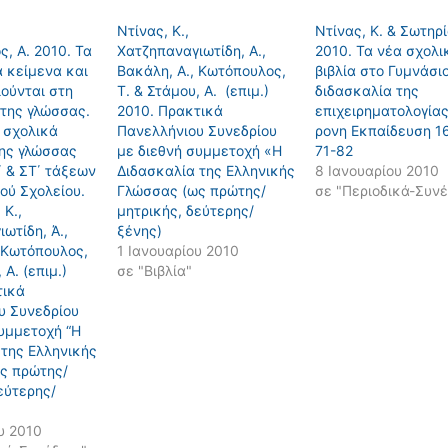
Ντίνας, Κ.,
Ντίνας, Κ. & Σωτηρί
, Α. 2010. Τα
Χατζηπαναγιωτίδη, Α.,
2010. Τα νέα σχολι
 κείμενα και
Βακάλη, Α., Κωτόπουλος,
βιβλία στο Γυμνάσιο
ούνται στη
Τ. & Στάμου, Α. (επιμ.)
διδασκαλία της
 της γλώσσας.
2010. Πρακτικά
επιχειρηματολογίας
 σχολικά
Πανελλήνιου Συνεδρίου
ρονη Eκπαίδευση 16
της γλώσσας
με διεθνή συμμετοχή «Η
71-82
Ε΄ & ΣΤ΄ τάξεων
Διδασκαλία της Ελληνικής
8 Ιανουαρίου 2010
ού Σχολείου.
Γλώσσας (ως πρώτης/
σε "Περιοδικά-Συνέ
 Κ.,
μητρικής, δεύτερης/
ωτίδη, Ά.,
ξένης)
 Κωτόπουλος,
1 Ιανουαρίου 2010
 Α. (επιμ.)
σε "Βιβλία"
τικά
υ Συνεδρίου
υμμετοχή “Η
 της Ελληνικής
ς πρώτης/
εύτερης/
υ 2010