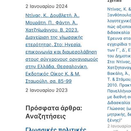
Σχετικά
2 Ιανουαρίου 2024
Ντίνας, Κ. &
Ντίνας, Κ., Δουβλετή, Ά.,
Ξανθόπουλος
λογοτεχνικά
Μουράτη, Π., Φάντη, Ά.,
πώς αξιοποι
Χατζηϊωάννου, Β. 2023.
διδασκαλία
Διαχείριση της γλωσσικής
Έρευνα στα
ετερότητας. Στο: Ηγεσία,
εγχειρίδια 
των Γ΄, Δ΄, 
επικοινωνία και διαμεσολάβηση
του Δημοτικ
στους σύγχρονους οργανισμούς
Στο: Ντίνας,
στην Ελλάδα. Θεσσαλονίκη.
Χατζηπαναγι
Εκδοτικός Οίκος Κ. & Μ.
Βακάλη, Ά.,
Τ. & Στάμου,
Σταμούλη, σσ. 85-99
2010. Πρακ
2 Ιανουαρίου 2023
Πανελλήνιο
με διεθνή σ
Διδασκαλία
Πρόσφατα άρθρα:
Γλώσσας (ω
μητρικής, δ
Αναζητήσεις
ξένης)”
2 Ιανουαρίο
Γλωσσικές πολιτικές