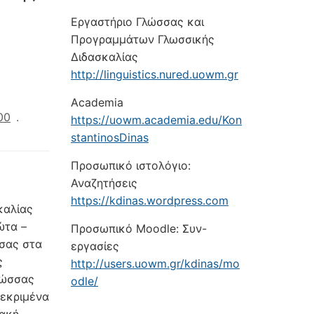
Εργαστήριο Γλώσσας και
Προγραμμάτων Γλωσσικής
Διδασκαλίας
http://linguistics.nured.uowm.gr
Academia
00
.
https://uowm.academia.edu/Kon
stantinosDinas
Προσωπικό ιστολόγιο:
Αναζητήσεις
https://kdinas.wordpress.com
καλίας
ώτα –
Προσωπικό Moodle: Συν-
σσας στα
εργασίες
ς
http://users.uowm.gr/kdinas/mo
λώσσας
odle/
κεκριμένα