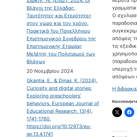
θέματα πρ
Σιώκης, Ν. (επιμ.). 2024. Οι
γραμματικ
Βλάχοι της Ελλάδας.
O σχολιασμ
Ταυτότητες και Ετερότητες
παραδοσια
στον χώρο και τον χρόνο.
συγκεκριμ
Πρακτικά 1ου Πανελλήνιου
απόψεις τ
Επιστημονικού Συνεδρίου της
τις εξειδι
Επιστημονικής Εταιρίας
χρησιμοπο
Μελέτης του Πολιτισμού των
(παραδοσι
Βλάχων
υπεροχή τ
20 Νοεμβρίου 2024
απόψεων α
Gkantia, E., & Dinas, K. (2024).
Curiosity and digital stories:
H διδασκα
Exploring preschoolers’
Κοινοποιήστε
behaviors. European Journal of
Educational Research, 13(4),
1741-1760.
https://doi.org/10.12973/eu-
jer.13.4.1741