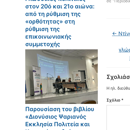
σε "Περιοδι
στον 20ό και 21ο αιώνα:
από τη ρύθμιση της
«ορθότητας» στη
ρύθμιση της
←
Ντίν
επικοινωνιακής
συμμετοχής
γλώ
Σχολιάσ
Η ηλ. διεύθ
Σχόλιο
*
Παρουσίαση του βιβλίου
«Διονύσιος Ψαριανός
Εκκλησία Πολιτεία και