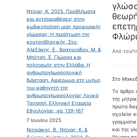
γλώσσ
Ντίνας, Κ. 2025. Προβλήματα
θεωρή
και αντιπαραθέσεις στην
επετη
κωδικοποίηση μιας προφορικής
γλώσσας: Η περίπτωση της
Φλώρι
κουτσοβλαχικής. Στο:
Αλεξάκης, Ε., Βραχιονίδου, Μ. &
Από τον/τ
Μπότση, Έ. Γλώσσα και
πολιτισμός στην Ελλάδα. Η
ανθρωπογλωσσολογική
Στο Mακεδ
διάσταση. Αφιέρωμα στη μνήμη
του καθηγητή της
Tο άρθρο 
ανθρωπογλωσσολογίας Λουκά
της μητρι
Τσιτσιπή. Ελληνική Εταιρεία
πρώτα διε
Εθνολογίας, σσ. 139-167
σχολεία· 
7 Ιουνίου 2025
γραμματικ
και της γ
Νιτσιάκος, Β., Ντίνας, Κ. &