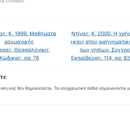
κά-Συνέδρια"
ας, Κ. 1999. Mαθήματα
Ντίνας, Κ. 2000. H χρή
ρουμανικής
«και» στον αφηγηματικ
σσας. Θεσσαλονίκη:
των νηπίων. Σύγχρ
Kώδικας, σσ. 78
Eκπαίδευση, 114, σσ. 8
τε
υνση σας δεν δημοσιεύεται.
Τα υποχρεωτικά πεδία σημειώνονται 