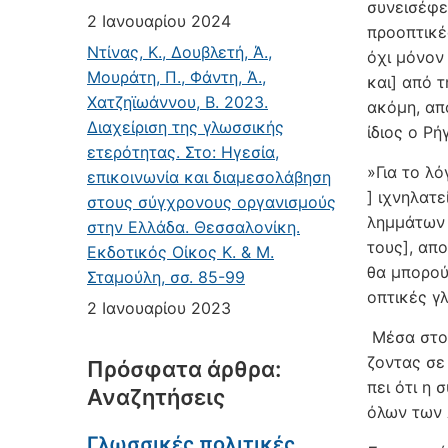
συνεισέφερ
2 Ιανουαρίου 2024
προοπτικές
Ντίνας, Κ., Δουβλετή, Ά.,
όχι μόνον 
Μουράτη, Π., Φάντη, Ά.,
και] από τ
Χατζηϊωάννου, Β. 2023.
ακόμη, από
Διαχείριση της γλωσσικής
ίδιος ο Ρή
ετερότητας. Στο: Ηγεσία,
»Για το λό
επικοινωνία και διαμεσολάβηση
] ιχνη­λατ
στους σύγχρονους οργανισμούς
λημμάτων 
στην Ελλάδα. Θεσσαλονίκη.
τους], απ
Εκδοτικός Οίκος Κ. & Μ.
θα μπορού
Σταμούλη, σσ. 85-99
οπτικές γλ
2 Ιανουαρίου 2023
Μέσα στο ί
ζοντας σε 
Πρόσφατα άρθρα:
πει ότι η
Αναζητήσεις
όλων των 
Γλωσσικές πολιτικές