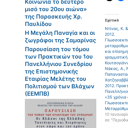
Κοινωνία το δεύτερο
μισό του 20ου αιώνα»
της Παρασκευής Χρ.
Σχετικά
Παυλίδου
Ντίνας, Κ. 
Η Μεγάλη Παναγία και οι
2012.
ζωγράφοι της Σαμαρίνας
Γλωσσοεκπα
μεταρρύθμι
Παρουσίαση του τόμου
και επίσημη
των Πρακτικών του 1ου
γραμματική.
Κουτσογιάνν
Πανελλήνιου Συνεδρίου
Νάκας, Α., Ν
της Επιστημονικής
Παπαναστασ
Εταιρίας Μελέτης του
Χατζησαββίδ
Πολιτισμού των Βλάχων
2012. Πρακ
Πανελλήνιο
(ΕΕΜΠΒ)
«35 χρόνια 
Γλωσσοεκπα
Μεταρρύθμ
10 Ιανουαρί
σε "Περιοδι