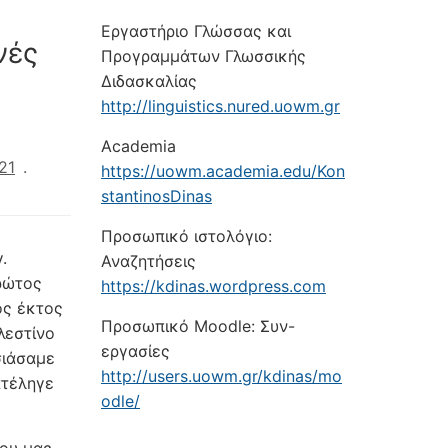
Εργαστήριο Γλώσσας και
θνές
Προγραμμάτων Γλωσσικής
Διδασκαλίας
http://linguistics.nured.uowm.gr
Academia
21
.
https://uowm.academia.edu/Kon
stantinosDinas
Προσωπικό ιστολόγιο:
.
Αναζητήσεις
πρώτος
https://kdinas.wordpress.com
ος έκτος
Προσωπικό Moodle: Συν-
λεστίνο
εργασίες
σιάσαμε
http://users.uowm.gr/kdinas/mo
ατέληγε
odle/