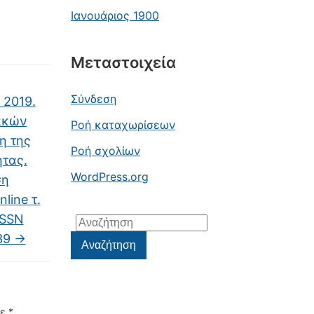
Ιανουάριος 1900
Μεταστοιχεία
Σύνδεση
 2019.
ακών
Ροή καταχωρίσεων
η της
Ροή σχολίων
ητας.
WordPress.org
ση
line τ.
ISSN
Αναζήτηση
239
→
για:
Αναζήτηση
με
*