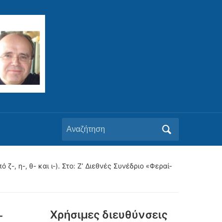
Αναζήτηση
για:
ζ-, η-, θ- και ι-). Στο: Ζ’ Διεθνές Συνέδριο «Φεραί-
-
Xρήσιμες διευθύνσεις