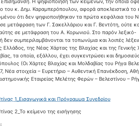
 Επισήμανση
. Η ψηφιοποίηση των κειμένων, την οποία ο­φ
ο του κ. Δημ. Καραμπερόπουλου, αφορά αποκλει­στι­κά το 
ομένου ότι δεν ψηφιοποιήθηκαν τα πρώτα κε­φά­λαια του 
σε με­τάφραση των Γ. Σακελλάριου και Γ. Βε­ντότη, ούτε κ
ύτης σε μετά­φραση του Α. Κορωνιού. Στο παρόν λεξικό-
ή δεν συμπεριλαμβάνονται τα τοπωνύμια και λοιπές λέξει
ς Ελλάδος, της Νέας Χάρτας της Βλαχίας και της Γενικής
ίας, τα οποία, εξάλλου, έχει συγκε­ντρώσει και δημοσιεύσ
πουλος (Οι Χάρτες Βλαχίας και Μολδαβίας του Ρήγα Βελε
7, Νέα στοιχεία – Ευρετήριο – Αυθεντική Επανέκ­δοση, Αθ
ιστημονικής Εταιρείας Μελέτης Φερών – Βελεστίνου – Ρήγ
τίνας 1_Εισαγωγικά και Πρόγραμμα Συνεδρίου
τίνας 2_Το κείμενο της εισήγησης
: