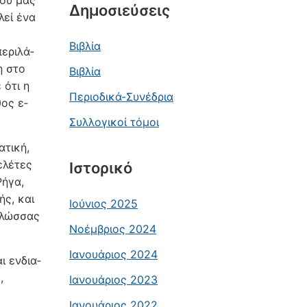
που μας
Δημοσιεύσεις
λεί ένα
Βιβλία
περιλά­
η στο
Βιβλία
 ότι η
Περιοδικά-Συνέδρια
ος ε­
Συλλογικοί τόμοι
ατική,
ελέτες
Ιστορικό
Ρήγα,
ής, και
Ιούνιος 2025
 γλώσσας
Νοέμβριος 2024
Ιανουάριος 2024
ι ενδια­
,
Ιανουάριος 2023
Ιανουάριος 2022