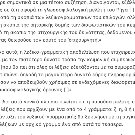
ε σημαντικά σε μια τέ­τοια συζήτηση. Διανοίγονται, εξάλ
 σε ό,τι αφορά τη γλωσσο­φι­λο­λογική μελέτη του Ρήγα [ 
από τη σκο­πιά των λεξικο­γραμ­ματι­κών του επιλογών, α
η σκοπιά της ρητορικής δομής των δι­αφω­τιστικών του κει
 τη σκοπιά της στιχουργικής του δει­νότητας, δε­δομένου ό
γας θεωρούσε τον εαυτό του ‘στιχουρ­γη­τή’.«
γο αυτό, η λεξικο-γραμματική αποδελτίωση που επιχει­ρείτα
εί με τον πιστότερο δυνατό τρόπο την κειμε­νική συ­μπερι
[που θα πει ότι όλες οι λέξεις εξετάζονται με τα συμφρα
οτυπώνει δηλαδή το μεγαλύτερο δυνατό εύ­ρος πληροφο­ρι­
σαν να αποδει­χθούν χρήσιμες σε ενδεχόμενες δια­φορετι
ωσσοφιλολο­γικής έρευνας [ ]».
διο αυτό γενικό πλαίσιο κινείται και η παρούσα μελέτη, εσ
λέ­ξεις που αρχίζουν με ένα από τα 4 γράμματα: ζ, η, θ ή 
 σύνταξη του λεξικού-γραμματικής θα ξεκινήσει με τη συγκ
λέξεων με αρχικό γράμμα ένα από αυτά τα τέσσερα.