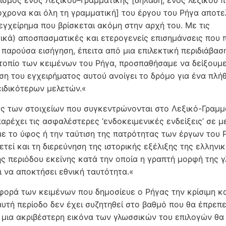
ισμός ενός Λεξικού–Γραμ­μα­τικής [δηλαδή, ενός λεξικού 
τό­χρονα και όλη τη γραμματική] του έργου του Ρήγα αποτε­
 εγχείρημα που βρίσκεται ακόμη στην αρχή του. Με τις
κά) αποσπα­σματικές και ετερο­γε­νείς επισημάνσεις που 
παρούσα εισήγηση, έ­πει­τα από μια επιλε­κτι­κή περιδιάβασ
τοπίο των κειμένων του Ρήγα, προσπαθήσαμε να δείξου­με
η του εγχειρήματος αυτού ανοίγει το δρό­μο για ένα πλήθ
 ειδικότερων μελετών.«
ς των στοιχείων που συγκεντρώνονται στο Λεξικό-Γραμ­μ
παρέχει τις ασφαλέστερες ‘ενδοκειμενικές ενδείξεις’ σε μ
ε το ύ­φος ή την ταύτιση της πα­τρότητας των έργων του 
τεί και τη δι­ερεύ­νηση της ιστορικής εξέλιξης της ελλη­νι­κ
ης περιόδου ε­κείνης κα­τά την οποία η γραπτή μορφή της
 να αποκτήσει εθνι­κή ταυ­τό­τητα.«
φορά των κειμένων που δημοσίευε ο Ρήγας την κρίσιμη κα
υτή πε­ρίοδο δεν έχει συζητηθεί στο βαθμό που θα έ­πρεπε
ια α­κρι­βέ­στερη εικόνα των γλωσ­σι­κών του επιλογών θα