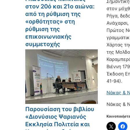
Σημαντική
στον 20ό και 21ο αιώνα:
στον μόχθ
από τη ρύθμιση της
Ρήγα, δεδ
«ορθότητας» στη
Ανάχαρσι, 
ρύθμιση της
Πρώτος Να
επικοινωνιακής
γραμματικ
συμμετοχής
Χάρτας τη
της Μολδοβ
Καραμπερό
Βιέννη 179
Έκδοση Επ
41-94).
Νάκας & Ν
Νάκας & Ν
Παρουσίαση του βιβλίου
«Διονύσιος Ψαριανός
Κοινοποιήστε
Εκκλησία Πολιτεία και