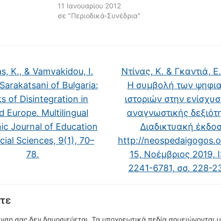
11 Ιανουαρίου 2012
σε "Περιοδικά-Συνέδρια"
s, K., & Vamvakidou, I.
Ντίνας, Κ. & Γκαντιά, Ε.
Sarakatsani of Bulgaria:
Η συμβολή των ψηφι
s of Disintegration in
ιστοριών στην ενίσχυσ
d Europe. Multilingual
αναγνωστικής δεξιότ
c Journal of Education
Διαδικτυακή έκδο
ial Sciences, 9(1), 70–
http://neospedaigogos.on
78.
15, Νοέμβριος 2019, 
2241-6781, σσ. 228-
τε
υνση σας δεν δημοσιεύεται.
Τα υποχρεωτικά πεδία σημειώνονται 