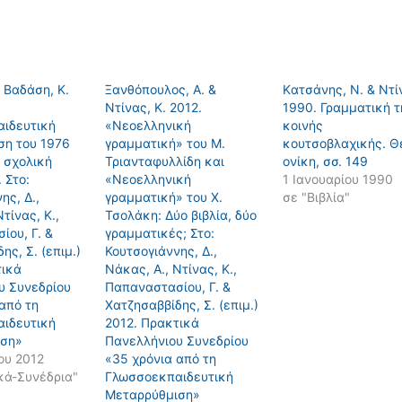
& Βαδάση, Κ.
Ξανθόπουλος, Α. &
Kατσάνης, Ν. & Ντίν
Ντίνας, Κ. 2012.
1990. Γραμματική τ
ιδευτική
«Νεοελληνική
κοινής
ση του 1976
γραμματική» του Μ.
κουτσοβλαχικής. 
 σχολική
Τριανταφυλλίδη και
ονίκη, σσ. 149
 Στο:
«Νεοελληνική
1 Ιανουαρίου 1990
ης, Δ.,
γραμματική» του Χ.
σε "Βιβλία"
τίνας, Κ.,
Τσολάκη: Δύο βιβλία, δύο
ίου, Γ. &
γραμματικές; Στο:
ης, Σ. (επιμ.)
Κουτσογιάννης, Δ.,
τικά
Νάκας, Α., Ντίνας, Κ.,
υ Συνεδρίου
Παπαναστασίου, Γ. &
από τη
Χατζησαββίδης, Σ. (επιμ.)
ιδευτική
2012. Πρακτικά
ιση»
Πανελλήνιου Συνεδρίου
ου 2012
«35 χρόνια από τη
κά-Συνέδρια"
Γλωσσοεκπαιδευτική
Μεταρρύθμιση»