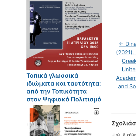
←
Dina
(2021). 
Greek
Unite
Τοπικά γλωσσικά
Academi
ιδιώματα και ταυτότητα:
and Soc
από την Τοπικότητα
στον Ψηφιακό Πολιτισμό
Σχολιάσ
Η ηλ. διεύθ