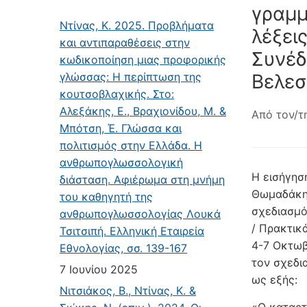
γραμμ
Ντίνας, Κ. 2025. Προβλήματα
λέξεις
και αντιπαραθέσεις στην
Συνέδ
κωδικοποίηση μιας προφορικής
γλώσσας: Η περίπτωση της
Βελεσ
κουτσοβλαχικής. Στο:
Αλεξάκης, Ε., Βραχιονίδου, Μ. &
Από τον/τ
Μπότση, Έ. Γλώσσα και
πολιτισμός στην Ελλάδα. Η
ανθρωπογλωσσολογική
Η εισήγησ
διάσταση. Αφιέρωμα στη μνήμη
Θωμαδάκη,
του καθηγητή της
σχεδι­ασμ
ανθρωπογλωσσολογίας Λουκά
/ Πρακτικά
Τσιτσιπή. Ελληνική Εταιρεία
4-7 Ο­κτωβ
Εθνολογίας, σσ. 139-167
τον σχεδι
7 Ιουνίου 2025
ως εξής:
Νιτσιάκος, Β., Ντίνας, Κ. &