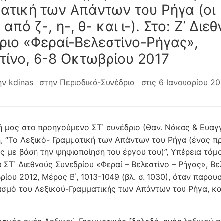
ατική των Απάντων του Ρήγα (οι
 από ζ-, η-, θ- και ι-). Στο: Ζ’ Διε
ριο «Φεραί-Βελεστίνο-Ρήγας»,
τίνο, 6-8 Οκτωβρίου 2017
ην
kdinas
στην
Περιοδικά-Συνέδρια
στις
6 Ιανουαρίου 20
ή μας στο προηγούμενο ΣΤ΄ συνέδριο (Θαν. Νάκας & Ευαγγ
 “Το Λεξικό- Γραμ­μα­τική των Απάντων του Ρήγα (ένας 
ός με βάση την ψηφιοποίηση του έργου του)”, Υπέρεια τόμ
 ΣΤ΄ Διεθ­νούς Συνεδρίου «Φεραί – Βελεστίνο – Ρήγας», Βε
ρίου 2012, Μέρος Β΄, 1013-1049 (βλ. σ. 1030), όταν παρου
ασμό του Λεξικού-Γραμματικής των Απάντων του Ρήγα, κ