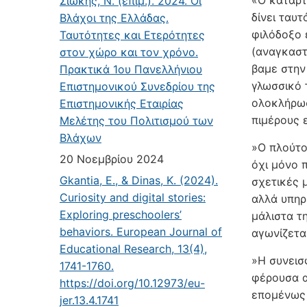
«Ο καταρ­τ
Σιώκης, Ν. (επιμ.). 2024. Οι
δίνει ταυ­
Βλάχοι της Ελλάδας.
φιλό­δοξο
Ταυτότητες και Ετερότητες
(αναγκαστι
στον χώρο και τον χρόνο.
βαμε στην 
Πρακτικά 1ου Πανελλήνιου
γλωσσικό 
Επιστημονικού Συνεδρίου της
ολοκλήρωσ
Επιστημονικής Εταιρίας
πιμέ­ρους
Μελέτης του Πολιτισμού των
Βλάχων
»Ο πλούτο
20 Νοεμβρίου 2024
όχι μόνο 
Gkantia, E., & Dinas, K. (2024).
σχετικές μ
Curiosity and digital stories:
αλλά υπηρε
Exploring preschoolers’
μάλιστα τ
behaviors. European Journal of
αγωνίζεται
Educational Research, 13(4),
»Η συνεισ
1741-1760.
φέ­ρουσα α
https://doi.org/10.12973/eu-
επομένως μ
jer.13.4.1741