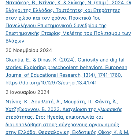
Νιτσιάκος, Β., Ντίνας, Κ. & Σιώκης, Ν. (επιμ.). 2024. Οι
Βλάχοι της Ελλάδας. Ταυτότητες και Ετερότητες
στον χώρο και τον χρόνο. Πρακτικά 1ου
Πανελλήνιου Επιστημονικού Συνεδρίου της
Επιστημονικής Εταιρίας Μελέτης του Πολιτισμού των
Βλάχων
20 Νοεμβρίου 2024
Gkantia, E., & Dinas, K. (2024). Curiosity and digital
stories: Exploring preschoolers’ behaviors. European
Journal of Educational Research, 13(4), 1741-1760.
https://doi.org/10.12973/eu-jer.13.4.1741
2 Ιανουαρίου 2024
Ντίνας, Κ., Δουβλετή, Ά., Μουράτη, Π., Φάντη, Ά.,
Χατζηϊωάννου, Β. 2023. Διαχείριση της γλωσσικής
ετερότητας. Στο: Ηγεσία, επικοινωνία και
διαμεσολάβηση στους σύγχρονους οργανισμούς
στην Ελλάδα. Θεσσαλονίκη. Εκδοτικός Οίκος Κ. & Μ.