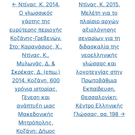
←
Ντίνας, Κ. 2014.
Ντίνας, Κ. 2015.
Ο γλωσσικός
Μελέτη για το
χάρτης της
πλαίσιο αρχών
ευρύτερης περιοχής
αξιολόγησης
Κοζάνης-Γρεβενών.
σεναρίων για τη
Στο: Καρανάσιος, Χ.,
διδασκαλία της
Ντίνας, Κ.,
νεοελληνικής
Μυλωνάς, Δ. &
γλώσσας και
Σκρέκας, Δ. (επιμ.)
λογοτεχνίας στην
2014. Κοζάνη, 600
Πρωτοβάθμια
χρόνια ιστορίας.
Εκπαίδευση.
Γένεση και
Θεσσαλονίκη:
ανάπτυξη μιας
Κέντρο Ελληνικής
Μακεδονικής
Γλώσσας, σσ. 198
→
Μητρόπολης.
Κοζάνη: Δήμος