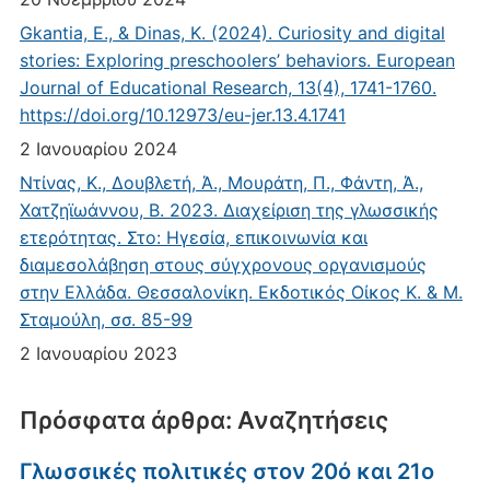
Gkantia, E., & Dinas, K. (2024). Curiosity and digital
stories: Exploring preschoolers’ behaviors. European
Journal of Educational Research, 13(4), 1741-1760.
https://doi.org/10.12973/eu-jer.13.4.1741
2 Ιανουαρίου 2024
Ντίνας, Κ., Δουβλετή, Ά., Μουράτη, Π., Φάντη, Ά.,
Χατζηϊωάννου, Β. 2023. Διαχείριση της γλωσσικής
ετερότητας. Στο: Ηγεσία, επικοινωνία και
διαμεσολάβηση στους σύγχρονους οργανισμούς
στην Ελλάδα. Θεσσαλονίκη. Εκδοτικός Οίκος Κ. & Μ.
Σταμούλη, σσ. 85-99
2 Ιανουαρίου 2023
Πρόσφατα άρθρα: Αναζητήσεις
Γλωσσικές πολιτικές στον 20ό και 21ο