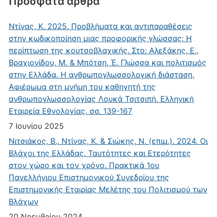
Πρόσφατα άρθρα
Ντίνας, Κ. 2025. Προβλήματα και αντιπαραθέσεις
στην κωδικοποίηση μιας προφορικής γλώσσας: Η
περίπτωση της κουτσοβλαχικής. Στο: Αλεξάκης, Ε.,
Βραχιονίδου, Μ. & Μπότση, Έ. Γλώσσα και πολιτισμός
στην Ελλάδα. Η ανθρωπογλωσσολογική διάσταση.
Αφιέρωμα στη μνήμη του καθηγητή της
ανθρωπογλωσσολογίας Λουκά Τσιτσιπή. Ελληνική
Εταιρεία Εθνολογίας, σσ. 139-167
7 Ιουνίου 2025
Νιτσιάκος, Β., Ντίνας, Κ. & Σιώκης, Ν. (επιμ.). 2024. Οι
Βλάχοι της Ελλάδας. Ταυτότητες και Ετερότητες
στον χώρο και τον χρόνο. Πρακτικά 1ου
Πανελλήνιου Επιστημονικού Συνεδρίου της
Επιστημονικής Εταιρίας Μελέτης του Πολιτισμού των
Βλάχων
20 Νοεμβρίου 2024