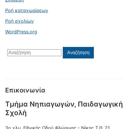
Ροή καταχωρίσεων
Ροή σχολίων
WordPress.org
Αναζήτηση
Αναζήτηση
για:
Επικοινωνία
Τμήμα Νηπιαγωγών, Παιδαγωγική
Σχολή
3ο χλμ. Εθνικής Οδού Φλώρινας - Νίκης
Τ.Θ. 21,