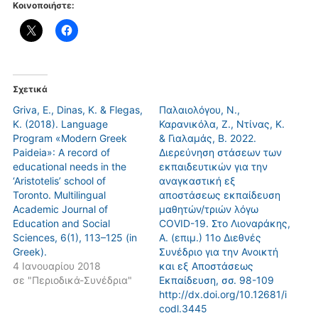
Κοινοποιήστε:
Σχετικά
Griva, E., Dinas, K. & Flegas,
Παλαιολόγου, Ν.,
K. (2018). Language
Καρανικόλα, Ζ., Ντίνας, Κ.
Program «Modern Greek
& Γιαλαμάς, Β. 2022.
Paideia»: A record of
Διερεύνηση στάσεων των
educational needs in the
εκπαιδευτικών για την
‘Aristotelis’ school of
αναγκαστική εξ
Toronto. Multilingual
αποστάσεως εκπαίδευση
Academic Journal of
μαθητών/τριών λόγω
Education and Social
COVID-19. Στο Λιοναράκης,
Sciences, 6(1), 113–125 (in
Α. (επιμ.) 11ο Διεθνές
Greek).
Συνέδριο για την Ανοικτή
4 Ιανουαρίου 2018
και εξ Αποστάσεως
σε "Περιοδικά-Συνέδρια"
Εκπαίδευση, σσ. 98-109
http://dx.doi.org/10.12681/i
codl.3445