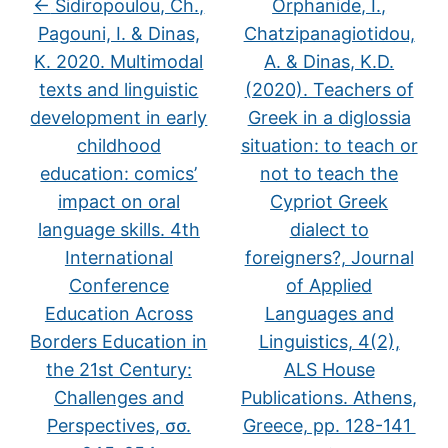
←
Sidiropoulou, Ch.,
Orphanide, I.,
Pagouni, I. & Dinas,
Chatzipanagiotidou,
K. 2020. Multimodal
A. & Dinas, K.D.
texts and linguistic
(2020). Teachers of
development in early
Greek in a diglossia
childhood
situation: to teach or
education: comics’
not to teach the
impact on oral
Cypriot Greek
language skills. 4th
dialect to
International
foreigners?, Journal
Conference
of Applied
Education Across
Languages and
Borders Education in
Linguistics, 4(2),
the 21st Century:
ALS House
Challenges and
Publications. Athens,
Perspectives, σσ.
Greece, pp. 128-141