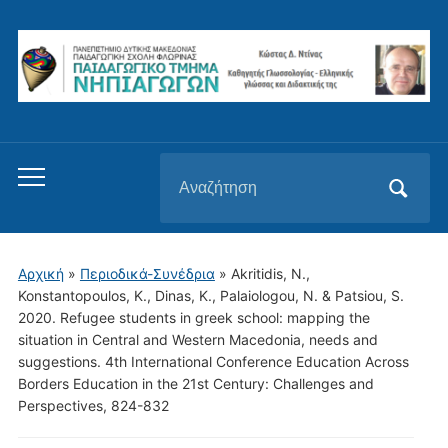
Αναζήτηση
Εναλλαγή
για:
του
μενού
για
Αρχική
»
Περιοδικά-Συνέδρια
»
Akritidis, N.,
κινητά
Konstantopoulos, K., Dinas, K., Palaiologou, N. & Patsiou, S.
2020. Refugee students in greek school: mapping the
situation in Central and Western Macedonia, needs and
suggestions. 4th International Conference Education Across
Borders Education in the 21st Century: Challenges and
Perspectives, 824-832