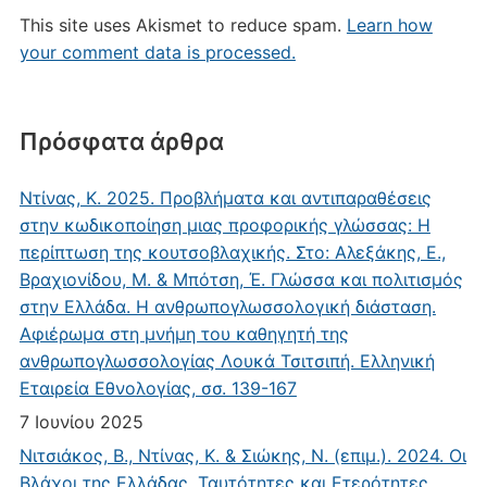
This site uses Akismet to reduce spam.
Learn how
your comment data is processed.
Πρόσφατα άρθρα
Ντίνας, Κ. 2025. Προβλήματα και αντιπαραθέσεις
στην κωδικοποίηση μιας προφορικής γλώσσας: Η
περίπτωση της κουτσοβλαχικής. Στο: Αλεξάκης, Ε.,
Βραχιονίδου, Μ. & Μπότση, Έ. Γλώσσα και πολιτισμός
στην Ελλάδα. Η ανθρωπογλωσσολογική διάσταση.
Αφιέρωμα στη μνήμη του καθηγητή της
ανθρωπογλωσσολογίας Λουκά Τσιτσιπή. Ελληνική
Εταιρεία Εθνολογίας, σσ. 139-167
7 Ιουνίου 2025
Νιτσιάκος, Β., Ντίνας, Κ. & Σιώκης, Ν. (επιμ.). 2024. Οι
Βλάχοι της Ελλάδας. Ταυτότητες και Ετερότητες