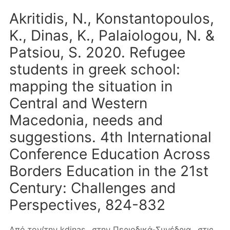
Akritidis, N., Konstantopoulos,
K., Dinas, K., Palaiologou, N. &
Patsiou, S. 2020. Refugee
students in greek school:
mapping the situation in
Central and Western
Macedonia, needs and
suggestions. 4th International
Conference Education Across
Borders Education in the 21st
Century: Challenges and
Perspectives, 824-832
Από τον/την
kdinas
στην
Περιοδικά-Συνέδρια
στις