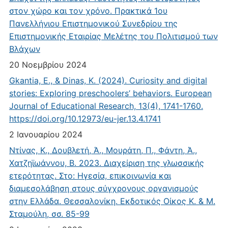
στον χώρο και τον χρόνο. Πρακτικά 1ου
Πανελλήνιου Επιστημονικού Συνεδρίου της
Επιστημονικής Εταιρίας Μελέτης του Πολιτισμού των
Βλάχων
20 Νοεμβρίου 2024
Gkantia, E., & Dinas, K. (2024). Curiosity and digital
stories: Exploring preschoolers’ behaviors. European
Journal of Educational Research, 13(4), 1741-1760.
https://doi.org/10.12973/eu-jer.13.4.1741
2 Ιανουαρίου 2024
Ντίνας, Κ., Δουβλετή, Ά., Μουράτη, Π., Φάντη, Ά.,
Χατζηϊωάννου, Β. 2023. Διαχείριση της γλωσσικής
ετερότητας. Στο: Ηγεσία, επικοινωνία και
διαμεσολάβηση στους σύγχρονους οργανισμούς
στην Ελλάδα. Θεσσαλονίκη. Εκδοτικός Οίκος Κ. & Μ.
Σταμούλη, σσ. 85-99