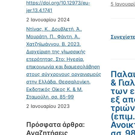
https://doi.org/10.12973/eu-
5 Ιανουαρ
jer.13.4.1741
2 Ιανουαρίου 2024
Ντίνας, Κ., Δουβλετή, Ά.,
Μουράτη, Π., Φάντη, Ά.,
Συνεχίστ
Χατζηϊωάννου, Β. 2023.
Διαχείριση της γλωσσικής
ετερότητας. Στο: Ηγεσία,
επικοινωνία και διαμεσολάβηση
Παλαι
στους σύγχρονους οργανισμούς
& Για
στην Ελλάδα. Θεσσαλονίκη.
των ε
Εκδοτικός Οίκος Κ. & Μ.
Σταμούλη, σσ. 85-99
εξ απ
τριών
2 Ιανουαρίου 2023
(επιμ
Ανοικ
Πρόσφατα άρθρα:
σσ. 9
Αναζητήσεις