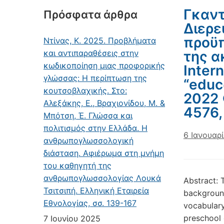
Γκαντι
Πρόσφατα άρθρα
Διερε
προϋ
Ντίνας, Κ. 2025. Προβλήματα
και αντιπαραθέσεις στην
της α
κωδικοποίηση μιας προφορικής
Intern
γλώσσας: Η περίπτωση της
“educ@
κουτσοβλαχικής. Στο:
2022 
Αλεξάκης, Ε., Βραχιονίδου, Μ. &
4576,
Μπότση, Έ. Γλώσσα και
πολιτισμός στην Ελλάδα. Η
6 Ιανουαρ
ανθρωπογλωσσολογική
διάσταση. Αφιέρωμα στη μνήμη
του καθηγητή της
ανθρωπογλωσσολογίας Λουκά
Abstract: 
Τσιτσιπή. Ελληνική Εταιρεία
backgroun
Εθνολογίας, σσ. 139-167
vocabulary
preschool 
7 Ιουνίου 2025