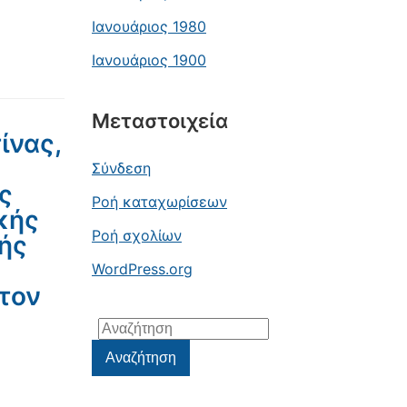
Ιανουάριος 1980
Ιανουάριος 1900
Μεταστοιχεία
ίνας,
Σύνδεση
ς
Ροή καταχωρίσεων
κής
Ροή σχολίων
ής
WordPress.org
στον
Αναζήτηση
για:
Αναζήτηση