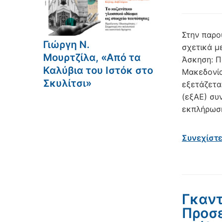
Στην παρο
Γιώργη Ν.
σχετικά μ
Μουρτζίλα, «Από τα
Άσκηση: Π
Καλύβια του Ιστόκ στο
Μακεδονία
Σκυλίτσι»
εξετάζετα
(εξΑΕ) συ
εκπλήρωση
Συνεχίστ
Γκαντι
Προσε