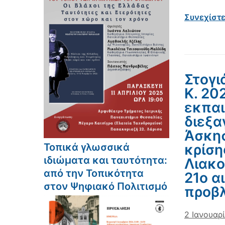
Συνεχίστ
Στογι
Κ. 20
εκπαι
διεξα
Άσκησ
Τοπικά γλωσσικά
κρίση
ιδιώματα και ταυτότητα:
Λιακο
από την Τοπικότητα
21ο α
στον Ψηφιακό Πολιτισμό
προβλ
2 Ιανουαρ