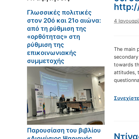
http:
Γλωσσικές πολιτικές
στον 20ό και 21ο αιώνα:
4 Ιανουαρ
από τη ρύθμιση της
«ορθότητας» στη
ρύθμιση της
The main p
επικοινωνιακής
secondary 
συμμετοχής
towards th
attitudes,
questionna
Συνεχίστ
Παρουσίαση του βιβλίου
Ντίνα
«Διονύσιος Ψαριανός