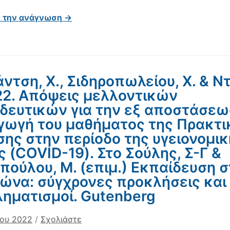
ε την ανάγνωση →
άντση, Χ., Σιδηροπωλείου, Χ. & Ντ
22. Απόψεις μελλοντικών
δευτικών για την εξ αποστάσεω
γωγή του μαθήματος της Πρακτι
ης στην περίοδο της υγειονομικ
ς (COVID-19). Στο Σούλης, Σ-Γ &
πούλου, Μ. (επιμ.) Εκπαίδευση 
ιώνα: σύγχρονες προκλήσεις και
ηματισμοί. Gutenberg
ίου 2022
/
Σχολιάστε