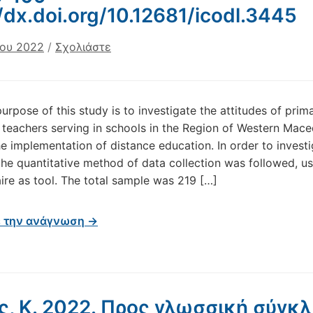
//dx.doi.org/10.12681/icodl.3445
ίου 2022
/
Σχολιάστε
urpose of this study is to investigate the attitudes of prim
teachers serving in schools in the Region of Western Mac
e implementation of distance education. In order to investi
 the quantitative method of data collection was followed, us
ire as tool. The total sample was 219 […]
ε την ανάγνωση →
ς, Κ. 2022. Προς γλωσσική σύγκλ