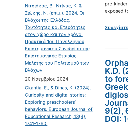
pre-kinder
Νιτσιάκος, Β., Ντίνας, Κ. &
exposed to
Σιώκης, Ν. (επιμ.). 2024. Οι
Βλάχοι της Ελλάδας.
Ταυτότητες και Ετερότητες
Συνεχίστ
στον χώρο και τον χρόνο.
Πρακτικά 1ου Πανελλήνιου
Επιστημονικού Συνεδρίου της
Επιστημονικής Εταιρίας
Orphan
Μελέτης του Πολιτισμού των
K.D. 
Βλάχων
to fo
20 Νοεμβρίου 2024
Greek
Gkantia, E., & Dinas, K. (2024).
diglos
Curiosity and digital stories:
Journ
Exploring preschoolers’
9(2), 
behaviors. European Journal of
Educational Research, 13(4),
DOI: 
1741-1760.