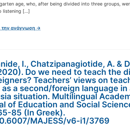
garten age, who, after being divided into three groups, we
 listening […]
ε την ανάγνωση →
ide, I., Chatzipanagiotide, A. & D
(2020). Do we need to teach the d
reigners? Teachers’ views on teac
 as a second/foreign language in
sia situation. Multilingual Acade
al of Education and Social Scienc
65-85 (In Greek).
10.6007/MAJESS/v6-i1/3769