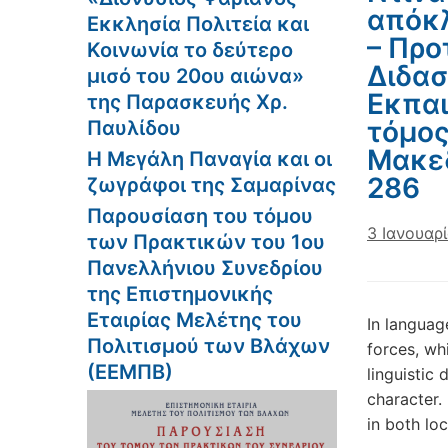
απόκλ
Εκκλησία Πολιτεία και
– Προτ
Κοινωνία το δεύτερο
Διδασ
μισό του 20ου αιώνα»
Εκπαι
της Παρασκευής Χρ.
τόμος
Παυλίδου
Μακεδ
Η Μεγάλη Παναγία και οι
286
ζωγράφοι της Σαμαρίνας
Παρουσίαση του τόμου
3 Ιανουαρ
των Πρακτικών του 1ου
Πανελλήνιου Συνεδρίου
της Επιστημονικής
Εταιρίας Μελέτης του
In languag
Πολιτισμού των Βλάχων
forces, wh
(ΕΕΜΠΒ)
linguistic 
character. 
in both lo