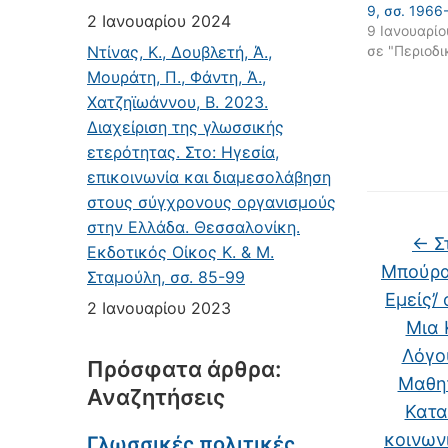
9, σσ. 1966
2 Ιανουαρίου 2024
9 Ιανουαρίο
Ντίνας, Κ., Δουβλετή, Ά.,
σε "Περιοδι
Μουράτη, Π., Φάντη, Ά.,
Χατζηϊωάννου, Β. 2023.
Διαχείριση της γλωσσικής
ετερότητας. Στο: Ηγεσία,
επικοινωνία και διαμεσολάβηση
στους σύγχρονους οργανισμούς
στην Ελλάδα. Θεσσαλονίκη.
←
Στ
Εκδοτικός Οίκος Κ. & Μ.
Μπούρας
Σταμούλη, σσ. 85-99
Εμείς’/ 
2 Ιανουαρίου 2023
Μια 
Λόγο
Πρόσφατα άρθρα:
Μαθη
Αναζητήσεις
Κατα
κοινων
Γλωσσικές πολιτικές