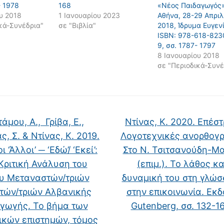
- 1978
168
«Νέος Παιδαγωγός»
υ 2018
1 Ιανουαρίου 2023
Αθήνα, 28-29 Απριλ
κά-Συνέδρια"
σε "Βιβλία"
2018, Ίδρυμα Ευγεν
ISBN: 978-618-823
9, σσ. 1787- 1797
8 Ιανουαρίου 2018
σε "Περιοδικά-Συνέ
άμου, Α., Γρίβα, Ε.,
Ντίνας, Κ. 2020. Επέσ
, Σ. & Ντίνας, Κ. 2019.
Λογοτεχνικές ανορθογρ
οι ‘Άλλοι’ ─ ‘Εδώ’/ ‘Εκεί’:
Στο Ν. Τσιτσανούδη-Μ
Κριτική Ανάλυση του
(επιμ.). Το λάθος κα
υ Μεταναστών/τριών
δυναμική του στη γλώσ
τών/τριών Αλβανικής
στην επικοινωνία. Εκδ
γωγής. Το βήμα των
Gutenberg, σσ. 132-1
ικών επιστημών, τόμος