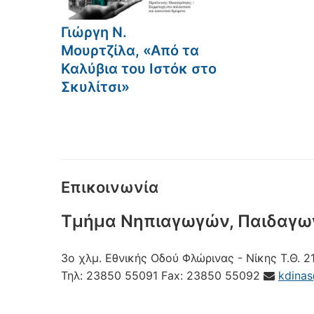
Γιώργη Ν.
Μουρτζίλα, «Από τα
Καλύβια του Ιστόκ στο
Σκυλίτσι»
Επικοινωνία
Τμήμα Νηπιαγωγών, Παιδαγω
3ο χλμ. Εθνικής Οδού Φλώρινας - Νίκης
Τ.Θ. 2
Τηλ:
23850 55091
Fax:
23850 55092
kdina