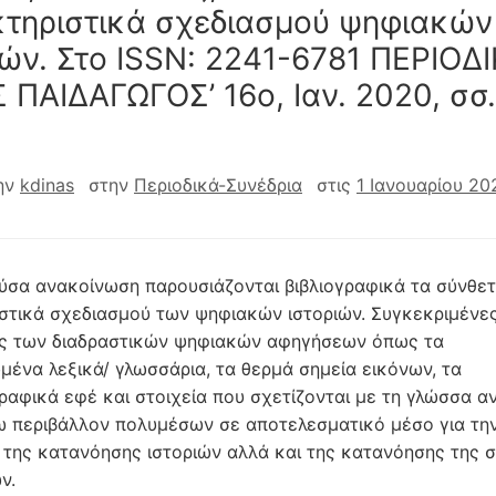
τηριστικά σχεδιασμού ψηφιακών
ιών. Στο ISSN: 2241-6781 ΠΕΡΙΟΔ
 ΠΑΙΔΑΓΩΓΟΣ’ 16ο, Ιαν. 2020, σσ.
ην
kdinas
στην
Περιοδικά-Συνέδρια
στις
1 Ιανουαρίου 20
ύσα ανακοίνωση παρουσιάζονται βιβλιογραφικά τα σύνθε
­στικά σχεδιασμού των ψηφιακών ιστοριών. Συγκεκριμένε
ες των διαδραστικών ψηφιακών αφηγήσεων όπως τα
ένα λεξικά/ γλωσσάρια, τα θερμά ση­μεία εικόνων, τα
ραφικά εφέ και στοιχεία που σχετίζονται με τη γλώσσα α­
ω περιβάλλον πολυμέσων σε αποτελεσματικό μέσο για τη
της κατανόησης ιστοριών αλλά και της κατανόησης της 
ων.