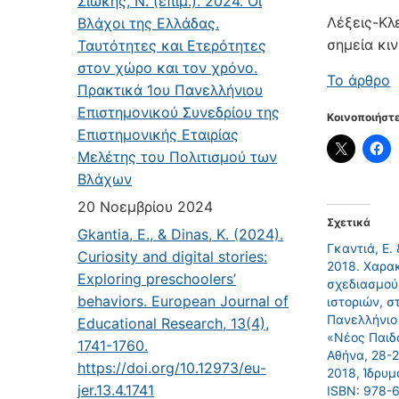
Σιώκης, Ν. (επιμ.). 2024. Οι
Λέξεις-Κλ
Βλάχοι της Ελλάδας.
σημεία κι
Ταυτότητες και Ετερότητες
στον χώρο και τον χρόνο.
Το άρθρο
Πρακτικά 1ου Πανελλήνιου
Επιστημονικού Συνεδρίου της
Κοινοποιήστε
Επιστημονικής Εταιρίας
Μελέτης του Πολιτισμού των
Βλάχων
20 Νοεμβρίου 2024
Σχετικά
Gkantia, E., & Dinas, K. (2024).
Γκαντιά, Ε. 
Curiosity and digital stories:
2018. Χαρα
Exploring preschoolers’
σχεδιασμού
behaviors. European Journal of
ιστοριών, σ
Πανελλήνιο
Educational Research, 13(4),
«Νέος Παιδ
1741-1760.
Αθήνα, 28-2
https://doi.org/10.12973/eu-
2018, Ίδρυμ
jer.13.4.1741
ISBN: 978-