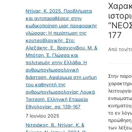
Χαρακ
Ντίνας, Κ. 2025. Προβλήματα
ιστορ
και αντιπαραθέσεις στην
“ΝΕΟΣ
κωδικοποίηση μιας προφορικής
γλώσσας: Η περίπτωση της
177
κουτσοβλαχικής. Στο:
Αλεξάκης, Ε., Βραχιονίδου, Μ. &
Από τον/τ
Μπότση, Έ. Γλώσσα και
πολιτισμός στην Ελλάδα. Η
ανθρωπογλωσσολογική
Στην παρο
διάσταση. Αφιέρωμα στη μνήμη
χαρακτηρι
του καθηγητή της
λειτουργί
ανθρωπογλωσσολογίας Λουκά
ενσωματωμ
Τσιτσιπή. Ελληνική Εταιρεία
κινηματογ
Εθνολογίας, σσ. 139-167
το εν λόγ
7 Ιουνίου 2025
προώθηση 
Νιτσιάκος, Β., Ντίνας, Κ. &
των λέξε