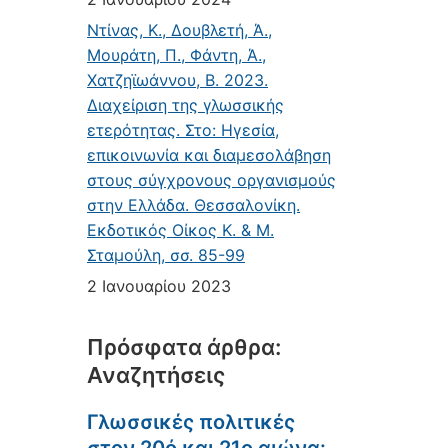
Ντίνας, Κ., Δουβλετή, Ά.,
Μουράτη, Π., Φάντη, Ά.,
Χατζηϊωάννου, Β. 2023.
Διαχείριση της γλωσσικής
ετερότητας. Στο: Ηγεσία,
επικοινωνία και διαμεσολάβηση
στους σύγχρονους οργανισμούς
στην Ελλάδα. Θεσσαλονίκη.
Εκδοτικός Οίκος Κ. & Μ.
Σταμούλη, σσ. 85-99
2 Ιανουαρίου 2023
Πρόσφατα άρθρα:
Αναζητήσεις
Γλωσσικές πολιτικές