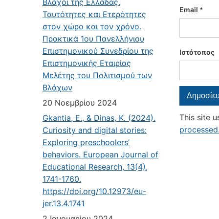
Βλάχοι της Ελλάδας.
Email
*
Ταυτότητες και Ετερότητες
στον χώρο και τον χρόνο.
Πρακτικά 1ου Πανελλήνιου
Επιστημονικού Συνεδρίου της
Ιστότοπος
Επιστημονικής Εταιρίας
Μελέτης του Πολιτισμού των
Βλάχων
20 Νοεμβρίου 2024
This site 
Gkantia, E., & Dinas, K. (2024).
processed
Curiosity and digital stories:
Exploring preschoolers’
behaviors. European Journal of
Educational Research, 13(4),
1741-1760.
https://doi.org/10.12973/eu-
jer.13.4.1741
2 Ιανουαρίου 2024