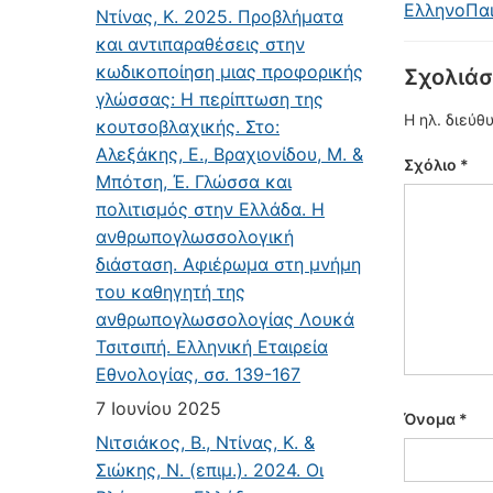
ΕλληνοΠαι
Ντίνας, Κ. 2025. Προβλήματα
και αντιπαραθέσεις στην
κωδικοποίηση μιας προφορικής
Σχολιάσ
γλώσσας: Η περίπτωση της
Η ηλ. διεύθ
κουτσοβλαχικής. Στο:
Αλεξάκης, Ε., Βραχιονίδου, Μ. &
Σχόλιο
*
Μπότση, Έ. Γλώσσα και
πολιτισμός στην Ελλάδα. Η
ανθρωπογλωσσολογική
διάσταση. Αφιέρωμα στη μνήμη
του καθηγητή της
ανθρωπογλωσσολογίας Λουκά
Τσιτσιπή. Ελληνική Εταιρεία
Εθνολογίας, σσ. 139-167
7 Ιουνίου 2025
Όνομα
*
Νιτσιάκος, Β., Ντίνας, Κ. &
Σιώκης, Ν. (επιμ.). 2024. Οι