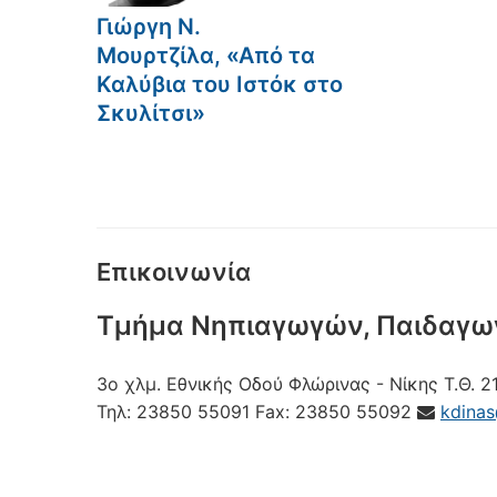
Γιώργη Ν.
Μουρτζίλα, «Από τα
Καλύβια του Ιστόκ στο
Σκυλίτσι»
Επικοινωνία
Τμήμα Νηπιαγωγών, Παιδαγω
3ο χλμ. Εθνικής Οδού Φλώρινας - Νίκης
Τ.Θ. 2
Τηλ:
23850 55091
Fax:
23850 55092
kdina