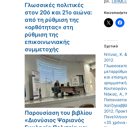
βλ.
ΠΡΑΚΤ
Γλωσσικές πολιτικές
στον 20ό και 21ο αιώνα:
Κοινοποιήστε
από τη ρύθμιση της
«ορθότητας» στη
ρύθμιση της
επικοινωνιακής
Σχετικά
συμμετοχής
Ντίνας, Κ. 
2012.
Γλωσσοεκπα
μεταρρύθμι
και επίσημη
γραμματική.
Κουτσογιάνν
Νάκας, Α., Ν
Παπαναστασ
Χατζησαββίδ
2012. Πρακ
Παρουσίαση του βιβλίου
Πανελλήνιο
«Διονύσιος Ψαριανός
«35 χρόνια 