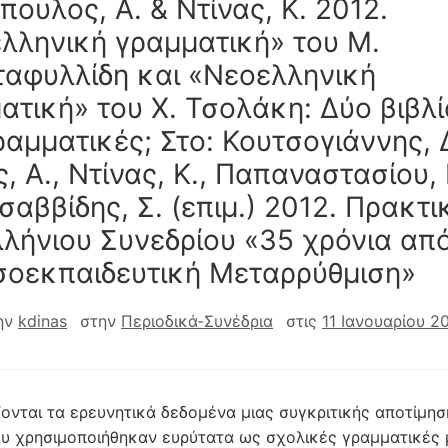
πουλος, Α. & Ντίνας, Κ. 2012.
λληνική γραμματική» του Μ.
ταφυλλίδη και «Νεοελληνική
ατική» του Χ. Τσολάκη: Δύο βιβλί
ραμματικές; Στο: Κουτσογιάννης, Δ
, Α., Ντίνας, Κ., Παπαναστασίου, 
σαββίδης, Σ. (επιμ.) 2012. Πρακτι
λήνιου Συνεδρίου «35 χρόνια από
οεκπαιδευτική Μεταρρύθμιση»
ην
kdinas
στην
Περιοδικά-Συνέδρια
στις
11 Ιανουαρίου 2
ονται τα ερευνητικά δεδομένα μιας συγκριτικής αποτίμησ
ου χρησιμοποιήθηκαν ευρύτατα ως σχολικές γραμματικές 