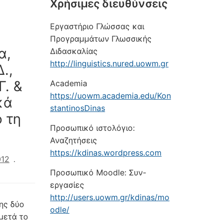
Xρήσιμες διευθύνσεις
Εργαστήριο Γλώσσας και
Προγραμμάτων Γλωσσικής
α,
Διδασκαλίας
http://linguistics.nured.uowm.gr
.,
Γ. &
Academia
https://uowm.academia.edu/Kon
κά
stantinosDinas
 τη
Προσωπικό ιστολόγιο:
Αναζητήσεις
https://kdinas.wordpress.com
012
.
Προσωπικό Moodle: Συν-
εργασίες
http://users.uowm.gr/kdinas/mo
ης δύο
odle/
μετά το