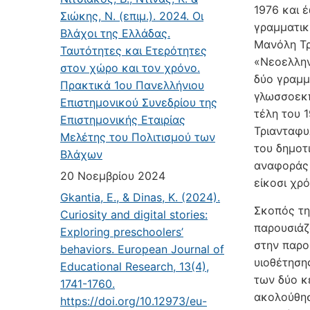
1976 και 
Σιώκης, Ν. (επιμ.). 2024. Οι
γραμματικ
Βλάχοι της Ελλάδας.
Μανόλη Τρ
Ταυτότητες και Ετερότητες
«Νεοελλην
στον χώρο και τον χρόνο.
δύο γραμμ
Πρακτικά 1ου Πανελλήνιου
γλωσσοεκπ
Επιστημονικού Συνεδρίου της
τέλη του 
Επιστημονικής Εταιρίας
Τριανταφυ
Μελέτης του Πολιτισμού των
του δημοτ
Βλάχων
αναφοράς 
20 Νοεμβρίου 2024
είκοσι χρό
Gkantia, E., & Dinas, K. (2024).
Σκοπός τη
Curiosity and digital stories:
παρουσιάζ
Exploring preschoolers’
στην παρο
behaviors. European Journal of
υιοθέτηση
Educational Research, 13(4),
των δύο κ
1741-1760.
ακολούθησ
https://doi.org/10.12973/eu-