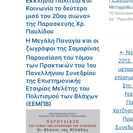
Εκκλησία Πολιτεία και
Γλωσσοεκπα
Μεταρρύθμ
Κοινωνία το δεύτερο
10 Ιανουαρί
μισό του 20ου αιώνα»
σε "Περιοδι
της Παρασκευής Χρ.
Παυλίδου
Η Μεγάλη Παναγία και οι
ζωγράφοι της Σαμαρίνας
←
Ντί
Παρουσίαση του τόμου
2012.
των Πρακτικών του 1ου
μεταρ
Πανελλήνιου Συνεδρίου
επίσημ
της Επιστημονικής
Στο
Εταιρίας Μελέτης του
Νάκ
Πολιτισμού των Βλάχων
Πα
(ΕΕΜΠΒ)
Χατζησα
Πρα
Συνεδρ