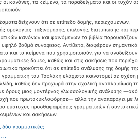
ς οι κανόνες, τα κείμενα, τα παραδείγματα και οι τυχόν α
μοποιούν.
έσματα δείχνουν ότι σε επίπεδο δομής, περιεχομένων,
ής ορολογίας, ταξινόμησης, επιλογής, διατύπωσης και πε
ατικών κανόνων και φαινόμενων τα βιβλία παρουσιάζουν
ά υψηλό βαθμό συνάφειας. Αντίθετα, διαφέρουν σημαντικά
ατα και τα κείμενα που χρησιμοποιούν, για να αναδείξουν
γραμματικές δομές, καθώς και στις ασκήσεις που περιέχο
ιωτικά προκύπτει ότι σε επίπεδο ανάλυσης της δομής τη
 γραμματική του Τσολάκη ελάχιστα καινοτομεί σε σχέση 
λλίδη, καθώς δεν προχωρά στην σχολική αναπλαισίωση τ
με όρους μιας μοντέρνας γλωσσολογικής ανάλυσης ―ακό
ποχή που πρωτοκυκλοφόρησε― αλλά την αναπαράγει με λ
ρο εύστοχες προσθαφαιρέσεις γραμματικών ή συντακτικ
κειμένων και ασκήσεων.
, δύο γραμματικές;