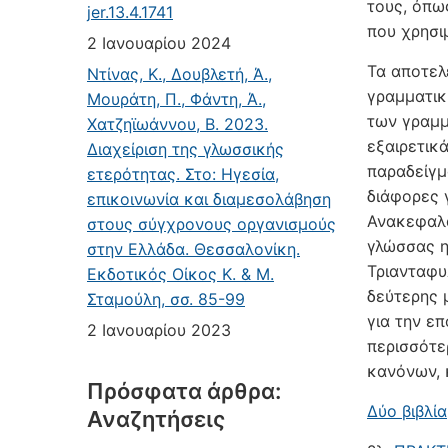
τους, όπω
jer.13.4.1741
που χρησι
2 Ιανουαρίου 2024
Τα αποτελ
Ντίνας, Κ., Δουβλετή, Ά.,
γραμματικ
Μουράτη, Π., Φάντη, Ά.,
των γραμμ
Χατζηϊωάννου, Β. 2023.
εξαιρετικ
Διαχείριση της γλωσσικής
παραδείγμ
ετερότητας. Στο: Ηγεσία,
διάφορες 
επικοινωνία και διαμεσολάβηση
Ανακεφαλα
στους σύγχρονους οργανισμούς
γλώσσας η
στην Ελλάδα. Θεσσαλονίκη.
Τριανταφυ
Εκδοτικός Οίκος Κ. & Μ.
δεύτερης 
Σταμούλη, σσ. 85-99
για την ε
2 Ιανουαρίου 2023
περισσότε
κανόνων, 
Πρόσφατα άρθρα:
Δύο βιβλία
Αναζητήσεις