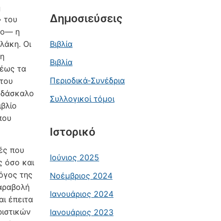
ή
Δημοσιεύσεις
» του
ρο― η
λάκη. Οι
Βιβλία
τη
Βιβλία
 έως τα
Περιοδικά-Συνέδρια
 του
ο δάσκαλο
Συλλογικοί τόμοι
ιβλίο
που
Ιστορικό
ές που
Ιούνιος 2025
ς όσο και
όγος της
Νοέμβριος 2024
παραβολή
Ιανουάριος 2024
ι έπειτα
ριστικών
Ιανουάριος 2023