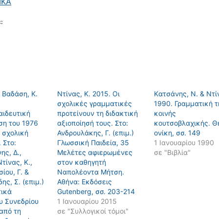
ΙΚΑ
:
& Βαδάση, Κ.
Ντίνας, Κ. 2015. Οι
Kατσάνης, Ν. & Ντίν
σχολικές γραμματικές
1990. Γραμματική τ
ιδευτική
προτείνουν τη διδακτική
κοινής
ση του 1976
αξιοποίησή τους. Στο:
κουτσοβλαχικής. 
 σχολική
Ανδρουλάκης, Γ. (επιμ.)
ονίκη, σσ. 149
 Στο:
Γλωσσική Παιδεία, 35
1 Ιανουαρίου 1990
ης, Δ.,
Μελέτες αφιερωμένες
σε "Βιβλία"
τίνας, Κ.,
στον καθηγητή
ίου, Γ. &
Ναπολέοντα Μήτση.
ης, Σ. (επιμ.)
Αθήνα: Εκδόσεις
τικά
Gutenberg, σσ. 203-214
υ Συνεδρίου
1 Ιανουαρίου 2015
από τη
σε "Συλλογικοί τόμοι"