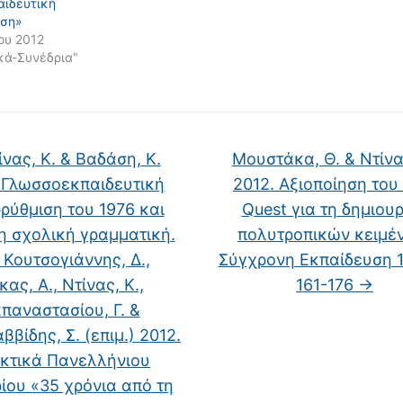
ιδευτική
ιση»
ου 2012
κά-Συνέδρια"
νας, Κ. & Βαδάση, Κ.
Μουστάκα, Θ. & Ντίνα
 Γλωσσοεκπαιδευτική
2012. Αξιοποίηση του
ρύθμιση του 1976 και
Quest για τη δημιου
η σχολική γραμματική.
πολυτροπικών κειμέ
: Κουτσογιάννης, Δ.,
Σύγχρονη Eκπαίδευση 17
ας, Α., Ντίνας, Κ.,
161-176
→
παναστασίου, Γ. &
ββίδης, Σ. (επιμ.) 2012.
κτικά Πανελλήνιου
ίου «35 χρόνια από τη