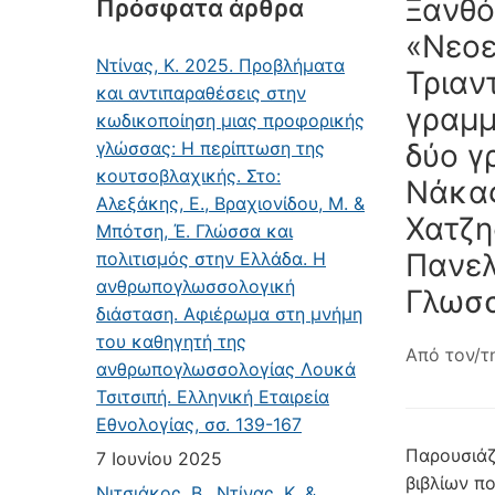
Ξανθό
Πρόσφατα άρθρα
«Νεοε
Ντίνας, Κ. 2025. Προβλήματα
Τριαν
και αντιπαραθέσεις στην
γραμμ
κωδικοποίηση μιας προφορικής
γλώσσας: Η περίπτωση της
δύο γ
κουτσοβλαχικής. Στο:
Νάκας
Αλεξάκης, Ε., Βραχιονίδου, Μ. &
Χατζη
Μπότση, Έ. Γλώσσα και
Πανελ
πολιτισμός στην Ελλάδα. Η
ανθρωπογλωσσολογική
Γλωσσ
διάσταση. Αφιέρωμα στη μνήμη
του καθηγητή της
Από τον/τ
ανθρωπογλωσσολογίας Λουκά
Τσιτσιπή. Ελληνική Εταιρεία
Εθνολογίας, σσ. 139-167
Παρουσιάζ
7 Ιουνίου 2025
βιβλίων π
Νιτσιάκος, Β., Ντίνας, Κ. &