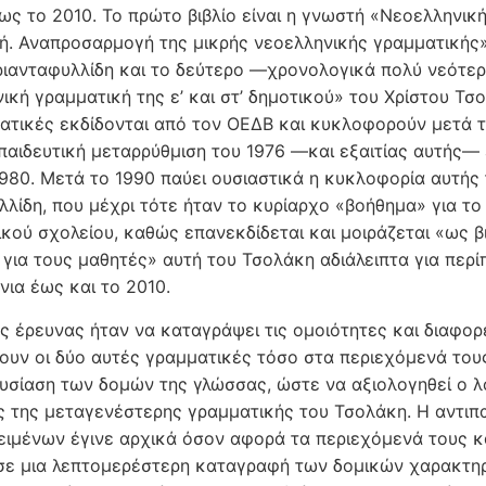
έως το 2010. Το πρώτο βιβλίο είναι η γνωστή «Νεοελληνικ
ή. Αναπροσαρμογή της μικρής νεοελληνικής γραμματικής
ιανταφυλλίδη και το δεύτερο ―χρονολογικά πολύ νεότε
ική γραμματική της ε’ και στ’ δημοτικού» του Χρίστου Τσο
ατικές εκδίδονται από τον ΟΕΔΒ και κυκλοφορούν μετά 
αιδευτική μεταρρύθμιση του 1976 —και εξαιτίας αυτής—
1980. Μετά το 1990 παύει ουσιαστικά η κυκλοφορία αυτής
λλίδη, που μέχρι τότε ήταν το κυρίαρχο «βοήθημα» για τ
ικού σχολείου, καθώς επανεκδίδεται και μοιράζεται «ως β
για τους μαθητές» αυτή του Τσολάκη αδιάλειπτα για περί
νια έως και το 2010.
ς έρευνας ήταν να καταγράψει τις ομοιότητες και διαφορ
ουν οι δύο αυτές γραμματικές τόσο στα περιεχόμενά του
υσίαση των δομών της γλώσσας, ώστε να αξιολογηθεί ο λ
ς της μεταγενέστερης γραμματικής του Τσολάκη. Η αντι
ειμένων έγινε αρχικά όσον αφορά τα περιεχόμενά τους κα
ε μια λεπτομερέστερη καταγραφή των δομικών χαρακτη