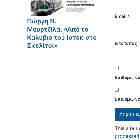
Email
*
Γιώργη Ν.
Μουρτζίλα, «Από τα
Καλύβια του Ιστόκ στο
Ιστότοπος
Σκυλίτσι»
Επιθυμώ να
Επιθυμώ να
This site 
processed