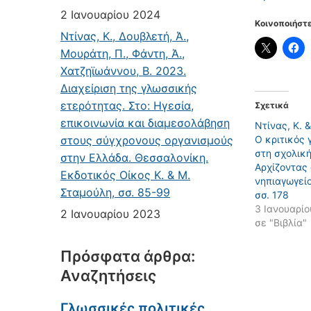
2 Ιανουαρίου 2024
Κοινοποιήστε
Ντίνας, Κ., Δουβλετή, Ά.,
Μουράτη, Π., Φάντη, Ά.,
Χατζηϊωάννου, Β. 2023.
Διαχείριση της γλωσσικής
ετερότητας. Στο: Ηγεσία,
Σχετικά
επικοινωνία και διαμεσολάβηση
Ντίνας, Κ. &
στους σύγχρονους οργανισμούς
Ο κριτικός
στη σχολική
στην Ελλάδα. Θεσσαλονίκη.
Αρχίζοντας 
Εκδοτικός Οίκος Κ. & Μ.
νηπιαγωγεί
Σταμούλη, σσ. 85-99
σσ. 178
3 Ιανουαρίο
2 Ιανουαρίου 2023
σε "Βιβλία"
Πρόσφατα άρθρα:
Αναζητήσεις
Γλωσσικές πολιτικές