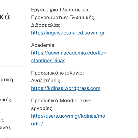
Εργαστήριο Γλώσσας και
ικά
Προγραμμάτων Γλωσσικής
Διδασκαλίας
http://linguistics.nured.uowm.gr
Academia
https://uowm.academia.edu/Kon
stantinosDinas
Προσωπικό ιστολόγιο:
ευτική
Αναζητήσεις
https://kdinas.wordpress.com
σικής
Προσωπικό Moodle: Συν-
εργασίες
http://users.uowm.gr/kdinas/mo
ας
,
odle/
ινα),