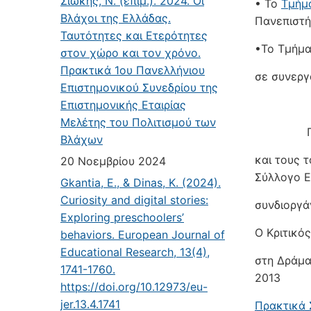
Σιώκης, Ν. (επιμ.). 2024. Οι
• Το
Τμήμ
Βλάχοι της Ελλάδας.
Πανεπιστή
Ταυτότητες και Ετερότητες
•Το Τμήμ
στον χώρο και τον χρόνο.
Πρακτικά 1ου Πανελλήνιου
σε συν
Επιστημονικού Συνεδρίου της
τη ΔΗ
Επιστημονικής Εταιρίας
Μελέτης του Πολιτισμού των
ΠΟΛΙΤΙΣΤ
Βλάχων
και τους 
20 Νοεμβρίου 2024
Σύλλογο Ε
Gkantia, E., & Dinas, K. (2024).
Curiosity and digital stories:
συνδιοργά
Exploring preschoolers’
Ο Κριτικό
behaviors. European Journal of
Educational Research, 13(4),
στη Δράμα
1741-1760.
2013
https://doi.org/10.12973/eu-
jer.13.4.1741
Πρακτικά 