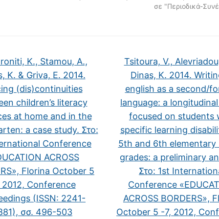
σε "Περιοδικά-Συνέ
oniti, K., Stamou, A.,
Tsitoura, V., Alevriadou
, K. & Griva, E. 2014.
Dinas, K. 2014. Writin
ing (dis)continuities
english as a second/fo
en children’s literacy
language: a longitudinal
ces at home and in the
focused on students 
rten: a case study. Στο:
specific learning disabili
ternational Conference
5th and 6th elementary
DUCATION ACROSS
grades: a preliminary an
S», Florina October 5
Στο: 1st Internation
, 2012, Conference
Conference «EDUCA
eedings (ISSN: 2241-
ACROSS BORDERS», Fl
881), σσ. 496-503
October 5 -7, 2012, Con