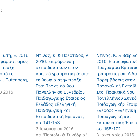
:
 Γώτη, Ε. 2016.
Ντίνας, K. & Πολατίδου, Ά.
Ντίνας, K. & Βαϊρινο
 γραμματισμός
2016. Επιμόρφωση
2016. Επιμορφωτικ
 πράξη.
εκπαιδευτικών στον
Πρόγραμμα Κριτικο
από το
κριτικό γραμματισμό: από
Γραμματισμού: Διδ
ο… Gutenberg,
τη θεωρία στην πράξη.
Παρεμβάσεις στην
Στο: Πρακτικά 9oυ
Προσχολική Εκπαίδ
υ 2016
Πανελλήνιου Συνεδρίου
Στο: Πρακτικά 9oυ
Παιδαγωγικής Εταιρείας
Πανελλήνιου Συνεδ
Ελλάδος «Ελληνική
Παιδαγωγικής Εται
Παιδαγωγική και
Ελλάδος «Ελληνική
Εκπαιδευτική Έρευνα»,
Παιδαγωγική και
σσ. 141-153.
Εκπαιδευτική Έρευ
3 Ιανουαρίου 2016
σσ. 155-172.
σε "Περιοδικά-Συνέδρια"
3 Ιανουαρίου 2016