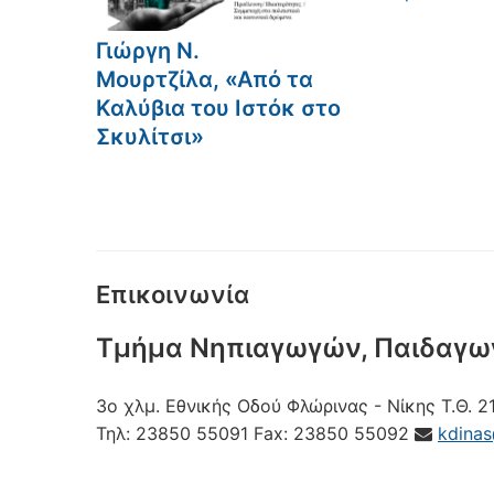
Γιώργη Ν.
Μουρτζίλα, «Από τα
Καλύβια του Ιστόκ στο
Σκυλίτσι»
Επικοινωνία
Τμήμα Νηπιαγωγών, Παιδαγω
3ο χλμ. Εθνικής Οδού Φλώρινας - Νίκης
Τ.Θ. 2
Τηλ:
23850 55091
Fax:
23850 55092
kdina