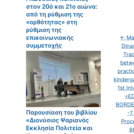
στον 20ό και 21ο αιώνα:
από τη ρύθμιση της
«ορθότητας» στη
ρύθμιση της
επικοινωνιακής
←
Mar
συμμετοχής
Dinas
Trac
betwe
practi
kinderga
1st In
«E
BORDER
Παρουσίαση του βιβλίου
-7
«Διονύσιος Ψαριανός
Proc
Εκκλησία Πολιτεία και
8