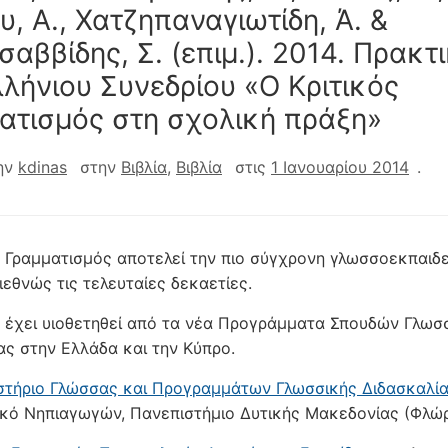
υ, Α., Χατζηπαναγιωτίδη, Ά. &
σαββίδης, Σ. (επιμ.). 2014. Πρακτ
λήνιου Συνεδρίου «Ο Κριτικός
ατισμός στη σχολική πράξη»
ην
kdinas
στην
Βιβλία
,
Βιβλία
στις
1 Ιανουαρίου 2014
.
ς Γραμματισμός αποτελεί την πιο σύγχρονη γλωσσοεκπαιδ
ιεθνώς τις τελευταίες δεκαετίες.
έχει υιοθετηθεί από τα νέα Προγράμματα Σπουδών Γλωσ
ας στην Ελλάδα και την Κύπρο.
στήριο Γλώσσας και Προγραμμάτων Γλωσσικής Διδασκαλί
κό Νηπιαγωγών, Πανεπιστήμιο Δυτικής Μακεδονίας (Φλώρ