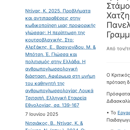
Στάμο
Ντίνας, Κ. 2025. Προβλήματα
Χατζη
και αντιπαραθέσεις στην
Πανελ
κωδικοποίηση μιας προφορικής
γλώσσας: Η περίπτωση της
Γραμμ
κουτσοβλαχικής. Στο:
Αλεξάκης, Ε., Βραχιονίδου, Μ. &
Από τον/τ
Μπότση, Έ. Γλώσσα και
πολιτισμός στην Ελλάδα. Η
ανθρωπογλωσσολογική
Ο Κριτικό
διάσταση. Αφιέρωμα στη μνήμη
πρόταση δ
του καθηγητή της
ανθρωπογλωσσολογίας Λουκά
Πρόσφατα 
Τσιτσιπή. Ελληνική Εταιρεία
Διδασκαλί
Εθνολογίας, σσ. 139-167
• Το
Εργα
7 Ιουνίου 2025
Παιδαγωγι
Νιτσιάκος, Β., Ντίνας, Κ. &