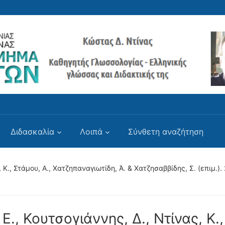
Διδασκαλία
Λοιπά
Σύνθετη αναζήτηση
ς, Κ., Στάμου, Α., Χατζηπαναγιωτίδη, Ά. & Χατζησαββίδης, Σ. (επιμ
 Ε., Κουτσογιάννης, Δ., Ντίνας, Κ.,