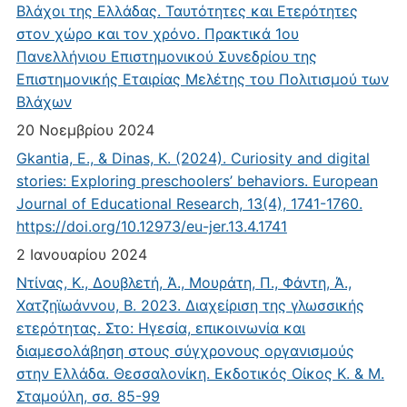
Βλάχοι της Ελλάδας. Ταυτότητες και Ετερότητες
στον χώρο και τον χρόνο. Πρακτικά 1ου
Πανελλήνιου Επιστημονικού Συνεδρίου της
Επιστημονικής Εταιρίας Μελέτης του Πολιτισμού των
Βλάχων
20 Νοεμβρίου 2024
Gkantia, E., & Dinas, K. (2024). Curiosity and digital
stories: Exploring preschoolers’ behaviors. European
Journal of Educational Research, 13(4), 1741-1760.
https://doi.org/10.12973/eu-jer.13.4.1741
2 Ιανουαρίου 2024
Ντίνας, Κ., Δουβλετή, Ά., Μουράτη, Π., Φάντη, Ά.,
Χατζηϊωάννου, Β. 2023. Διαχείριση της γλωσσικής
ετερότητας. Στο: Ηγεσία, επικοινωνία και
διαμεσολάβηση στους σύγχρονους οργανισμούς
στην Ελλάδα. Θεσσαλονίκη. Εκδοτικός Οίκος Κ. & Μ.
Σταμούλη, σσ. 85-99