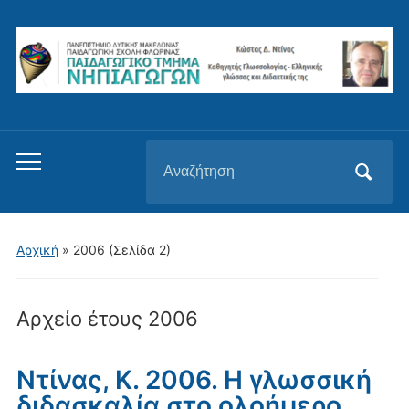
Αναζήτηση
Εναλλαγή
για:
του
μενού
για
Αρχική
»
2006
(Σελίδα 2)
κινητά
Αρχείο έτους
2006
Ντίνας, Κ. 2006. Η γλωσσική
διδασκαλία στο ολοήμερο