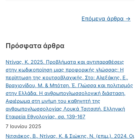
Πλοήγηση άρθρων
Επόμενα άρθρα
→
Πρόσφατα άρθρα
Ντίνας, Κ. 2025. Προβλήματα και αντιπαραθέσεις
στην κωδικοποίηση μιας προφορικής γλώσσας: Η
περίπτωση της κουτσοβλαχικής. Στο: Αλεξάκης, Ε.,
Βραχιονίδου, Μ. & Μπότση, Έ. Γλώσσα και πολιτισμός
στην Ελλάδα. Η ανθρωπογλωσσολογική διάσταση.
Αφιέρωμα στη μνήμη του καθηγητή της
ανθρωπογλωσσολογίας Λουκά Τσιτσιπή. Ελληνική
Εταιρεία Εθνολογίας, σσ. 139-167
7 Ιουνίου 2025
Νιτσιάκος, Β., Ντίνας, Κ. & Σιώκης, Ν. (επιμ.). 2024. Οι