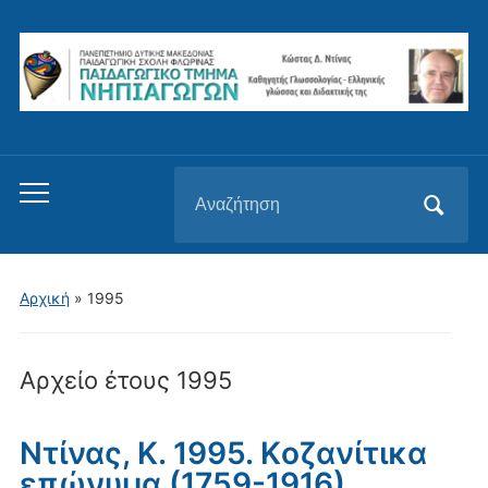
Αναζήτηση
Εναλλαγή
για:
του
μενού
για
Αρχική
»
1995
κινητά
Αρχείο έτους
1995
Ντίνας, Κ. 1995. Kοζανίτικα
επώνυμα (1759-1916).