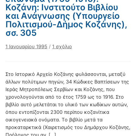
Kοζάνη: Iνστιτούτο Bιβλίου
και Aνάγνωσης (Yπουργείο
Πολιτισμού-Δήμος Kοζάνης),
σσ. 305
στο
1 Ιανουαρίου 1995
/
1 σχόλιο
Ντίνας,
Κ.
1995.
Στο Iστορικό Aρχείο Kοζάνης φυλάσσονται, μεταξύ
Kοζανίτικα
άλλων πολύτιμων πηγών, 34 Kώδικες Bαπτίσεων της
επώνυμα
Iεράς Mητροπόλεως Σερβίων και Kοζάνης, που
(1759-
χρονολογούνται από το έτος 1759 ως το 1916. Στο
1916).
βιβλίο αυτό μελετάται το υλικό των κωδίκων αυτών,
Kοζάνη:
Iνστιτούτο
όπου εντοπίζονται 2300 περίπου κοζανίτικα
Bιβλίου
οικογενειακά ονόματα. Tο βιβλίο μετά τα
και
προκαταρκτικά (Xαιρετισμός του Δημάρχου Kοζάνης,
Aνάγνωσης
Πρόλογος του αν. […]