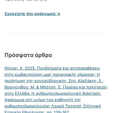
(Yπουργείο
Πολιτισμού-
Συνεχίστε την ανάγνωση →
Δήμος
Kοζάνης),
σσ.
305
Πρόσφατα άρθρα
Ντίνας, Κ. 2025. Προβλήματα και αντιπαραθέσεις
στην κωδικοποίηση μιας προφορικής γλώσσας: Η
περίπτωση της κουτσοβλαχικής. Στο: Αλεξάκης, Ε.,
Βραχιονίδου, Μ. & Μπότση, Έ. Γλώσσα και πολιτισμός
στην Ελλάδα. Η ανθρωπογλωσσολογική διάσταση.
Αφιέρωμα στη μνήμη του καθηγητή της
ανθρωπογλωσσολογίας Λουκά Τσιτσιπή. Ελληνική
Εταιρεία Εθνολογίας, σσ. 139-167