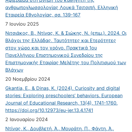
ανθρωπογλωσσολογίας Λουκά Τσιτσιπή. Ελληνική
Εταιρεία Εθνολογίας, σσ. 139-167
7 Ιουνίου 2025
Νιτσιάκος, Β., Ντίνας, Κ. & Σιώκης, Ν. (επιμ.). 2024. Οι
Βλάχοι της Ελλάδας. Ταυτότητες και Ετερότητες
στον χώρο και τον χρόνο. Πρακτικά 1ου
Πανελλήνιου Επιστημονικού Συνεδρίου της
Επιστημονικής Εταιρίας Μελέτης του Πολιτισμού των
Βλάχων
20 Νοεμβρίου 2024
Gkantia, E., & Dinas, K. (2024). Curiosity and digital
stories: Exploring preschoolers’ behaviors. European
Journal of Educational Research, 13(4), 1741-1760.
https://doi.org/10.12973/eu-jer.13.4.1741
2 Ιανουαρίου 2024
Ντίνας, Κ., Δουβλετή, Ά., Μουράτη, Π., Φάντη, Ά.,