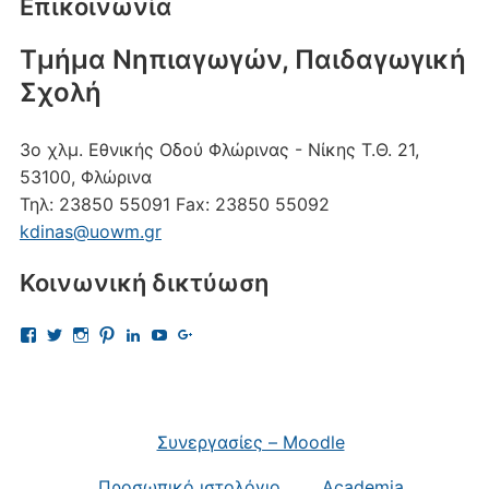
Επικοινωνία
Τμήμα Νηπιαγωγών, Παιδαγωγική
Σχολή
3ο χλμ. Εθνικής Οδού Φλώρινας - Νίκης
Τ.Θ. 21,
53100, Φλώρινα
Τηλ:
23850 55091
Fax:
23850 55092
kdinas@uowm.gr
Κοινωνική δικτύωση
Προβολή
Προβολή
Προβολή
Προβολή
Προβολή
Προβολή
Προβολή
του
του
του
του
του
του
του
προφίλ
προφίλ
προφίλ
προφίλ
προφίλ
προφίλ
προφίλ
kostas.dinas.5
kdinas
kostas.dinas
kostasdinas5
kostas-
UChAdaJsJLQpgewcpHcQITuQ
112693691456297865081
στο
στο
στο
στο
dinas-
στο
στο
Facebook
Twitter
Instagram
Pinterest
9701709?
YouTube
Google+
trk=nav_responsive_tab_profile
Συνεργασίες – Moodle
στο
LinkedIn
Προσωπικό ιστολόγιο
Academia