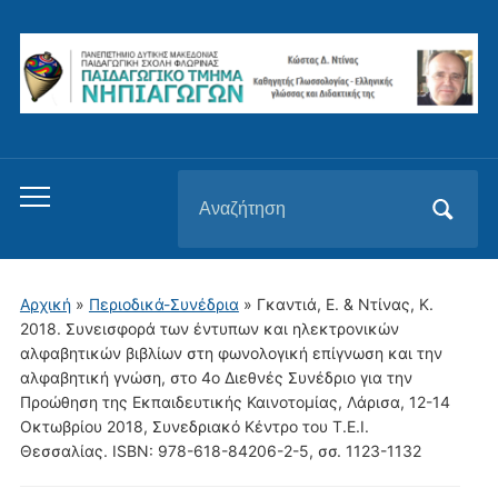
Αναζήτηση
Εναλλαγή
για:
του
μενού
για
Αρχική
»
Περιοδικά-Συνέδρια
»
Γκαντιά, Ε. & Ντίνας, Κ.
κινητά
2018. Συνεισφορά των έντυπων και ηλεκτρονικών
αλφαβητικών βιβλίων στη φωνολογική επίγνωση και την
αλφαβητική γνώση, στο 4ο Διεθνές Συνέδριο για την
Προώθηση της Εκπαιδευτικής Καινοτομίας, Λάρισα, 12-14
Οκτωβρίου 2018, Συνεδριακό Κέντρο του Τ.Ε.Ι.
Θεσσαλίας. ISΒN: 978-618-84206-2-5, σσ. 1123-1132