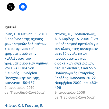
Σχετικά
Γώτη, Ε. & Ντίνας, Κ. 2010.
Ντίνας, Κ., Ξανθόπουλος,
Διερεύνηση της σχέσης
Α. & Κυρίδης, Α. 2009. Ένα
φωνολογικών δεξιοτήτων
μεθοδολογικό εργαλείο για
και οικογενειακού
τον έλεγχο της συνάφειας
γραµματισµού στην
μεταξύ αναλυτικών
καλλιέργεια του
προγραμμάτων και
γραµµατισµού των νηπίων.
διδακτικών εγχειριδίων,
Στο ΠΡΑΚΤΙΚΑ 2ου
στο: ΙΓ’ Διεθνές Συνέδριο
Διεθνούς Συνεδρίου
Παιδαγωγικής Εταιρείας
Προσχολικής Αγωγής,
Ελλάδος, Ιωάννινα 20-22
Ιωάννινα: 150-167
Νοεμβρίου 2009, σσ. 483-
9 Ιανουαρίου 2010
496
σε "Περιοδικά-Συνέδρια"
9 Ιανουαρίου 2009
σε "Περιοδικά-Συνέδρια"
Ντίνας, Κ. & Γκαντιά, Ε.