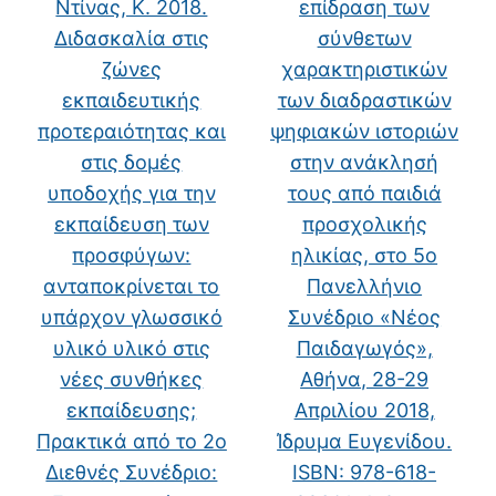
Ντίνας, Κ. 2018.
επίδραση των
Διδασκαλία στις
σύνθετων
ζώνες
χαρακτηριστικών
εκπαιδευτικής
των διαδραστικών
προτεραιότητας και
ψηφιακών ιστοριών
στις δομές
στην ανάκλησή
υποδοχής για την
τους από παιδιά
εκπαίδευση των
προσχολικής
προσφύγων:
ηλικίας, στο 5ο
ανταποκρίνεται το
Πανελλήνιο
υπάρχον γλωσσικό
Συνέδριο «Νέος
υλικό υλικό στις
Παιδαγωγός»,
νέες συνθήκες
Αθήνα, 28-29
εκπαίδευσης;
Απριλίου 2018,
Πρακτικά από το 2o
Ίδρυμα Ευγενίδου.
Διεθνές Συνέδριο:
ISBN: 978-618-