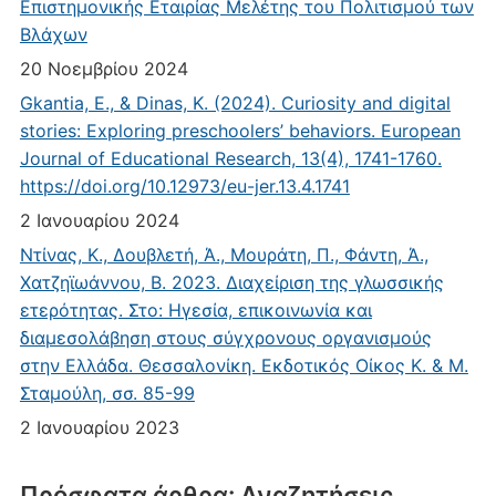
Επιστημονικής Εταιρίας Μελέτης του Πολιτισμού των
Βλάχων
20 Νοεμβρίου 2024
Gkantia, E., & Dinas, K. (2024). Curiosity and digital
stories: Exploring preschoolers’ behaviors. European
Journal of Educational Research, 13(4), 1741-1760.
https://doi.org/10.12973/eu-jer.13.4.1741
2 Ιανουαρίου 2024
Ντίνας, Κ., Δουβλετή, Ά., Μουράτη, Π., Φάντη, Ά.,
Χατζηϊωάννου, Β. 2023. Διαχείριση της γλωσσικής
ετερότητας. Στο: Ηγεσία, επικοινωνία και
διαμεσολάβηση στους σύγχρονους οργανισμούς
στην Ελλάδα. Θεσσαλονίκη. Εκδοτικός Οίκος Κ. & Μ.
Σταμούλη, σσ. 85-99
2 Ιανουαρίου 2023
Πρόσφατα άρθρα: Αναζητήσεις