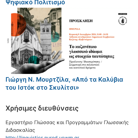
Ψηφιακό Πολιτισμό
Γιώργη Ν. Μουρτζίλα, «Από τα Καλύβια
του Ιστόκ στο Σκυλίτσι»
Xρήσιμες διευθύνσεις
Εργαστήριο Γλώσσας και Προγραμμάτων Γλωσσικής
Διδασκαλίας
http://linguistics.nured.uowm.gr