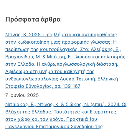
Πρόσφατα άρθρα
Ντίνας, Κ. 2025. Προβλήματα και αντιπαραθέσεις
στην κωδικοποίηση μιας προφορικής γλώσσας: Η
περίπτωση της κουτσοβλαχικής. Στο: Αλεξάκης, Ε.,
Βραχιονίδου, Μ. & Μπότση, Έ. Γλώσσα και πολιτισμός
στην Ελλάδα. Η ανθρωπογλωσσολογική διάσταση.
Αφιέρωμα στη μνήμη του καθηγητή της
ανθρωπογλωσσολογίας Λουκά Τσιτσιπή. Ελληνική
Εταιρεία Εθνολογίας, σσ. 139-167
7 Ιουνίου 2025
Νιτσιάκος, Β., Ντίνας, Κ. & Σιώκης, Ν. (επιμ.). 2024. Οι
Βλάχοι της Ελλάδας. Ταυτότητες και Ετερότητες
στον χώρο και τον χρόνο. Πρακτικά 1ου
Πανελλήνιου Επιστημονικού Συνεδρίου της