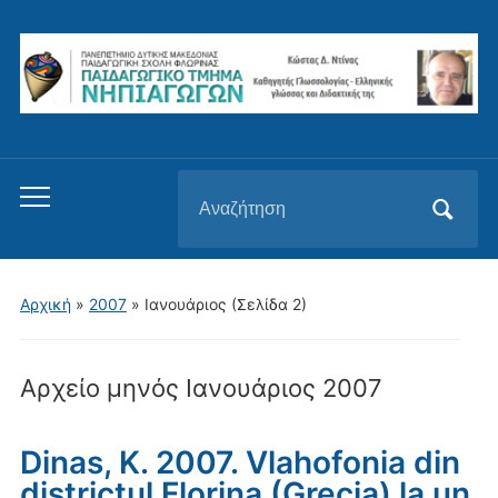
Αναζήτηση
Εναλλαγή
για:
του
μενού
για
Αρχική
»
2007
»
Ιανουάριος
(Σελίδα 2)
κινητά
Αρχείο μηνός
Ιανουάριος 2007
Dinas, K. 2007. Vlahofonia din
districtul Florina (Grecia) la un