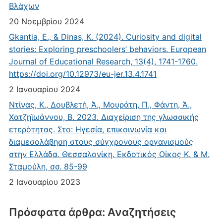
Βλάχων
20 Νοεμβρίου 2024
Gkantia, E., & Dinas, K. (2024). Curiosity and digital
stories: Exploring preschoolers’ behaviors. European
Journal of Educational Research, 13(4), 1741-1760.
https://doi.org/10.12973/eu-jer.13.4.1741
2 Ιανουαρίου 2024
Ντίνας, Κ., Δουβλετή, Ά., Μουράτη, Π., Φάντη, Ά.,
Χατζηϊωάννου, Β. 2023. Διαχείριση της γλωσσικής
ετερότητας. Στο: Ηγεσία, επικοινωνία και
διαμεσολάβηση στους σύγχρονους οργανισμούς
στην Ελλάδα. Θεσσαλονίκη. Εκδοτικός Οίκος Κ. & Μ.
Σταμούλη, σσ. 85-99
2 Ιανουαρίου 2023
Πρόσφατα άρθρα: Αναζητήσεις