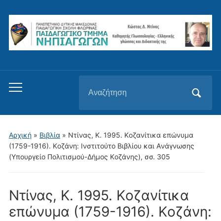
Αναζήτηση
Εναλλαγή
για:
του
μενού
για
Αρχική
»
Βιβλία
»
Ντίνας, Κ. 1995. Kοζανίτικα επώνυμα
κινητά
(1759-1916). Kοζάνη: Iνστιτούτο Bιβλίου και Aνάγνωσης
(Yπουργείο Πολιτισμού-Δήμος Kοζάνης), σσ. 305
Ντίνας, Κ. 1995. Kοζανίτικα
επώνυμα (1759-1916). Kοζάνη: