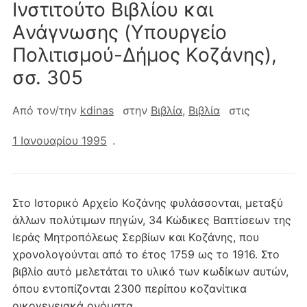
Iνστιτούτο Bιβλίου και
Aνάγνωσης (Yπουργείο
Πολιτισμού-Δήμος Kοζάνης),
σσ. 305
Από τον/την
kdinas
στην
Βιβλία
,
Βιβλία
στις
1 Ιανουαρίου 1995
.
Στο Iστορικό Aρχείο Kοζάνης φυλάσσονται, μεταξύ
άλλων πολύτιμων πηγών, 34 Kώδικες Bαπτίσεων της
Iεράς Mητροπόλεως Σερβίων και Kοζάνης, που
χρονολογούνται από το έτος 1759 ως το 1916. Στο
βιβλίο αυτό μελετάται το υλικό των κωδίκων αυτών,
όπου εντοπίζονται 2300 περίπου κοζανίτικα
οικογενειακά ονόματα.