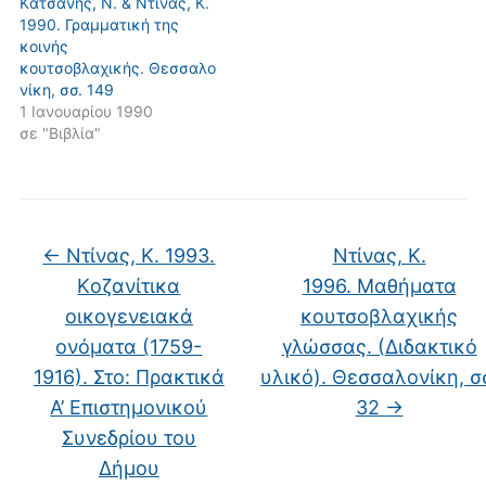
Kατσάνης, Ν. & Ντίνας, Κ.
1990. Γραμματική της
κοινής
κουτσοβλαχικής. Θεσσαλο
νίκη, σσ. 149
1 Ιανουαρίου 1990
σε "Βιβλία"
←
Ντίνας, Κ. 1993.
Ντίνας, Κ.
Kοζανίτικα
1996. Mαθήματα
οικογενειακά
κουτσοβλαχικής
ονόματα (1759-
γλώσσας. (Διδακτικό
1916). Στο: Πρακτικά
υλικό). Θεσσαλονίκη, σ
Α’ Eπιστημονικού
32
→
Συνεδρίου του
Δήμου