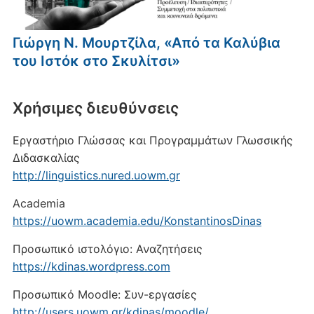
Γιώργη Ν. Μουρτζίλα, «Από τα Καλύβια
του Ιστόκ στο Σκυλίτσι»
Xρήσιμες διευθύνσεις
Εργαστήριο Γλώσσας και Προγραμμάτων Γλωσσικής
Διδασκαλίας
http://linguistics.nured.uowm.gr
Academia
https://uowm.academia.edu/KonstantinosDinas
Προσωπικό ιστολόγιο: Αναζητήσεις
https://kdinas.wordpress.com
Προσωπικό Moodle: Συν-εργασίες
http://users.uowm.gr/kdinas/moodle/