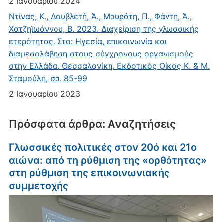
2 Ιανουαρίου 2024
Ντίνας, Κ., Δουβλετή, Ά., Μουράτη, Π., Φάντη, Ά.,
Χατζηϊωάννου, Β. 2023. Διαχείριση της γλωσσικής
ετερότητας. Στο: Ηγεσία, επικοινωνία και
διαμεσολάβηση στους σύγχρονους οργανισμούς
στην Ελλάδα. Θεσσαλονίκη. Εκδοτικός Οίκος Κ. & Μ.
Σταμούλη, σσ. 85-99
2 Ιανουαρίου 2023
Πρόσφατα άρθρα: Αναζητήσεις
Γλωσσικές πολιτικές στον 20ό και 21ο
αιώνα: από τη ρύθμιση της «ορθότητας»
στη ρύθμιση της επικοινωνιακής
συμμετοχής