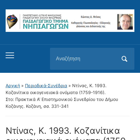
Αναζήτηση
Εναλλαγή
για:
του
μενού
για
Αρχική
»
Περιοδικά-Συνέδρια
»
Ντίνας, Κ. 1993.
κινητά
Kοζανίτικα οικογενειακά ονόματα (1759-1916).
Στο: Πρακτικά Α’ Eπιστημονικού Συνεδρίου του Δήμου
Kοζάνης. Κοζάνη, σσ. 331-341
Ντίνας, Κ. 1993. Kοζανίτικα