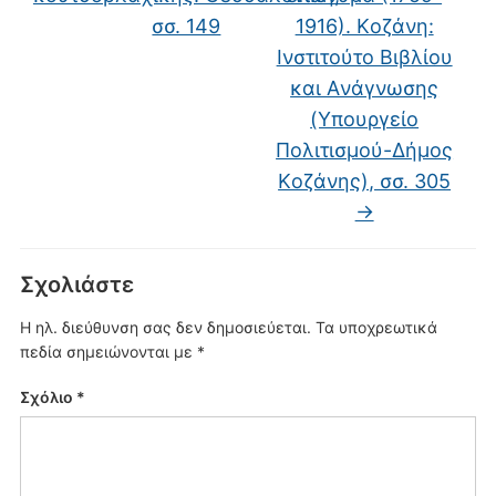
σσ. 149
1916). Kοζάνη:
Iνστιτούτο Bιβλίου
και Aνάγνωσης
(Yπουργείο
Πολιτισμού-Δήμος
Kοζάνης), σσ. 305
→
Σχολιάστε
Η ηλ. διεύθυνση σας δεν δημοσιεύεται.
Τα υποχρεωτικά
πεδία σημειώνονται με
*
Σχόλιο
*