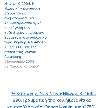
Ντίνας, Κ. 2004. Η
γλωσσική – κοινωνική
ετερότητα και η
ονοματολογία: μια
κοινωνιογλωσσολογική
προσέγγιση των
κοζανίτικων επωνύμων.
Συμμετοχή στο συλλογικό
τόμο: Κυρίδης Α & Ανδρέου
Α. (επιμ.) Όψεις της
ετερότητας. Αθήνα:
Gutenberg
1 Ιανουαρίου 2004
σε "Συλλογικοί τόμοι"
←
Kατσάνης, Ν. & Ντίνας, Κ.
Ντίνας, Κ. 1995.
1990. Γραμματική της κοινής
Kοζανίτικα
κουτσοβλαχικής. Θεσσαλονίκη,
επώνυμα (1759-