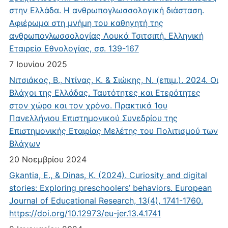
στην Ελλάδα. Η ανθρωπογλωσσολογική διάσταση.
Αφιέρωμα στη μνήμη του καθηγητή της
ανθρωπογλωσσολογίας Λουκά Τσιτσιπή. Ελληνική
Εταιρεία Εθνολογίας, σσ. 139-167
7 Ιουνίου 2025
Νιτσιάκος, Β., Ντίνας, Κ. & Σιώκης, Ν. (επιμ.). 2024. Οι
Βλάχοι της Ελλάδας. Ταυτότητες και Ετερότητες
στον χώρο και τον χρόνο. Πρακτικά 1ου
Πανελλήνιου Επιστημονικού Συνεδρίου της
Επιστημονικής Εταιρίας Μελέτης του Πολιτισμού των
Βλάχων
20 Νοεμβρίου 2024
Gkantia, E., & Dinas, K. (2024). Curiosity and digital
stories: Exploring preschoolers’ behaviors. European
Journal of Educational Research, 13(4), 1741-1760.
https://doi.org/10.12973/eu-jer.13.4.1741