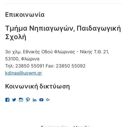
Επικοινωνία
Τμήμα Νηπιαγωγών, Παιδαγωγική
Σχολή
3ο χλμ. Εθνικής Οδού Φλώρινας - Νίκης
Τ.Θ. 21,
53100, Φλώρινα
Τηλ:
23850 55091
Fax:
23850 55092
kdinas@uowm.gr
Κοινωνική δικτύωση
Προβολή
Προβολή
Προβολή
Προβολή
Προβολή
Προβολή
Προβολή
του
του
του
του
του
του
του
προφίλ
προφίλ
προφίλ
προφίλ
προφίλ
προφίλ
προφίλ
kostas.dinas.5
kdinas
kostas.dinas
kostasdinas5
kostas-
UChAdaJsJLQpgewcpHcQITuQ
112693691456297865081
στο
στο
στο
στο
dinas-
στο
στο
Facebook
Twitter
Instagram
Pinterest
9701709?
YouTube
Google+
trk=nav_responsive_tab_profile