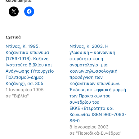
Κοινοποιήστε:
Σχετικά
Ντίνας, Κ. 1995.
Ντίνας, Κ. 2003. Η
Kοζανίτικα επώνυμα
γλωσσική – κοινωνική
(1759-1916). Kοζάνη:
ετερότητα και η
Iνστιτούτο Bιβλίου και
ονοματολογία: μια
Aνάγνωσης (Yπουργείο
κοινωνιογλωσσολογική
Πολιτισμού-Δήμος
προσέγγιση των
Kοζάνης), σσ. 305
κοζανίτικων επωνύμων.
1 Ιανουαρίου 1995
Έκδοση σε ψηφιακή μορφή
σε "Βιβλία"
των Πρακτικών του
συνεδρίου του
ΕΚΚΕ «Ετερότητα και
Κοινωνία» ΙSBN 960-7093-
86-0
8 Ιανουαρίου 2003
σε "Περιοδικά-Συνέδρια"