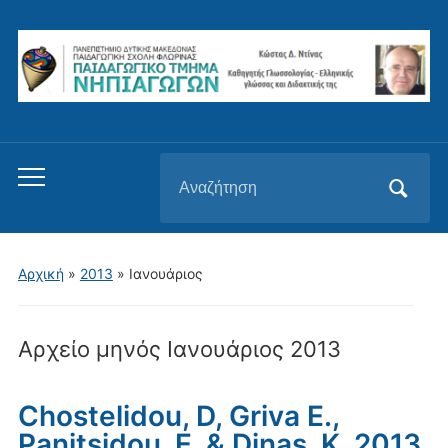
Αναζήτηση
Εναλλαγή
για:
του
μενού
για
Αρχική
»
2013
»
Ιανουάριος
κινητά
Αρχείο μηνός
Ιανουάριος 2013
Chostelidou, D, Griva E.,
Panitsidou, E. & Dinas, K. 2013.