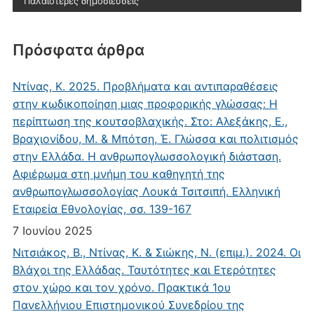
Παλαιότερες δημοσιεύσεις
Πρόσφατα άρθρα
Ντίνας, Κ. 2025. Προβλήματα και αντιπαραθέσεις
στην κωδικοποίηση μιας προφορικής γλώσσας: Η
περίπτωση της κουτσοβλαχικής. Στο: Αλεξάκης, Ε.,
Βραχιονίδου, Μ. & Μπότση, Έ. Γλώσσα και πολιτισμός
στην Ελλάδα. Η ανθρωπογλωσσολογική διάσταση.
Αφιέρωμα στη μνήμη του καθηγητή της
ανθρωπογλωσσολογίας Λουκά Τσιτσιπή. Ελληνική
Εταιρεία Εθνολογίας, σσ. 139-167
7 Ιουνίου 2025
Νιτσιάκος, Β., Ντίνας, Κ. & Σιώκης, Ν. (επιμ.). 2024. Οι
Βλάχοι της Ελλάδας. Ταυτότητες και Ετερότητες
στον χώρο και τον χρόνο. Πρακτικά 1ου
Πανελλήνιου Επιστημονικού Συνεδρίου της