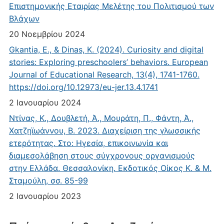
Επιστημονικής Εταιρίας Μελέτης του Πολιτισμού των
Βλάχων
20 Νοεμβρίου 2024
Gkantia, E., & Dinas, K. (2024). Curiosity and digital
stories: Exploring preschoolers’ behaviors. European
Journal of Educational Research, 13(4), 1741-1760.
https://doi.org/10.12973/eu-jer.13.4.1741
2 Ιανουαρίου 2024
Ντίνας, Κ., Δουβλετή, Ά., Μουράτη, Π., Φάντη, Ά.,
Χατζηϊωάννου, Β. 2023. Διαχείριση της γλωσσικής
ετερότητας. Στο: Ηγεσία, επικοινωνία και
διαμεσολάβηση στους σύγχρονους οργανισμούς
στην Ελλάδα. Θεσσαλονίκη. Εκδοτικός Οίκος Κ. & Μ.
Σταμούλη, σσ. 85-99
2 Ιανουαρίου 2023