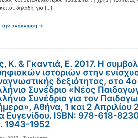
τερος και μεταγενέστερος προβλέπει τη χρήση Τράπεζας
όκειται, δηλαδή, για […]
ε την ανάγνωση →
ς, Κ. & Γκαντιά, Ε. 2017. Η συμβο
ηφιακών ιστοριών στην ενίσχυ
ναγνωστικής δεξιότητας, στο 4ο
λήνιο Συνέδριο «Νέος Παιδαγω
λήνιο Συνέδριο για τον Παιδαγ
ήμερα», Αθήνα, 1 και 2 Απριλίου 2
α Ευγενίδου. ISBN: 978-618-823
λ. 1943-1952