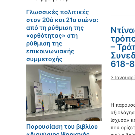
Γλωσσικές πολιτικές
στον 20ό και 21ο αιώνα:
από τη ρύθμιση της
Ντίνα
«ορθότητας» στη
τρόπο
ρύθμιση της
– Τρά
επικοινωνιακής
Συνεδ
συμμετοχής
618-8
3 Ιανουαρ
Η παρούσα
αξιολόγησ
ίσχυσαν κ
Παρουσίαση του βιβλίου
που ορίζε
«Διονύσιος Ψαριανός