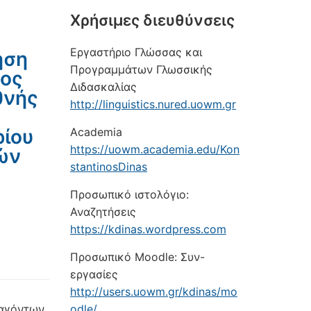
Xρήσιμες διευθύνσεις
Εργαστήριο Γλώσσας και
ηση
Προγραμμάτων Γλωσσικής
τος
Διδασκαλίας
θνής
http://linguistics.nured.uowm.gr
ρίου
Academia
https://uowm.academia.edu/Kon
κών
stantinosDinas
Προσωπικό ιστολόγιο:
Αναζητήσεις
https://kdinas.wordpress.com
Προσωπικό Moodle: Συν-
εργασίες
http://users.uowm.gr/kdinas/mo
ραγόντων
odle/