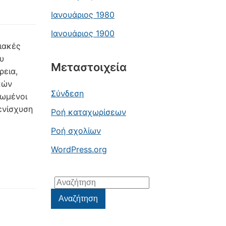
Ιανουάριος 1980
Ιανουάριος 1900
ιακές
υ
Μεταστοιχεία
ρεια,
κών
Σύνδεση
τωμένοι
ενίσχυση
Ροή καταχωρίσεων
Ροή σχολίων
WordPress.org
Αναζήτηση
για:
Αναζήτηση