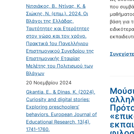
Νιτσιάκος, Β., Ντίνας, Κ. &
που συμβά
Σιώκης, Ν. (επιμ.). 2024. Οι
μαθήματος
Βλάχοι της Ελλάδας.
βάση για 
Ταυτότητες και Ετερότητες
ειδικότερ
στον χώρο και τον χρόνο.
εκπαιδευτ
Πρακτικά 1ου Πανελλήνιου
Επιστημονικού Συνεδρίου της
Συνεχίστ
Επιστημονικής Εταιρίας
Μελέτης του Πολιτισμού των
Βλάχων
20 Νοεμβρίου 2024
Μούσι
Gkantia, E., & Dinas, K. (2024).
αλληλ
Curiosity and digital stories:
Πρότα
Exploring preschoolers’
«επικ
behaviors. European Journal of
Educational Research, 13(4),
εκπαι
1741-1760.
φιλοσ