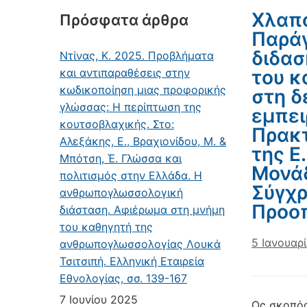
Χλαπο
Πρόσφατα άρθρα
Παράγ
διδασ
Ντίνας, Κ. 2025. Προβλήματα
και αντιπαραθέσεις στην
του κ
κωδικοποίηση μιας προφορικής
στη δ
γλώσσας: Η περίπτωση της
εμπει
κουτσοβλαχικής. Στο:
Πρακτ
Αλεξάκης, Ε., Βραχιονίδου, Μ. &
της Ε
Μπότση, Έ. Γλώσσα και
Μονάδ
πολιτισμός στην Ελλάδα. Η
Σύγχρ
ανθρωπογλωσσολογική
Προο
διάσταση. Αφιέρωμα στη μνήμη
του καθηγητή της
5 Ιανουαρ
ανθρωπογλωσσολογίας Λουκά
Τσιτσιπή. Ελληνική Εταιρεία
Εθνολογίας, σσ. 139-167
7 Ιουνίου 2025
Ως σκοπός