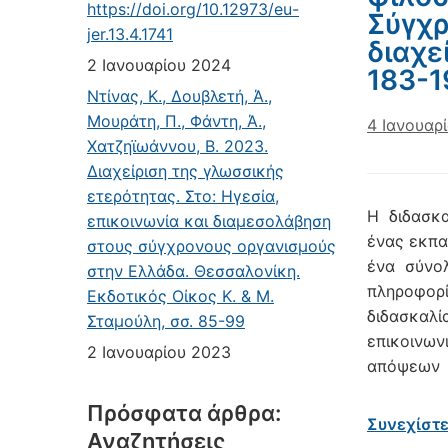
https://doi.org/10.12973/eu-
Σύγχρ
jer.13.4.1741
διαχε
2 Ιανουαρίου 2024
183-1
Ντίνας, Κ., Δουβλετή, Ά.,
Μουράτη, Π., Φάντη, Ά.,
4 Ιανουαρ
Χατζηϊωάννου, Β. 2023.
Διαχείριση της γλωσσικής
ετερότητας. Στο: Ηγεσία,
Η διδασκα
επικοινωνία και διαμεσολάβηση
ένας εκπα
στους σύγχρονους οργανισμούς
ένα σύνο
στην Ελλάδα. Θεσσαλονίκη.
πληροφορ
Εκδοτικός Οίκος Κ. & Μ.
διδασκαλί
Σταμούλη, σσ. 85-99
επικοινω
2 Ιανουαρίου 2023
απόψεων 
Πρόσφατα άρθρα:
Συνεχίστ
Αναζητήσεις