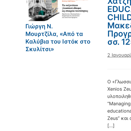
Χατζη
EDUC
CHILD
Μακεδ
Γιώργη Ν.
Προγρ
Μουρτζίλα, «Από τα
σσ. 1
Καλύβια του Ιστόκ στο
Σκυλίτσι»
2 Ιανουαρ
Ο «Γλωσσι
Xenios Ze
υλοποιληθ
“Managing 
educationa
Zeus” και
[…]