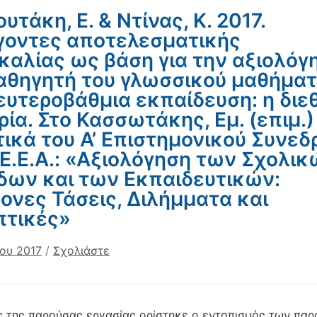
υτάκη, Ε. & Ντίνας, Κ. 2017.
οντες αποτελεσματικής
καλίας ως βάση για την αξιολόγ
αθηγητή του γλωσσικού μαθήμα
ευτεροβάθμια εκπαίδευση: η διε
ρία. Στο Κασσωτάκης, Εμ. (επιμ.)
ικά του Α’ Επιστημονικού Συνεδ
.Ε.Ε.Α.: «Αξιολόγηση των Σχολι
ων και των Εκπαιδευτικών:
ονες Τάσεις, Διλήμματα και
πτικές»
ίου 2017
/
Σχολιάστε
 της παρούσας εργασίας ορίστηκε ο εντοπισμός των πα