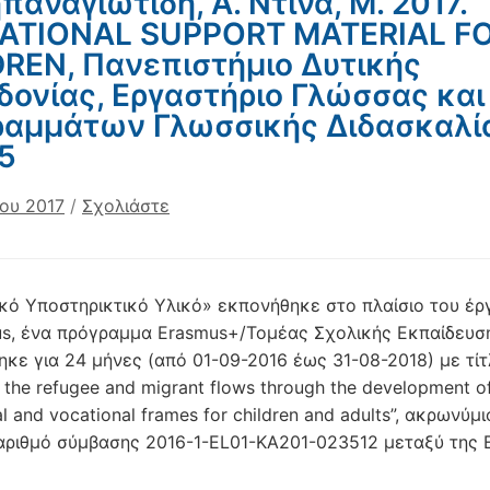
παναγιωτίδη, Ά. Ντίνα, Μ. 2017.
ATIONAL SUPPORT MATERIAL F
REN, Πανεπιστήμιο Δυτικής
ονίας, Εργαστήριο Γλώσσας και
αμμάτων Γλωσσικής Διδασκαλί
25
ίου 2017
/
Σχολιάστε
κό Υποστηρικτικό Υλικό» εκπονήθηκε στο πλαίσιο του έρ
us, ένα πρόγραμμα Erasmus+/Τομέας Σχολικής Εκπαίδευσ
ηκε για 24 μήνες (από 01-09-2016 έως 31-08-2018) με τίτ
the refugee and migrant flows through the development o
l and vocational frames for children and adults”, ακρωνύμι
 αριθμό σύμβασης 2016-1-EL01-KA201-023512 μεταξύ της 