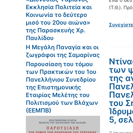
ενώ ο δεύ
Εκκλησία Πολιτεία και
(Τ.Θ.). Πρ
Κοινωνία το δεύτερο
μισό του 20ου αιώνα»
Συνεχίστ
της Παρασκευής Χρ.
Παυλίδου
Η Μεγάλη Παναγία και οι
ζωγράφοι της Σαμαρίνας
Ντίνα
Παρουσίαση του τόμου
των ψ
των Πρακτικών του 1ου
της α
Πανελλήνιου Συνεδρίου
Πανελ
της Επιστημονικής
Πανελ
Εταιρίας Μελέτης του
του Σ
Πολιτισμού των Βλάχων
Ίδρυμ
(ΕΕΜΠΒ)
5, σε