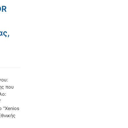
OR
ας,
γου:
ης που
λο:
f
ο “Xenios
Εθνικής