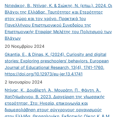
Νιτσιάκος, Β., Ντίνας, Κ. & Σιώκης, Ν. (επιμ.). 2024. Οι
Βλάχοι της Ελλάδας. Ταυτότητες και Ετερότητες
στον χώρο και τον χρόνο. Πρακτικά 1ου
Πανελλήνιου Επιστημονικού Συνεδρίου της
Επιστημονικής Εταιρίας Μελέτης του Πολιτισμού των
Βλάχων
20 Νοεμβρίου 2024
Gkantia, E., & Dinas, K. (2024). Curiosity and digital
stories: Exploring preschoolers’ behaviors. European
Journal of Educational Research, 13(4), 1741-1760.
https://doi.org/10.12973/eu-jer.13.4.1741
2 Ιανουαρίου 2024
Ντίνας, Κ., Δουβλετή, Ά., Μουράτη, Π., Φάντη, Ά.,
Χατζηϊωάννου, Β. 2023. Διαχείριση της γλωσσικής
ετερότητας. Στο: Ηγεσία, επικοινωνία και
διαμεσολάβηση στους σύγχρονους οργανισμούς
στην Ελλάδα. Θεσσαλονίκη. Εκδοτικός Οίκος Κ. & Μ.