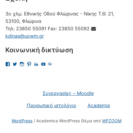
3ο χλμ. Εθνικής Οδού Φλώρινας - Νίκης
Τ.Θ. 21,
53100, Φλώρινα
Τηλ:
23850 55091
Fax:
23850 55092
kdinas@uowm.gr
Κοινωνική δικτύωση
Προβολή
Προβολή
Προβολή
Προβολή
Προβολή
Προβολή
Προβολή
του
του
του
του
του
του
του
προφίλ
προφίλ
προφίλ
προφίλ
προφίλ
προφίλ
προφίλ
kostas.dinas.5
kdinas
kostas.dinas
kostasdinas5
kostas-
UChAdaJsJLQpgewcpHcQITuQ
112693691456297865081
στο
στο
στο
στο
dinas-
στο
στο
Facebook
Twitter
Instagram
Pinterest
9701709?
YouTube
Google+
trk=nav_responsive_tab_profile
Συνεργασίες – Moodle
στο
LinkedIn
Προσωπικό ιστολόγιο
Academia
WordPress
/ Academica WordPress Θέμα από
WPZOOM