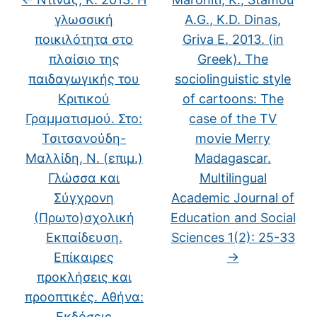
γλωσσική
A.G., K.D. Dinas,
ποικιλότητα στο
Griva E. 2013. (in
πλαίσιο της
Greek). The
παιδαγωγικής του
sociolinguistic style
Κριτικού
of cartoons: The
Γραμματισμού. Στο:
case of the TV
Τσιτσανούδη-
movie Merry
Μαλλίδη, Ν. (επιμ.)
Madagascar.
Γλώσσα και
Multilingual
Σύγχρονη
Academic Journal of
(Πρωτο)σχολική
Education and Social
Εκπαίδευση.
Sciences 1(2): 25-33
Επίκαιρες
→
προκλήσεις και
προοπτικές. Αθήνα:
Εκδόσεις