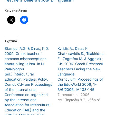
Κοινοποιήστε:
Σχετικά
Stamou, A.G. & Dinas, K.D.
Kyridis A., Dinas K.,
2009. Greek teachers’
Chatzisavidis S., Tsakiridou
common misconceptions
E., Zografou M. & Aggelaki
about bilingualism. In N.
Ch. 2006. Greek Preschool
Palaiologou
Teachers Facing the New
(ed.) Intercultural
Language
Education: Paideia, Polity,
Curriculum. Proceedings of
Demoi. Cd-rom Proceedings
the Edu-World 2006, 1-
of the International
3/6/2006, IV 133-145
Conference co-organized
7 Ιανουαρίου 2006
by the International
σε "Περιοδικά-Συνέδρια"
Association for Intercultural
Education (IAIE) and the