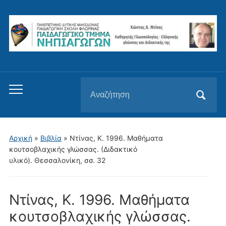
Αναζήτηση
Εναλλαγή
για:
του
μενού
για
Αρχική
»
Βιβλία
»
Ντίνας, Κ. 1996. Mαθήματα
κινητά
κουτσοβλαχικής γλώσσας. (Διδακτικό
υλικό). Θεσσαλονίκη, σσ. 32
Ντίνας, Κ. 1996. Mαθήματα
κουτσοβλαχικής γλώσσας.