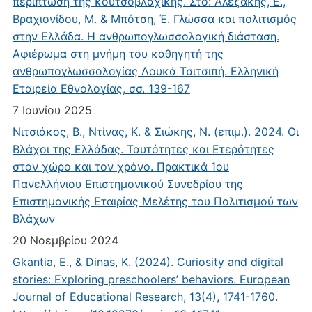
περίπτωση της κουτσοβλαχικής. Στο: Αλεξάκης, Ε.,
Βραχιονίδου, Μ. & Μπότση, Έ. Γλώσσα και πολιτισμός
στην Ελλάδα. Η ανθρωπογλωσσολογική διάσταση.
Αφιέρωμα στη μνήμη του καθηγητή της
ανθρωπογλωσσολογίας Λουκά Τσιτσιπή. Ελληνική
Εταιρεία Εθνολογίας, σσ. 139-167
7 Ιουνίου 2025
Νιτσιάκος, Β., Ντίνας, Κ. & Σιώκης, Ν. (επιμ.). 2024. Οι
Βλάχοι της Ελλάδας. Ταυτότητες και Ετερότητες
στον χώρο και τον χρόνο. Πρακτικά 1ου
Πανελλήνιου Επιστημονικού Συνεδρίου της
Επιστημονικής Εταιρίας Μελέτης του Πολιτισμού των
Βλάχων
20 Νοεμβρίου 2024
Gkantia, E., & Dinas, K. (2024). Curiosity and digital
stories: Exploring preschoolers’ behaviors. European
Journal of Educational Research, 13(4), 1741-1760.