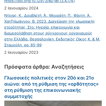
https://doi.org/10.12973/eu-jer.13.4.1741
2 Ιανουαρίου 2024
Ντίνας, Κ., Δουβλετή, Ά., Μουράτη, Π., Φάντη, Ά.,
Χατζηϊωάννου, Β. 2023. Διαχείριση της γλωσσικής
ετερότητας. Στο: Ηγεσία, επικοινωνία και
διαμεσολάβηση στους σύγχρονους οργανισμούς
στην Ελλάδα. Θεσσαλονίκη. Εκδοτικός Οίκος Κ. & Μ.
Σταμούλη, σσ. 85-99
2 Ιανουαρίου 2023
Πρόσφατα άρθρα: Αναζητήσεις
Γλωσσικές πολιτικές στον 20ό και 21ο
αιώνα: από τη ρύθμιση της «ορθότητας»
στη ρύθμιση της επικοινωνιακής
συμμετοχής