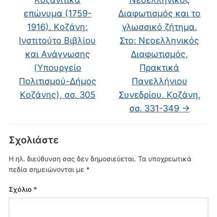
επώνυμα (1759-
Διαφωτισμός και το
1916). Kοζάνη:
γλωσσικό ζήτημα.
Iνστιτούτο Bιβλίου
Στο: Νεοελληνικός
και Aνάγνωσης
Διαφωτισμός,
(Yπουργείο
Πρακτικά
Πολιτισμού-Δήμος
Πανελλήνιου
Kοζάνης), σσ. 305
Συνεδρίου. Kοζάνη,
σσ. 331-349
→
Σχολιάστε
Η ηλ. διεύθυνση σας δεν δημοσιεύεται.
Τα υποχρεωτικά
πεδία σημειώνονται με
*
Σχόλιο
*