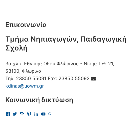
Επικοινωνία
Τμήμα Νηπιαγωγών, Παιδαγωγική
Σχολή
3ο χλμ. Εθνικής Οδού Φλώρινας - Νίκης
Τ.Θ. 21,
53100, Φλώρινα
Τηλ:
23850 55091
Fax:
23850 55092
kdinas@uowm.gr
Κοινωνική δικτύωση
Προβολή
Προβολή
Προβολή
Προβολή
Προβολή
Προβολή
Προβολή
του
του
του
του
του
του
του
προφίλ
προφίλ
προφίλ
προφίλ
προφίλ
προφίλ
προφίλ
kostas.dinas.5
kdinas
kostas.dinas
kostasdinas5
kostas-
UChAdaJsJLQpgewcpHcQITuQ
112693691456297865081
στο
στο
στο
στο
dinas-
στο
στο