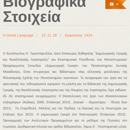
Βιογραφικά
Στοιχεία
in
Greek Language
13. 11. 26
Εμφανίσεις: 1454
Ο Κωτόπουλος Η. Τριαντάφυλλος είναι Επίκουρος Καθηγητής "Δημιουργικής Γραφής
και Νεοελληνικής Λογοτεχνίας" και Επιστημονικά Υπεύθυνος του Μεταπτυχιακού
Προγράμματος Σπουδών «Δημιουργική Γραφή» του Πανεπιστημίου Δυτικής
Μακεδονίας. Είναι πτυχιούχος και διδάκτορας νέας ελληνικής φιλολογίας της
Φιλοσοφικής Σχολής του Πανεπιστημίου Ιωαννίνων. Το συγγραφικό του έργο και τα
ερευνητικά του ενδιαφέροντα αφορούν τη μελέτη και τη διδακτική της Δημιουργικής
Γραφής, της Νεοελληνικής Λογοτεχνίας και της Θεωρίας της Λογοτεχνίας. Έχει εκδώσει
έξι (6) επιστημονικά συγγράμματα:
Η Θεσσαλονίκη στο έργο των Θεσσαλονικέων
πεζογράφων
(Κώδικας 2006, Επίκεντρο 2013),
Σκηνικό – Χαρακτήρες – Πλοκή
(Ίων
2011),
Τα Ετεροθαλή. Μελέτες για την Παιδική, τη Νεανική και τη Λογοτεχνία για
Ενήλικες
(Ίων 2012),
Η Δημιουργική Γραφή στο Νηπιαγωγείο
(Επίκεντρο 2013),
Προσαρμογές των Αναλυτικών Προγραμμάτων για το μάθημα της Γλώσσας στο
Γυμνάσιο
.
Διαθεματικό πλαίσιο και σχέδια διδασκαλίας
. Τόμος Α΄.
Υποστηρικτικό υλικό
.