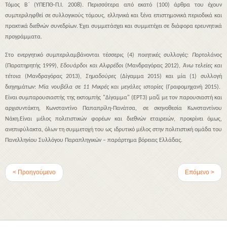
Τόμος Β΄ (ΥΠΕΠΘ-Π.Ι. 2008). Περισσότερα από εκατό (100) άρθρα του έχουν
συμπεριληφθεί σε συλλογικούς τόμους, ελληνικά και ξένα επιστημονικά περιοδικά και
πρακτικά διεθνών συνεδρίων. Έχει συμμετάσχει και συμμετέχει σε διάφορα ερευνητικά
προγράμματα.
Στο ενεργητικό συμπεριλαμβάνονται τέσσερις (4) ποιητικές συλλογές:
Πορτολάνος
(Παρατηρητής 1999),
Εδουάρδοι και Αλφρέδοι
(Μανδραγόρας 2012),
Άνω τελείες και
τέτοια
(Μανδραγόρας 2013),
Σημαδούρες
(Δίγαμμα 2015) και μία (1) συλλογή
διηγημάτων:
Μία νουβέλα σε 11 Μικρές και μεγάλες ιστορίες
(Γραφομηχανή 2015).
Είναι συμπαρουσιαστής της εκπομπής "Δίγαμμα" (ΕΡΤ3) μαζί με τον παρουσιαστή και
αρχισυντάκτη, Κωνσταντίνο Παπαπρίλη-Πανάτσα, σε σκηνοθεσία Κωνσταντίνου
Νάκη.Είναι μέλος πολιτιστικών φορέων και διεθνών εταιρειών, προκρίνει όμως,
ανεπιφύλακτα, όλων τη συμμετοχή του ως ιδρυτικό μέλος στην πολιτιστική ομάδα του
Πανελληνίου Συλλόγου Παραπληγικών – παράρτημα βόρειας Ελλάδας.
< Προηγούμενο
Επόμενο >