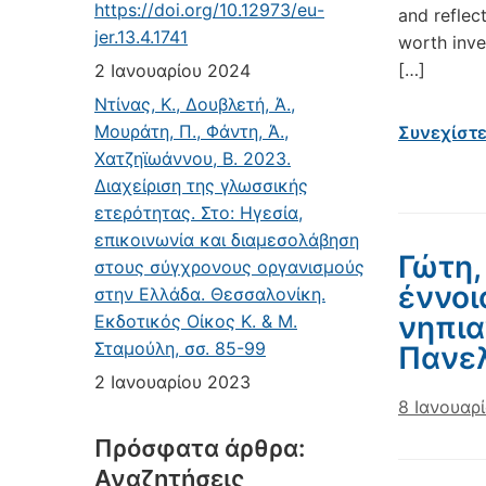
https://doi.org/10.12973/eu-
and reflect
jer.13.4.1741
worth inve
[…]
2 Ιανουαρίου 2024
Ντίνας, Κ., Δουβλετή, Ά.,
Μουράτη, Π., Φάντη, Ά.,
Συνεχίστ
Χατζηϊωάννου, Β. 2023.
Διαχείριση της γλωσσικής
ετερότητας. Στο: Ηγεσία,
επικοινωνία και διαμεσολάβηση
Γώτη,
στους σύγχρονους οργανισμούς
έννοι
στην Ελλάδα. Θεσσαλονίκη.
νηπια
Εκδοτικός Οίκος Κ. & Μ.
Σταμούλη, σσ. 85-99
Πανελ
2 Ιανουαρίου 2023
8 Ιανουαρ
Πρόσφατα άρθρα:
Αναζητήσεις