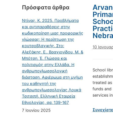
Arvani
Πρόσφατα άρθρα
Prima
Schoo
Ντίνας, Κ. 2025. Προβλήματα
και αντιπαραθέσεις στην
Pract
κωδικοποίηση μιας προφορικής
Nebras
γλώσσας: Η περίπτωση της
κουτσοβλαχικής. Στο:
10 Ιανουα
Αλεξάκης, Ε., Βραχιονίδου, Μ. &
Μπότση, Έ. Γλώσσα και
πολιτισμός στην Ελλάδα. Η
School lib
ανθρωπογλωσσολογική
establishm
διάσταση. Αφιέρωμα στη μνήμη
treated as
του καθηγητή της
funds and 
ανθρωπογλωσσολογίας Λουκά
services i
Τσιτσιπή. Ελληνική Εταιρεία
Εθνολογίας, σσ. 139-167
Συνεχίστ
7 Ιουνίου 2025