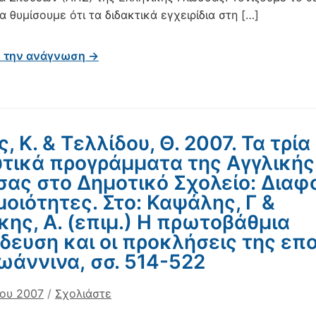
α θυμίσουμε ότι τα διδακτικά εγχειρίδια στη […]
ε την ανάγνωση →
, Κ. & Τελλίδου, Θ. 2007. Τα τρία
τικά προγράμματα της Αγγλικής
ας στο Δημοτικό Σχολείο: Διαφ
μοιότητες. Στο: Καψάλης, Γ &
κης, Α. (επιμ.) Η πρωτοβάθμια
δευση και οι προκλήσεις της επ
Ιωάννινα, σσ. 514-522
ίου 2007
/
Σχολιάστε