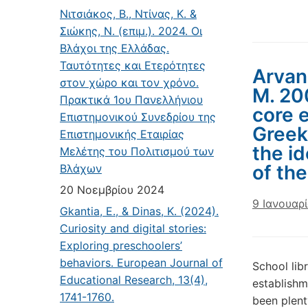
Νιτσιάκος, Β., Ντίνας, Κ. &
Σιώκης, Ν. (επιμ.). 2024. Οι
Βλάχοι της Ελλάδας.
Ταυτότητες και Ετερότητες
Arvani
στον χώρο και τον χρόνο.
M. 200
Πρακτικά 1ου Πανελλήνιου
core e
Επιστημονικού Συνεδρίου της
Greek
Επιστημονικής Εταιρίας
the id
Μελέτης του Πολιτισμού των
of the
Βλάχων
20 Νοεμβρίου 2024
9 Ιανουαρ
Gkantia, E., & Dinas, K. (2024).
Curiosity and digital stories:
Exploring preschoolers’
behaviors. European Journal of
School lib
Educational Research, 13(4),
establishm
1741-1760.
been plent