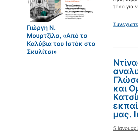
τόσο για ν
Συνεχίστ
Γιώργη Ν.
Μουρτζίλα, «Από τα
Καλύβια του Ιστόκ στο
Σκυλίτσι»
Ντίνας
αναλυ
Γλώσσ
και Ο
Κατσί
εκπαί
μας. 
5 Ιανουαρ