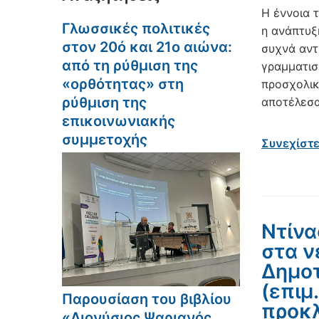
Η έννοια 
Γλωσσικές πολιτικές
η ανάπτυξ
στον 20ό και 21ο αιώνα:
συχνά αντ
από τη ρύθμιση της
γραμματισ
«ορθότητας» στη
προσχολικ
ρύθμιση της
αποτέλεσα
επικοινωνιακής
συμμετοχής
Συνεχίστ
Ντίνα
στα ν
Δημοτ
(επιμ
Παρουσίαση του βιβλίου
προκλ
«Διονύσιος Ψαριανός