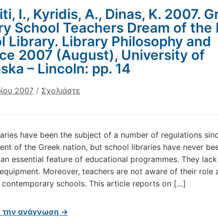
ti, I., Kyridis, A., Dinas, K. 2007. 
ry School Teachers Dream of the 
l Library. Library Philosophy and
ice 2007 (August), University of
ka – Lincoln: pp. 14
ρίου 2007
/
Σχολιάστε
raries have been the subject of a number of regulations sin
ent of the Greek nation, but school libraries have never be
 an essential feature of educational programmes. They lack
equipment. Moreover, teachers are not aware of their role 
n contemporary schools. This article reports on […]
ε την ανάγνωση →