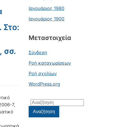
Ιανουάριος 1980
α
Ιανουάριος 1900
. Στο:
Μεταστοιχεία
 σσ.
Σύνδεση
Ροή καταχωρίσεων
Ροή σχολίων
WordPress.org
οτικό
Αναζήτηση
2006-7,
για:
ματικό
Αναζήτηση
εωρητικά,