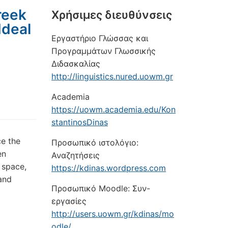
Greek
Xρήσιμες διευθύνσεις
Ideal
Εργαστήριο Γλώσσας και
Προγραμμάτων Γλωσσικής
Διδασκαλίας
http://linguistics.nured.uowm.gr
Academia
https://uowm.academia.edu/Kon
stantinosDinas
ce the
Προσωπικό ιστολόγιο:
en
Αναζητήσεις
 space,
https://kdinas.wordpress.com
and
Προσωπικό Moodle: Συν-
εργασίες
http://users.uowm.gr/kdinas/mo
odle/