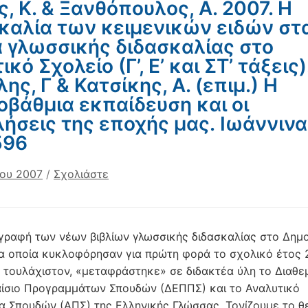
ς, Κ. & Ξανθόπουλος, Α. 2007. Η
καλία των κειμενικών ειδών στ
α γλωσσικής διδασκαλίας στο
κό Σχολείο (Γ’, Ε’ και ΣΤ’ τάξεις)
ης, Γ & Κατσίκης, Α. (επιμ.) Η
βάθμια εκπαίδευση και οι
ήσεις της εποχής μας. Ιωάννινα,
596
ίου 2007
/
Σχολιάστε
γραφή των νέων βιβλίων γλωσσικής διδασκαλίας στο Δημ
τα οποία κυκλοφόρησαν για πρώτη φορά το σχολικό έτος 
 τουλάχιστον, «μεταφράστηκε» σε διδακτέα ύλη το Διαθε
αίσιο Προγραμμάτων Σπουδών (ΔΕΠΠΣ) και το Αναλυτικό
 Σπουδών (ΑΠΣ) της Ελληνικής Γλώσσας. Τονίζουμε το θ