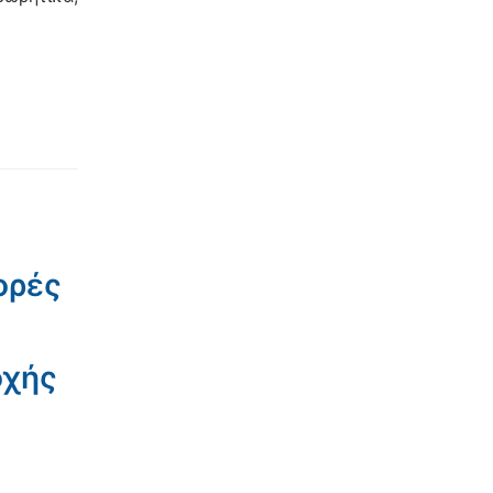
ορές
οχής