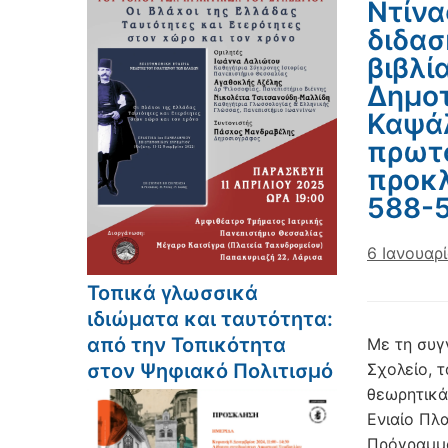
Ντίνα
διδασ
βιβλί
Δημοτι
Καψάλ
πρωτο
προκλ
588-
6 Ιανουαρ
Τοπικά γλωσσικά
ιδιώματα και ταυτότητα:
από την Τοπικότητα
Με τη συγ
στον Ψηφιακό Πολιτισμό
Σχολείο, 
θεωρητικά
Ενιαίο Πλ
Πρόγραμμα